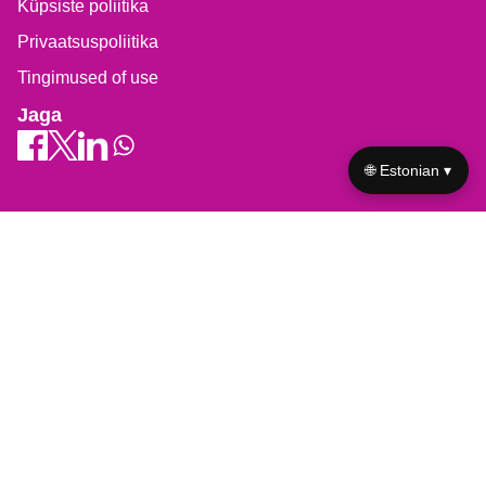
Küpsiste poliitika
Privaatsuspoliitika
Tingimused of use
Jaga
🌐 Estonian ▾