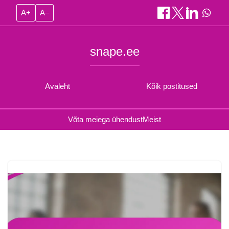
A+
A–
snape.ee
Avaleht
Kõik postitused
Võta meiega ühendust
Meist