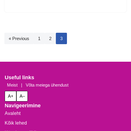
« Previous
1
2
3
Useful links
Meist
|
Võta meiega ühendust
A+
A–
Navigeerimine
Avaleht
Kõik lehed