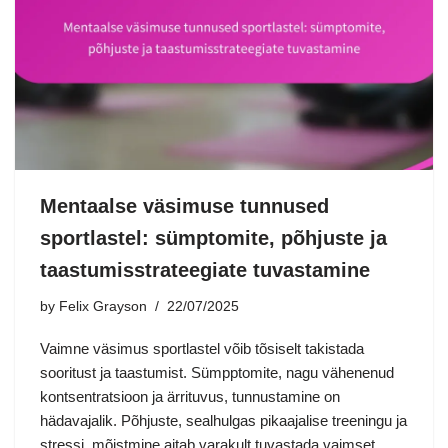
Mentaalse väsimuse tunnused
sportlastel: sümptomite, põhjuste ja
taastumisstrateegiate tuvastamine
by
Felix Grayson
22/07/2025
Vaimne väsimus sportlastel võib tõsiselt takistada
sooritust ja taastumist. Sümpptomite, nagu vähenenud
kontsentratsioon ja ärrituvus, tunnustamine on
hädavajalik. Põhjuste, sealhulgas pikaajalise treeningu ja
stressi, mõistmine aitab varakult tuvastada vaimset