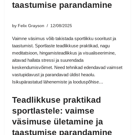
taastumise parandamine
by
Felix Grayson
12/08/2025
Vaimne väsimus võib takistada sportlikku sooritust ja
taastumist. Sportlaste teadlikkuse praktikad, nagu
meditatsioon, hingamisteadlikkus ja visualiseerimine,
aitavad hallata stressi ja suurendada
keskendumisvõimet. Need tehnikad edendavad vaimset
vastupidavust ja parandavad üldist heaolu.
Isikupärastatud lähenemiste ja looduspõhise…
Teadlikkuse praktikad
sportlastele: vaimse
väsimuse ületamine ja
taastumise parandamine