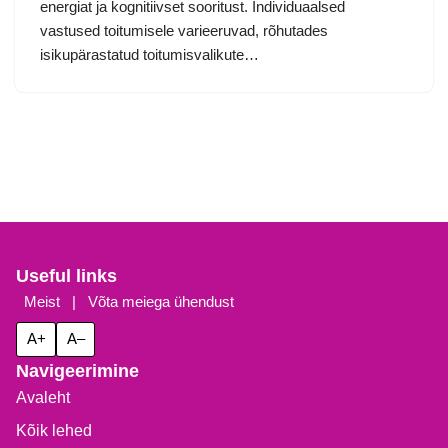
energiat ja kognitiivset sooritust. Individuaalsed
vastused toitumisele varieeruvad, rõhutades
isikupärastatud toitumisvalikute…
Useful links
Meist
|
Võta meiega ühendust
A+
A–
Navigeerimine
Avaleht
Kõik lehed