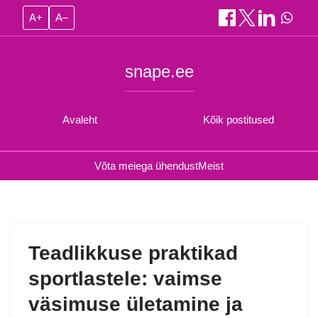
A+
A–
snape.ee
Avaleht
Kõik postitused
Võta meiega ühendust
Meist
Teadlikkuse praktikad
sportlastele: vaimse
väsimuse ületamine ja