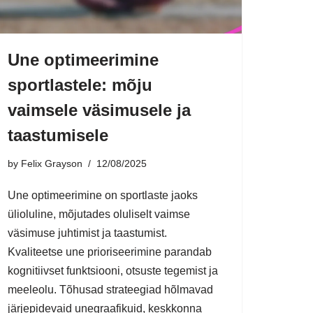
Une optimeerimine
sportlastele: mõju
vaimsele väsimusele ja
taastumisele
by
Felix Grayson
12/08/2025
Une optimeerimine on sportlaste jaoks
ülioluline, mõjutades oluliselt vaimse
väsimuse juhtimist ja taastumist.
Kvaliteetse une prioriseerimine parandab
kognitiivset funktsiooni, otsuste tegemist ja
meeleolu. Tõhusad strateegiad hõlmavad
järjepidevaid unegraafikuid, keskkonna