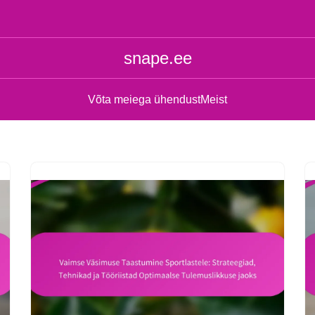
snape.ee
Võta meiega ühendust
Meist