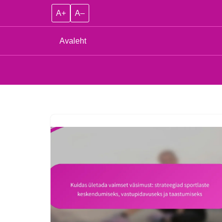
A+
A–
Avaleht