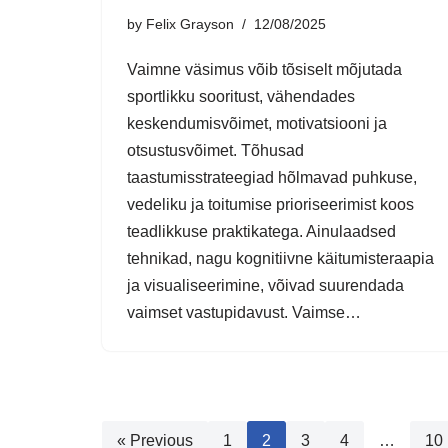
by
Felix Grayson
12/08/2025
Vaimne väsimus võib tõsiselt mõjutada
sportlikku sooritust, vähendades
keskendumisvõimet, motivatsiooni ja
otsustusvõimet. Tõhusad
taastumisstrateegiad hõlmavad puhkuse,
vedeliku ja toitumise prioriseerimist koos
teadlikkuse praktikatega. Ainulaadsed
tehnikad, nagu kognitiivne käitumisteraapia
ja visualiseerimine, võivad suurendada
vaimset vastupidavust. Vaimse…
« Previous
1
2
3
4
…
10