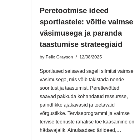
Peretootmise ideed
sportlastele: võitle vaimse
väsimusega ja paranda
taastumise strateegiaid
by
Felix Grayson
12/08/2025
Sportlased seisavad sageli silmitsi vaimse
väsimusega, mis võib takistada nende
sooritust ja taastumist. Perettevõtted
saavad pakkuda kohandatud ressursse,
paindlikke ajakavasid ja toetavaid
võrgustikke. Terviseprogrammi ja vaimse
tervise teenuste rahalise toe kaasamine on
hädavajalik. Ainulaadsed äriideed,…