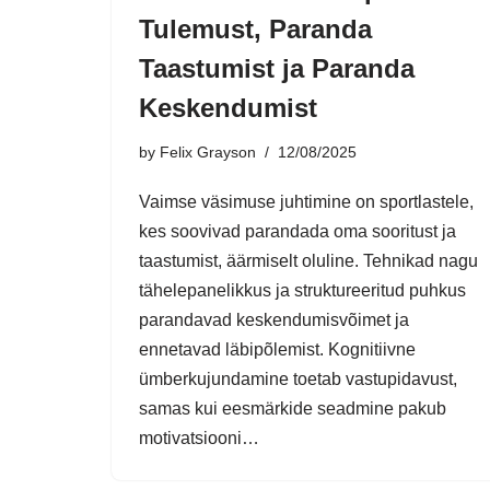
Tulemust, Paranda
Taastumist ja Paranda
Keskendumist
by
Felix Grayson
12/08/2025
Vaimse väsimuse juhtimine on sportlastele,
kes soovivad parandada oma sooritust ja
taastumist, äärmiselt oluline. Tehnikad nagu
tähelepanelikkus ja struktureeritud puhkus
parandavad keskendumisvõimet ja
ennetavad läbipõlemist. Kognitiivne
ümberkujundamine toetab vastupidavust,
samas kui eesmärkide seadmine pakub
motivatsiooni…