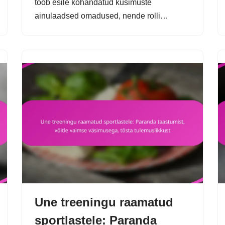
toob esile kohandatud küsimuste
ainulaadsed omadused, nende rolli…
Une treeningu raamatud
sportlastele: Paranda