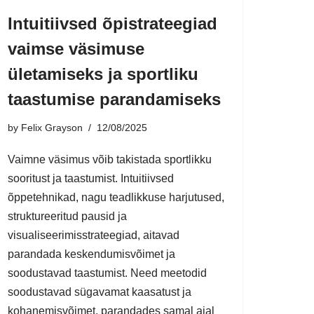
Intuitiivsed õpistrateegiad
vaimse väsimuse
ületamiseks ja sportliku
taastumise parandamiseks
by
Felix Grayson
12/08/2025
Vaimne väsimus võib takistada sportlikku
sooritust ja taastumist. Intuitiivsed
õppetehnikad, nagu teadlikkuse harjutused,
struktureeritud pausid ja
visualiseerimisstrateegiad, aitavad
parandada keskendumisvõimet ja
soodustavad taastumist. Need meetodid
soodustavad sügavamat kaasatust ja
kohanemisvõimet, parandades samal ajal