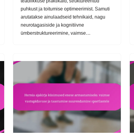
teadlikkuse praktikaid, struktureeritud
puhkust ja toitumise optimeerimist. Samuti
arutatakse ainulaadseid tehnikaid, nagu
neurotagasiside ja kognitiivne
ümberstruktureerimine, vaimse…