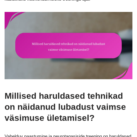
Millised haruldased tehnikad
on näidanud lubadust vaimse
väsimuse ületamisel?
Vahelduv paastumine ja neurotagasiside treening on haruldased