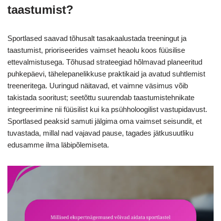
taastumist?
Sportlased saavad tõhusalt tasakaalustada treeningut ja
taastumist, prioriseerides vaimset heaolu koos füüsilise
ettevalmistusega. Tõhusad strateegiad hõlmavad planeeritud
puhkepäevi, tähelepanelikkuse praktikaid ja avatud suhtlemist
treeneritega. Uuringud näitavad, et vaimne väsimus võib
takistada sooritust; seetõttu suurendab taastumistehnikate
integreerimine nii füüsilist kui ka psühholoogilist vastupidavust.
Sportlased peaksid samuti jälgima oma vaimset seisundit, et
tuvastada, millal nad vajavad pause, tagades jätkusuutliku
edusamme ilma läbipõlemiseta.