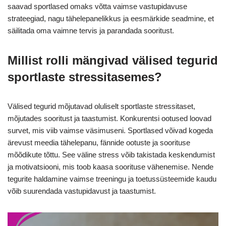
saavad sportlased omaks võtta vaimse vastupidavuse
strateegiad, nagu tähelepanelikkus ja eesmärkide seadmine, et
säilitada oma vaimne tervis ja parandada sooritust.
Millist rolli mängivad välised tegurid
sportlaste stressitasemes?
Välised tegurid mõjutavad oluliselt sportlaste stressitaset,
mõjutades sooritust ja taastumist. Konkurentsi ootused loovad
survet, mis viib vaimse väsimuseni. Sportlased võivad kogeda
ärevust meedia tähelepanu, fännide ootuste ja soorituse
mõõdikute tõttu. See väline stress võib takistada keskendumist
ja motivatsiooni, mis toob kaasa soorituse vähenemise. Nende
tegurite haldamine vaimse treeningu ja toetussüsteemide kaudu
võib suurendada vastupidavust ja taastumist.