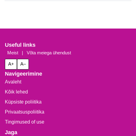
Useful links
Meist
|
Võta meiega ühendust
A+
A–
Navigeerimine
Avaleht
Kõik lehed
Küpsiste poliitika
Privaatsuspoliitika
Tingimused of use
Jaga