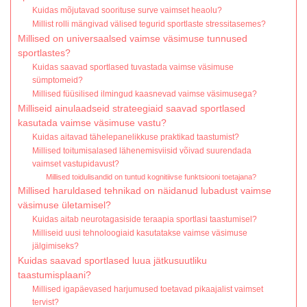
Kuidas mõjutavad soorituse surve vaimset heaolu?
Millist rolli mängivad välised tegurid sportlaste stressitasemes?
Millised on universaalsed vaimse väsimuse tunnused
sportlastes?
Kuidas saavad sportlased tuvastada vaimse väsimuse
sümptomeid?
Millised füüsilised ilmingud kaasnevad vaimse väsimusega?
Milliseid ainulaadseid strateegiaid saavad sportlased
kasutada vaimse väsimuse vastu?
Kuidas aitavad tähelepanelikkuse praktikad taastumist?
Millised toitumisalased lähenemisviisid võivad suurendada
vaimset vastupidavust?
Millised toidulisandid on tuntud kognitiivse funktsiooni toetajana?
Millised haruldased tehnikad on näidanud lubadust vaimse
väsimuse ületamisel?
Kuidas aitab neurotagasiside teraapia sportlasi taastumisel?
Milliseid uusi tehnoloogiaid kasutatakse vaimse väsimuse
jälgimiseks?
Kuidas saavad sportlased luua jätkusuutliku
taastumisplaani?
Millised igapäevased harjumused toetavad pikaajalist vaimset
tervist?