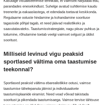
Kasutage visualiseerimise tehnikaid, et vaimselt harjutada edu,
parandades enesekindlust. Suhelge avatud suhtlemise kaudu
treenerite ja eakaaslastega, et edendada toetavat keskkonda.
Regulaarne ootuste hindamine ja kohandamine soorituse
tagasiside põhjal tagab, et need jäävad realistlikeks ja
saavutatavateks. Taastumisstrateegiate, nagu piisav puhkus ja
toitumine, rõhutamine toetab veelgi vaimset selgust ja üldist
sooritust.
Milliseid levinud vigu peaksid
sportlased vältima oma taastumise
teekonnal?
Sportlased peaksid vältima ebarealistlikke ootusi, vaimse
taastumise tähelepanuta jätmist ja individuaalsete
taastumisplaanide eiramist. Need vead võivad takistada
sooritust ja pikendada taastumisaega. Vaimse tervise tähtsuse