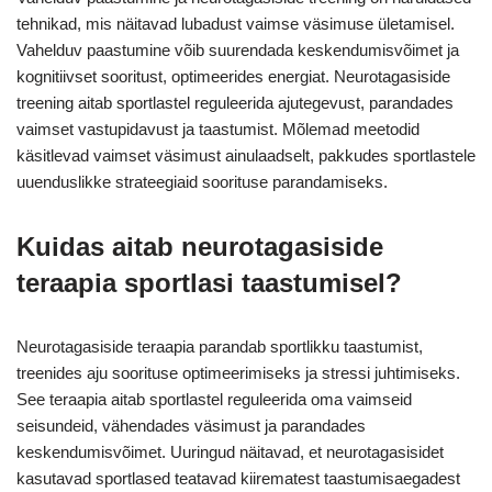
tehnikad, mis näitavad lubadust vaimse väsimuse ületamisel.
Vahelduv paastumine võib suurendada keskendumisvõimet ja
kognitiivset sooritust, optimeerides energiat. Neurotagasiside
treening aitab sportlastel reguleerida ajutegevust, parandades
vaimset vastupidavust ja taastumist. Mõlemad meetodid
käsitlevad vaimset väsimust ainulaadselt, pakkudes sportlastele
uuenduslikke strateegiaid soorituse parandamiseks.
Kuidas aitab neurotagasiside
teraapia sportlasi taastumisel?
Neurotagasiside teraapia parandab sportlikku taastumist,
treenides aju soorituse optimeerimiseks ja stressi juhtimiseks.
See teraapia aitab sportlastel reguleerida oma vaimseid
seisundeid, vähendades väsimust ja parandades
keskendumisvõimet. Uuringud näitavad, et neurotagasisidet
kasutavad sportlased teatavad kiirematest taastumisaegadest