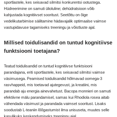
sportlastele, kes seisavad silmitsi konkurentsi ootustega.
Hüdreerimine on samuti ülioluline; dehüdratsioon võib
kahjustada kognitiivset sooritust. Seetõttu on õige
vedelikutarbimise säilitamine hädavajalik optimaalse vaimse
vastupidavuse tagamiseks treeningu ja võistluste ajal.
Millised toidulisandid on tuntud kognitiivse
funktsiooni toetajana?
Teatud toidulisandid on tuntud kognitiivse funktsiooni
parandajana, eriti sportlastele, kes seisavad silmitsi vaimse
väsimusega. Peamised toidulisandid hõlmavad oomega-3
rasvhappeid, mis toetavad ajutegevust, ja kreatiini, mis
parandab aju energia ainevahetust. Bacopa monnieri on samuti
efektiivne mälu parandamisel, samas kui Rhodiola rosea aitab
vähendada väsimust ja parandada vaimset sooritust. Lisaks
soodustab L-teaniin lõõgastumist ilma unisuseta, muutes selle
kasulikuks keskendumiseks treeningu ajal.