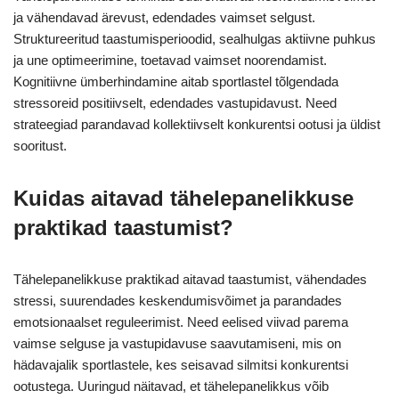
ja vähendavad ärevust, edendades vaimset selgust.
Struktureeritud taastumisperioodid, sealhulgas aktiivne puhkus
ja une optimeerimine, toetavad vaimset noorendamist.
Kognitiivne ümberhindamine aitab sportlastel tõlgendada
stressoreid positiivselt, edendades vastupidavust. Need
strateegiad parandavad kollektiivselt konkurentsi ootusi ja üldist
sooritust.
Kuidas aitavad tähelepanelikkuse
praktikad taastumist?
Tähelepanelikkuse praktikad aitavad taastumist, vähendades
stressi, suurendades keskendumisvõimet ja parandades
emotsionaalset reguleerimist. Need eelised viivad parema
vaimse selguse ja vastupidavuse saavutamiseni, mis on
hädavajalik sportlastele, kes seisavad silmitsi konkurentsi
ootustega. Uuringud näitavad, et tähelepanelikkus võib