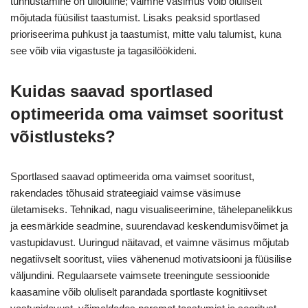
tunnustamine on ülioluline; vaimne väsimus võib oluliselt
mõjutada füüsilist taastumist. Lisaks peaksid sportlased
prioriseerima puhkust ja taastumist, mitte valu talumist, kuna
see võib viia vigastuste ja tagasilöökideni.
Kuidas saavad sportlased
optimeerida oma vaimset sooritust
võistlusteks?
Sportlased saavad optimeerida oma vaimset sooritust,
rakendades tõhusaid strateegiaid vaimse väsimuse
ületamiseks. Tehnikad, nagu visualiseerimine, tähelepanelikkus
ja eesmärkide seadmine, suurendavad keskendumisvõimet ja
vastupidavust. Uuringud näitavad, et vaimne väsimus mõjutab
negatiivselt sooritust, viies vähenenud motivatsiooni ja füüsilise
väljundini. Regulaarsete vaimsete treeningute sessioonide
kaasamine võib oluliselt parandada sportlaste kognitiivset