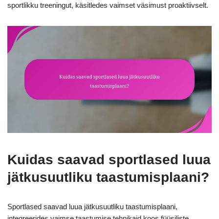
sportlikku treeningut, käsitledes vaimset väsimust proaktiivselt.
Kuidas saavad sportlased luua
jätkusuutliku taastumisplaani?
Sportlased saavad luua jätkusuutliku taastumisplaani,
integreerides vaimse taastumise tehnikaid koos füüsiliste