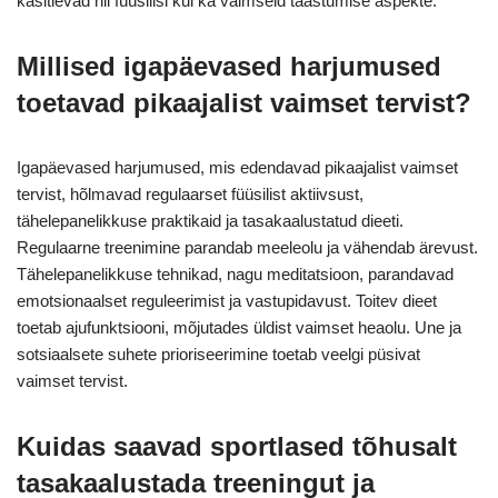
käsitlevad nii füüsilisi kui ka vaimseid taastumise aspekte.
Millised igapäevased harjumused
toetavad pikaajalist vaimset tervist?
Igapäevased harjumused, mis edendavad pikaajalist vaimset
tervist, hõlmavad regulaarset füüsilist aktiivsust,
tähelepanelikkuse praktikaid ja tasakaalustatud dieeti.
Regulaarne treenimine parandab meeleolu ja vähendab ärevust.
Tähelepanelikkuse tehnikad, nagu meditatsioon, parandavad
emotsionaalset reguleerimist ja vastupidavust. Toitev dieet
toetab ajufunktsiooni, mõjutades üldist vaimset heaolu. Une ja
sotsiaalsete suhete prioriseerimine toetab veelgi püsivat
vaimset tervist.
Kuidas saavad sportlased tõhusalt
tasakaalustada treeningut ja