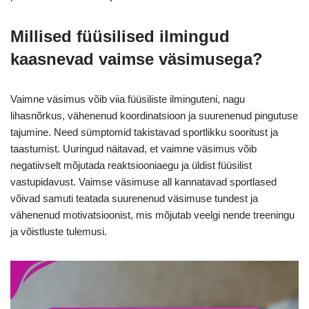
Millised füüsilised ilmingud
kaasnevad vaimse väsimusega?
Vaimne väsimus võib viia füüsiliste ilminguteni, nagu
lihasnõrkus, vähenenud koordinatsioon ja suurenenud pingutuse
tajumine. Need sümptomid takistavad sportlikku sooritust ja
taastumist. Uuringud näitavad, et vaimne väsimus võib
negatiivselt mõjutada reaktsiooniaegu ja üldist füüsilist
vastupidavust. Vaimse väsimuse all kannatavad sportlased
võivad samuti teatada suurenenud väsimuse tundest ja
vähenenud motivatsioonist, mis mõjutab veelgi nende treeningu
ja võistluste tulemusi.