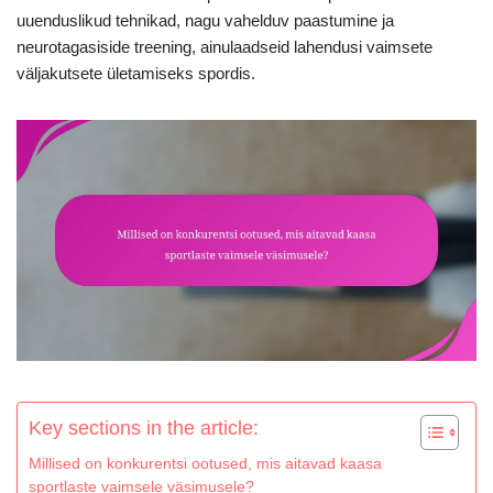
uuenduslikud tehnikad, nagu vahelduv paastumine ja
neurotagasiside treening, ainulaadseid lahendusi vaimsete
väljakutsete ületamiseks spordis.
Key sections in the article:
Millised on konkurentsi ootused, mis aitavad kaasa
sportlaste vaimsele väsimusele?