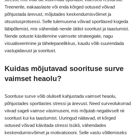
Treenerite, eakaaslaste või enda kõrged ootused võivad
põhjustada ärevust, mõjutades keskendumisvõimet ja
otsustusprotsessi. Selle tulemusena võivad sportlased kogeda
läbipõlemist, mis vähendab nende üldist sooritust ja taastumist.
Nende ootuste käsitlemine vaimsete strateegiate, nagu
visualiseerimine ja tähelepanelikkus, kaudu võib suurendada
vastupidavust ja sooritust.
Kuidas mõjutavad soorituse surve
vaimset heaolu?
Soorituse surve võib oluliselt kahjustada vaimset heaolu,
põhjustades sportlastes stressi ja ärevust. Need surveolukorrad
viivad sageli vaimse väsimuseni, mis mõjutab negatiivselt nii
sooritust kui ka taastumist. Uuringud näitavad, et kõrged
ootused võivad käivitada stressi tsükli, vähendades
keskendumisvõimet ja motivatsiooni. Selle vastu võitlemiseks