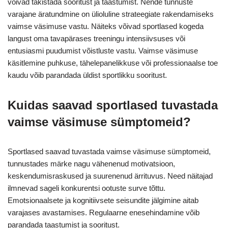
võivad takistada sooritust ja taastumist. Nende tunnuste
varajane äratundmine on ülioluline strateegiate rakendamiseks
vaimse väsimuse vastu. Näiteks võivad sportlased kogeda
langust oma tavapärases treeningu intensiivsuses või
entusiasmi puudumist võistluste vastu. Vaimse väsimuse
käsitlemine puhkuse, tähelepanelikkuse või professionaalse toe
kaudu võib parandada üldist sportlikku sooritust.
Kuidas saavad sportlased tuvastada
vaimse väsimuse sümptomeid?
Sportlased saavad tuvastada vaimse väsimuse sümptomeid,
tunnustades märke nagu vähenenud motivatsioon,
keskendumisraskused ja suurenenud ärrituvus. Need näitajad
ilmnevad sageli konkurentsi ootuste surve tõttu.
Emotsionaalsete ja kognitiivsete seisundite jälgimine aitab
varajases avastamises. Regulaarne enesehindamine võib
parandada taastumist ja sooritust.