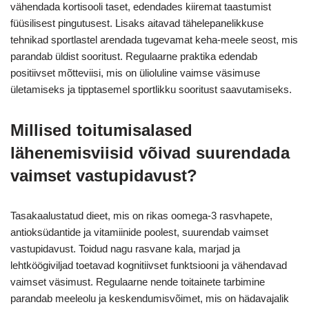
vähendada kortisooli taset, edendades kiiremat taastumist
füüsilisest pingutusest. Lisaks aitavad tähelepanelikkuse
tehnikad sportlastel arendada tugevamat keha-meele seost, mis
parandab üldist sooritust. Regulaarne praktika edendab
positiivset mõtteviisi, mis on ülioluline vaimse väsimuse
ületamiseks ja tipptasemel sportlikku sooritust saavutamiseks.
Millised toitumisalased
lähenemisviisid võivad suurendada
vaimset vastupidavust?
Tasakaalustatud dieet, mis on rikas oomega-3 rasvhapete,
antioksüdantide ja vitamiinide poolest, suurendab vaimset
vastupidavust. Toidud nagu rasvane kala, marjad ja
lehtköögiviljad toetavad kognitiivset funktsiooni ja vähendavad
vaimset väsimust. Regulaarne nende toitainete tarbimine
parandab meeleolu ja keskendumisvõimet, mis on hädavajalik