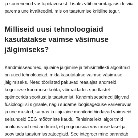
ja suurenenud vastupidavusest. Lisaks võib neurotagasiside viia
parema une kvaliteedini, mis on taastumise kriitiline tegur.
Milliseid uusi tehnoloogiaid
kasutatakse vaimse väsimuse
jälgimiseks?
Kandmisseadmed, ajulaine jälgimine ja tehisintellekti algoritmid
on uued tehnoloogiad, mida kasutatakse vaimse väsimuse
jälgimiseks. Need tööriistad pakuvad reaalajas andmeid
kognitiivse koormuse kohta, võimaldades sportlastel
optimeerida sooritust ja taastumist. Kandmisseadmed jälgivad
füsioloogilisi signaale, nagu südame löögisageduse varieeruvus
ja une mustrid, samas kui ajulaine monitorid hindavad vaimseid
seisundeid EEG mõõtmiste kaudu. Tehisintellekti algoritmid
analüüsivad neid andmeid, et prognoosida väsimuse taset ja
soovitada taastumisstrateegiaid. See integreerimine parandab