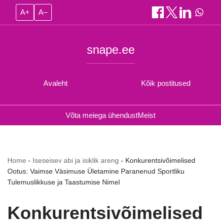
A+
A–
snape.ee
Avaleht
Kõik postitused
Võta meiega ühendust
Meist
Home
-
Iseseisev abi ja isiklik areng
-
Konkurentsivõimelised
Ootus: Vaimse Väsimuse Ületamine Paranenud Sportliku
Tulemuslikkuse ja Taastumise Nimel
Konkurentsivõimelised