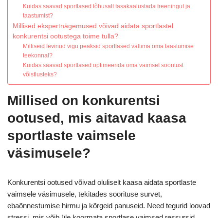
Kuidas saavad sportlased tõhusalt tasakaalustada treeningut ja
taastumist?
Millised ekspertnägemused võivad aidata sportlastel
konkurentsi ootustega toime tulla?
Milliseid levinud vigu peaksid sportlased vältima oma taastumise
teekonnal?
Kuidas saavad sportlased optimeerida oma vaimset sooritust
võistlusteks?
Millised on konkurentsi
ootused, mis aitavad kaasa
sportlaste vaimsele
väsimusele?
Konkurentsi ootused võivad oluliselt kaasa aidata sportlaste
vaimsele väsimusele, tekitades soorituse survet,
ebaõnnestumise hirmu ja kõrgeid panuseid. Need tegurid loovad
stressi, mis võib üle koormata sportlase vaimsed ressursid.