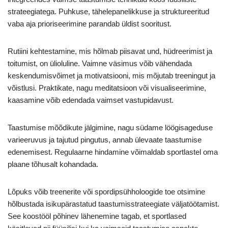
strateegiatega. Puhkuse, tähelepanelikkuse ja struktureeritud
vaba aja prioriseerimine parandab üldist sooritust.
Rutiini kehtestamine, mis hõlmab piisavat und, hüdreerimist ja
toitumist, on ülioluline. Vaimne väsimus võib vähendada
keskendumisvõimet ja motivatsiooni, mis mõjutab treeningut ja
võistlusi. Praktikate, nagu meditatsioon või visualiseerimine,
kaasamine võib edendada vaimset vastupidavust.
Taastumise mõõdikute jälgimine, nagu südame löögisageduse
varieeruvus ja tajutud pingutus, annab ülevaate taastumise
edenemisest. Regulaarne hindamine võimaldab sportlastel oma
plaane tõhusalt kohandada.
Lõpuks võib treenerite või spordipsühholoogide toe otsimine
hõlbustada isikupärastatud taastumisstrateegiate väljatöötamist.
See koostööl põhinev lähenemine tagab, et sportlased