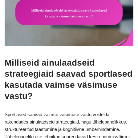
Milliseid ainulaadseid
strateegiaid saavad sportlased
kasutada vaimse väsimuse
vastu?
Sportlased saavad vaimse väsimuse vastu võidelda,
rakendades ainulaadseid strateegiaid, nagu tähelepanelikkus,
struktureeritud taastumine ja kognitiivne ümberhindamine.
Tähelepanelikkuse tehnikad suurendavad keskendumisvõimet