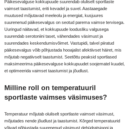
Päikesevalguse kokkupuude suurendab oluliselt sportlaste
vaimset taastumist, eriti kevadel ja suvel. Aastaaegade
muutused mõjutavad meeleolu ja energiat, kusjuures
suurenenud päikesevalgus on seotud parema vaimse tervisega.
Uuringud näitavad, et kokkupuude loodusliku valgusega
suurendab serotoniini taset, vähendades väsimust ja
suurendades keskendumisvõimet. Vastupidi, talvel piiratud
päikesevalgus võib põhjustada hooajalist afektiivset häiret, mis
mõjutab negatiivselt taastumist. Seetõttu peaksid sportlased
maksimeerima päikesevalguse kokkupuudet soojematel kuudel,
et optimeerida vaimset taastumist ja jõudlust.
Milline roll on temperatuuril
sportlaste vaimses väsimuses?
Temperatuur mõjutab oluliselt sportlaste vaimset väsimust,
mõjutades nende jõudlust ja taastumist. Kõrged temperatuurid
võivad põhjustada suurenenud väsimust dehüdratsiooni ja