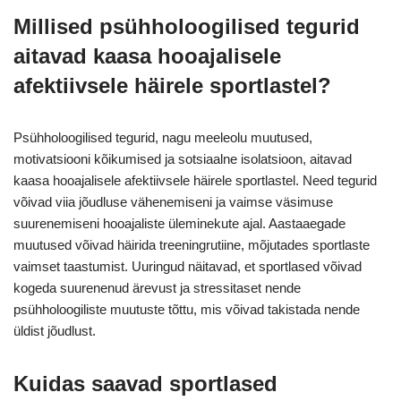
Millised psühholoogilised tegurid
aitavad kaasa hooajalisele
afektiivsele häirele sportlastel?
Psühholoogilised tegurid, nagu meeleolu muutused,
motivatsiooni kõikumised ja sotsiaalne isolatsioon, aitavad
kaasa hooajalisele afektiivsele häirele sportlastel. Need tegurid
võivad viia jõudluse vähenemiseni ja vaimse väsimuse
suurenemiseni hooajaliste üleminekute ajal. Aastaaegade
muutused võivad häirida treeningrutiine, mõjutades sportlaste
vaimset taastumist. Uuringud näitavad, et sportlased võivad
kogeda suurenenud ärevust ja stressitaset nende
psühholoogiliste muutuste tõttu, mis võivad takistada nende
üldist jõudlust.
Kuidas saavad sportlased