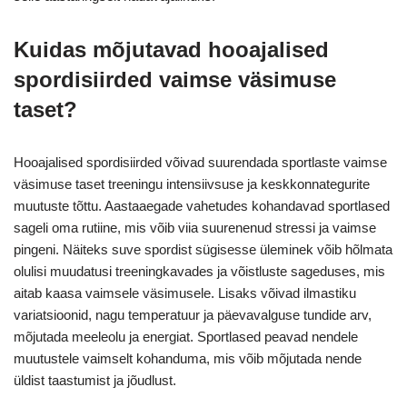
Kuidas mõjutavad hooajalised
spordisiirded vaimse väsimuse
taset?
Hooajalised spordisiirded võivad suurendada sportlaste vaimse
väsimuse taset treeningu intensiivsuse ja keskkonnategurite
muutuste tõttu. Aastaaegade vahetudes kohandavad sportlased
sageli oma rutiine, mis võib viia suurenenud stressi ja vaimse
pingeni. Näiteks suve spordist sügisesse üleminek võib hõlmata
olulisi muudatusi treeningkavades ja võistluste sageduses, mis
aitab kaasa vaimsele väsimusele. Lisaks võivad ilmastiku
variatsioonid, nagu temperatuur ja päevavalguse tundide arv,
mõjutada meeleolu ja energiat. Sportlased peavad nendele
muutustele vaimselt kohanduma, mis võib mõjutada nende
üldist taastumist ja jõudlust.