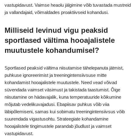
vastupidavust. Vaimse heaolu jälgimine võib tuvastada mustreid
ja vallandajaid, võimaldades proaktiivseid kohandusi.
Milliseid levinud vigu peaksid
sportlased vältima hooajalistele
muutustele kohandumisel?
Sportlased peaksid vältima niisutamise tähelepanuta jätmist,
puhkuse ignoreerimist ja treeningintensiivsuse mitte
kohandamist hooajalistele muutustele. Need vead võivad
süvendada vaimset väsimust ja takistada taastumist. Õige
niisutamine on hädavajalik, kuna temperatuuride kõikumine
mõjutab vedelikuvajadusi. Ebapiisav puhkus võib viia
läbipõlemiseni, samas kui sobimatu treeningintensiivsus võib
suurendada vigastusohtu. Strateegiate kohandamine
hooajalistele tingimustele parandab jõudlust ja vaimset
vastupidavust.