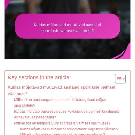
Key sections in the article:
Kuidas mõjutavad muutuvad aastajad sportlaste vaimset
väsimust?
Millised on aastaaegade muutuste füsioloogilised mõjud
sportlastele?
Kuidas mõjutab päikesevalguse kokkupuude vaimset taastumist
erinevatel aastaaegadel?
Milline roll on temperatuuril sportlaste vaimses väsimuses?
Kuidas mõjutavad ekstreemsed temperatuurid kognitiivset jõudlust?
Millised on hooajalised variatsioonid niisutamisvajadustes?