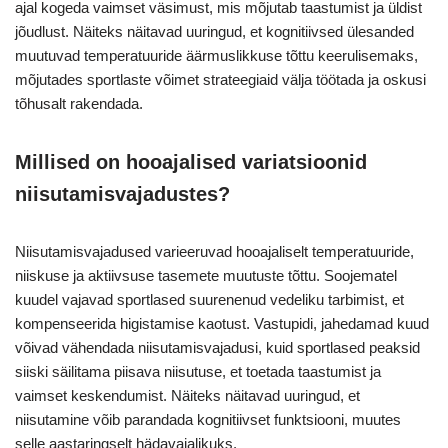
ajal kogeda vaimset väsimust, mis mõjutab taastumist ja üldist
jõudlust. Näiteks näitavad uuringud, et kognitiivsed ülesanded
muutuvad temperatuuride äärmuslikkuse tõttu keerulisemaks,
mõjutades sportlaste võimet strateegiaid välja töötada ja oskusi
tõhusalt rakendada.
Millised on hooajalised variatsioonid
niisutamisvajadustes?
Niisutamisvajadused varieeruvad hooajaliselt temperatuuride,
niiskuse ja aktiivsuse tasemete muutuste tõttu. Soojematel
kuudel vajavad sportlased suurenenud vedeliku tarbimist, et
kompenseerida higistamise kaotust. Vastupidi, jahedamad kuud
võivad vähendada niisutamisvajadusi, kuid sportlased peaksid
siiski säilitama piisava niisutuse, et toetada taastumist ja
vaimset keskendumist. Näiteks näitavad uuringud, et
niisutamine võib parandada kognitiivset funktsiooni, muutes
selle aastaringselt hädavajalikuks.