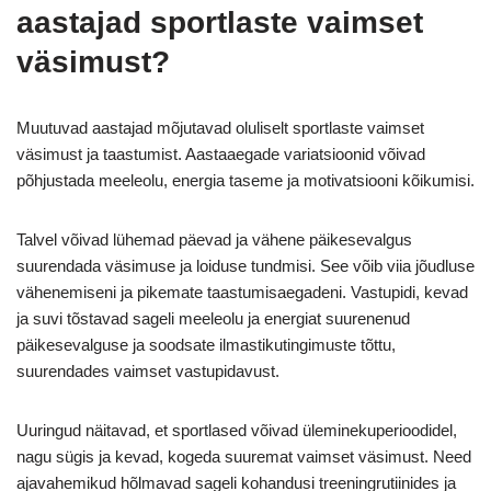
aastajad sportlaste vaimset
väsimust?
Muutuvad aastajad mõjutavad oluliselt sportlaste vaimset
väsimust ja taastumist. Aastaaegade variatsioonid võivad
põhjustada meeleolu, energia taseme ja motivatsiooni kõikumisi.
Talvel võivad lühemad päevad ja vähene päikesevalgus
suurendada väsimuse ja loiduse tundmisi. See võib viia jõudluse
vähenemiseni ja pikemate taastumisaegadeni. Vastupidi, kevad
ja suvi tõstavad sageli meeleolu ja energiat suurenenud
päikesevalguse ja soodsate ilmastikutingimuste tõttu,
suurendades vaimset vastupidavust.
Uuringud näitavad, et sportlased võivad üleminekuperioodidel,
nagu sügis ja kevad, kogeda suuremat vaimset väsimust. Need
ajavahemikud hõlmavad sageli kohandusi treeningrutiinides ja