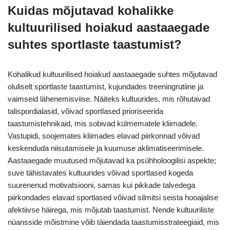
Kuidas mõjutavad kohalikke
kultuurilised hoiakud aastaaegade
suhtes sportlaste taastumist?
Kohalikud kultuurilised hoiakud aastaaegade suhtes mõjutavad
oluliselt sportlaste taastumist, kujundades treeningrutiine ja
vaimseid lähenemisviise. Näiteks kultuurides, mis rõhutavad
talispordialasid, võivad sportlased prioriseerida
taastumistehnikaid, mis sobivad külmematele kliimadele.
Vastupidi, soojemates kliimades elavad piirkonnad võivad
keskenduda niisutamisele ja kuumuse aklimatiseerimisele.
Aastaaegade muutused mõjutavad ka psühholoogilisi aspekte;
suve tähistavates kultuurides võivad sportlased kogeda
suurenenud motivatsiooni, samas kui pikkade talvedega
piirkondades elavad sportlased võivad silmitsi seista hooajalise
afektiivse häirega, mis mõjutab taastumist. Nende kultuuriliste
nüansside mõistmine võib täiendada taastumisstrateegiaid, mis