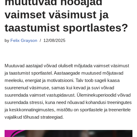
muutuvad hooajad
vaimset väsimust ja
taastumist sportlastes?
by
Felix Grayson
12/08/2025
Muutuvad aastajad võivad oluliselt mõjutada vaimset väsimust
ja taastumist sportlastel. Aastaaegade muutused mõjutavad
meeleolu, energiat ja motivatsiooni. Talv toob sageli kaasa
suurenenud väsimuse, samas kui kevad ja suvi võivad
suurendada vaimset vastupidavust. Üleminekuperioodid võivad
suurendada stressi, kuna need nõuavad kohandusi treeningutes
ja keskkonnatingimustes, mistõttu on sportlastele ja treeneritele
vajalikud tõhusad strateegiad.