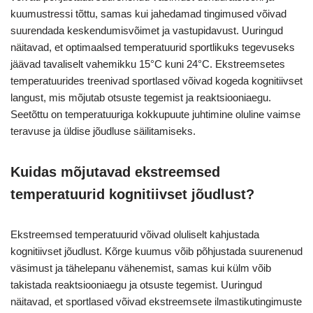
kuumustressi tõttu, samas kui jahedamad tingimused võivad
suurendada keskendumisvõimet ja vastupidavust. Uuringud
näitavad, et optimaalsed temperatuurid sportlikuks tegevuseks
jäävad tavaliselt vahemikku 15°C kuni 24°C. Ekstreemsetes
temperatuurides treenivad sportlased võivad kogeda kognitiivset
langust, mis mõjutab otsuste tegemist ja reaktsiooniaegu.
Seetõttu on temperatuuriga kokkupuute juhtimine oluline vaimse
teravuse ja üldise jõudluse säilitamiseks.
Kuidas mõjutavad ekstreemsed
temperatuurid kognitiivset jõudlust?
Ekstreemsed temperatuurid võivad oluliselt kahjustada
kognitiivset jõudlust. Kõrge kuumus võib põhjustada suurenenud
väsimust ja tähelepanu vähenemist, samas kui külm võib
takistada reaktsiooniaegu ja otsuste tegemist. Uuringud
näitavad, et sportlased võivad ekstreemsete ilmastikutingimuste