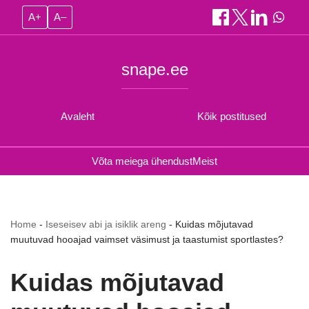
A+
A–
snape.ee
Avaleht
Kõik postitused
Võta meiega ühendust
Meist
Home
-
Iseseisev abi ja isiklik areng
-
Kuidas mõjutavad
muutuvad hooajad vaimset väsimust ja taastumist sportlastes?
Kuidas mõjutavad