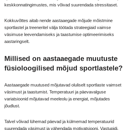
keskkonnatingimustes, mis võivad suurendada stressitaset.
Kokkuvõttes aitab nende aastaaegade mõjude mõistmine
sportlastel ja treeneritel välja töötada strateegiaid vaimse
väsimuse leevendamiseks ja taastumise optimeerimiseks
aastaringselt.
Millised on aastaaegade muutuste
füsioloogilised mõjud sportlastele?
Aastaaegade muutused mõjutavad oluliselt sportlaste vaimset
väsimust ja taastumist. Temperatuuri ja päevavalguse
variatsioonid mõjutavad meeleolu ja energiat, mõjutades
jõudlust.
Talvel võivad lühemad päevad ja külmemad temperatuurid
suurendada väsimust ja vähendada motivatsiooni. Vastupidi,