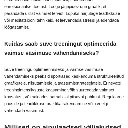
emotsionaalset toetust. Looge järjepidev une graafik, et
parandada üldist vaimset tervist. Lõpuks harjutage teadlikkuse
või meditatsiooni tehnikaid, et leevendada stressi ja edendada
lõõgastumist.
Kuidas saab suve treeningut optimeerida
vaimse väsimuse vähendamiseks?
Suve treeningu optimeerimiseks ja vaimse väsimuse
vähendamiseks peaksid sportlased keskenduma struktureeritud
graafikutele, niisutamisele ja taastumisstrateegiatele. Erinevate
treeningintensiivsuste kaasamine võib suurendada vaimset
kaasatust, võimaldades samal ajal piisavat puhkust. Regulaarne
pauside ja teadlikkuse praktika rakendamine võib veelgi
vähendada väsimust.
Millised on ainulaadsed väljakutsed,