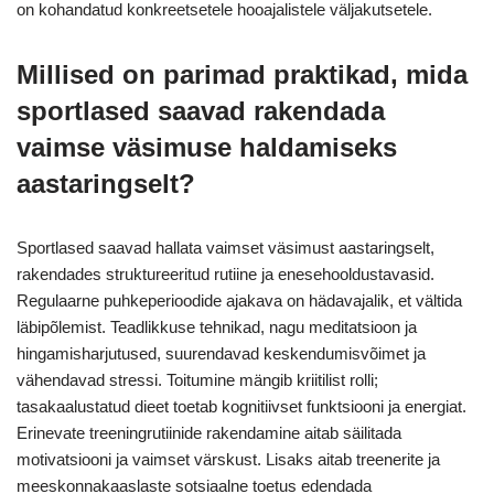
on kohandatud konkreetsetele hooajalistele väljakutsetele.
Millised on parimad praktikad, mida
sportlased saavad rakendada
vaimse väsimuse haldamiseks
aastaringselt?
Sportlased saavad hallata vaimset väsimust aastaringselt,
rakendades struktureeritud rutiine ja enesehooldustavasid.
Regulaarne puhkeperioodide ajakava on hädavajalik, et vältida
läbipõlemist. Teadlikkuse tehnikad, nagu meditatsioon ja
hingamisharjutused, suurendavad keskendumisvõimet ja
vähendavad stressi. Toitumine mängib kriitilist rolli;
tasakaalustatud dieet toetab kognitiivset funktsiooni ja energiat.
Erinevate treeningrutiinide rakendamine aitab säilitada
motivatsiooni ja vaimset värskust. Lisaks aitab treenerite ja
meeskonnakaaslaste sotsiaalne toetus edendada