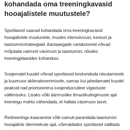
kohandada oma treeningkavasid
hooajalistele muutustele?
Sportlased saavad kohandada oma treeningkavasid
hooajalistele muutustele, muutes intensiivsust, kestust ja
taastumisstrateegiaid. Aastaaegade variatsioonid võivad
mõjutada vaimset väsimust ja taastumist, nõudes
treeningplaanides kohandusi.
Soojematel kuudel võivad sportlased keskenduda niisutamisele
ja kuumuse aklimatiseerimisele, samas kui jahedamatel kuudel
peaksid nad prioriseerima soojendusrutiine vigastuste
vältimiseks. Lisaks võib äärmuslike ilmastikutingimuste ajal
treeningu mahtu vähendada, et hallata väsimuse taset.
Risttreeningu kaasamine võib samuti parandada taastumist
hooajaliste üleminekute ajal, võimaldades sportlastel säilitada