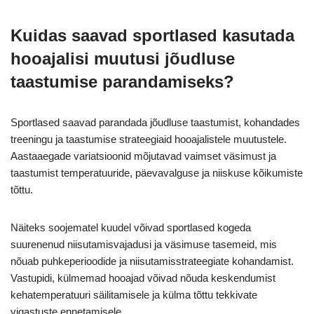
Kuidas saavad sportlased kasutada
hooajalisi muutusi jõudluse
taastumise parandamiseks?
Sportlased saavad parandada jõudluse taastumist, kohandades
treeningu ja taastumise strateegiaid hooajalistele muutustele.
Aastaaegade variatsioonid mõjutavad vaimset väsimust ja
taastumist temperatuuride, päevavalguse ja niiskuse kõikumiste
tõttu.
Näiteks soojematel kuudel võivad sportlased kogeda
suurenenud niisutamisvajadusi ja väsimuse tasemeid, mis
nõuab puhkeperioodide ja niisutamisstrateegiate kohandamist.
Vastupidi, külmemad hooajad võivad nõuda keskendumist
kehatemperatuuri säilitamisele ja külma tõttu tekkivate
vigastuste ennetamisele.