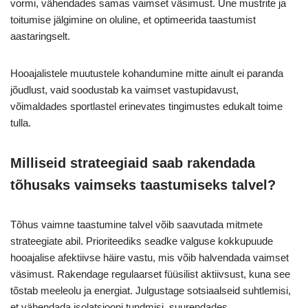
vormi, vähendades samas vaimset väsimust. Une mustrite ja
toitumise jälgimine on oluline, et optimeerida taastumist
aastaringselt.
Hooajalistele muutustele kohandumine mitte ainult ei paranda
jõudlust, vaid soodustab ka vaimset vastupidavust,
võimaldades sportlastel erinevates tingimustes edukalt toime
tulla.
Milliseid strateegiaid saab rakendada
tõhusaks vaimseks taastumiseks talvel?
Tõhus vaimne taastumine talvel võib saavutada mitmete
strateegiate abil. Prioriteediks seadke valguse kokkupuude
hooajalise afektiivse häire vastu, mis võib halvendada vaimset
väsimust. Rakendage regulaarset füüsilist aktiivsust, kuna see
tõstab meeleolu ja energiat. Julgustage sotsiaalseid suhtlemisi,
et vähendada isolatsiooni tundmisi, suurendades