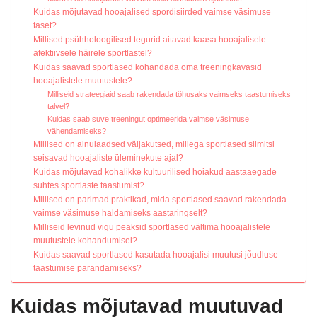
Kuidas mõjutavad hooajalised spordisiirded vaimse väsimuse
taset?
Millised psühholoogilised tegurid aitavad kaasa hooajalisele
afektiivsele häirele sportlastel?
Kuidas saavad sportlased kohandada oma treeningkavasid
hooajalistele muutustele?
Milliseid strateegiaid saab rakendada tõhusaks vaimseks taastumiseks
talvel?
Kuidas saab suve treeningut optimeerida vaimse väsimuse
vähendamiseks?
Millised on ainulaadsed väljakutsed, millega sportlased silmitsi
seisavad hooajaliste üleminekute ajal?
Kuidas mõjutavad kohalikke kultuurilised hoiakud aastaaegade
suhtes sportlaste taastumist?
Millised on parimad praktikad, mida sportlased saavad rakendada
vaimse väsimuse haldamiseks aastaringselt?
Milliseid levinud vigu peaksid sportlased vältima hooajalistele
muutustele kohandumisel?
Kuidas saavad sportlased kasutada hooajalisi muutusi jõudluse
taastumise parandamiseks?
Kuidas mõjutavad muutuvad