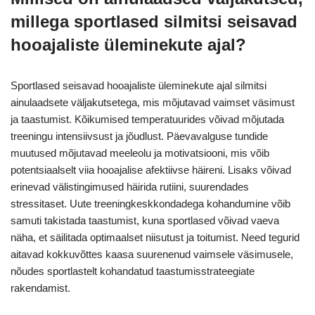
millega sportlased silmitsi seisavad
hooajaliste üleminekute ajal?
Sportlased seisavad hooajaliste üleminekute ajal silmitsi
ainulaadsete väljakutsetega, mis mõjutavad vaimset väsimust
ja taastumist. Kõikumised temperatuurides võivad mõjutada
treeningu intensiivsust ja jõudlust. Päevavalguse tundide
muutused mõjutavad meeleolu ja motivatsiooni, mis võib
potentsiaalselt viia hooajalise afektiivse häireni. Lisaks võivad
erinevad välistingimused häirida rutiini, suurendades
stressitaset. Uute treeningkeskkondadega kohandumine võib
samuti takistada taastumist, kuna sportlased võivad vaeva
näha, et säilitada optimaalset niisutust ja toitumist. Need tegurid
aitavad kokkuvõttes kaasa suurenenud vaimsele väsimusele,
nõudes sportlastelt kohandatud taastumisstrateegiate
rakendamist.