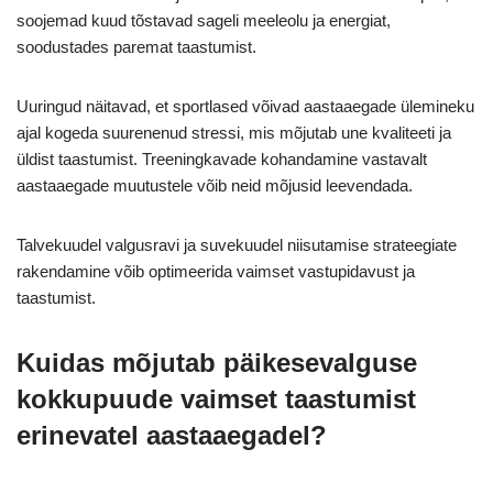
soojemad kuud tõstavad sageli meeleolu ja energiat,
soodustades paremat taastumist.
Uuringud näitavad, et sportlased võivad aastaaegade ülemineku
ajal kogeda suurenenud stressi, mis mõjutab une kvaliteeti ja
üldist taastumist. Treeningkavade kohandamine vastavalt
aastaaegade muutustele võib neid mõjusid leevendada.
Talvekuudel valgusravi ja suvekuudel niisutamise strateegiate
rakendamine võib optimeerida vaimset vastupidavust ja
taastumist.
Kuidas mõjutab päikesevalguse
kokkupuude vaimset taastumist
erinevatel aastaaegadel?