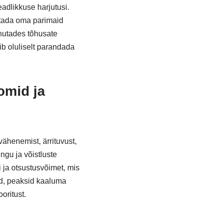
adlikkuse harjutusi.
utada oma parimaid
hutades tõhusate
b oluliselt parandada
omid ja
ähenemist, ärrituvust,
ngu ja võistluste
 ja otsustusvõimet, mis
id, peaksid kaaluma
oritust.