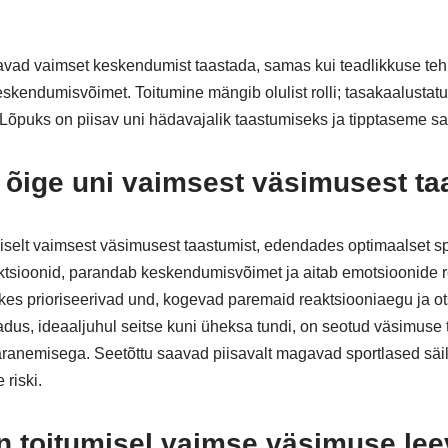
avad vaimset keskendumist taastada, samas kui teadlikkuse t
skendumisvõimet. Toitumine mängib olulist rolli; tasakaalustatu
i. Lõpuks on piisav uni hädavajalik taastumiseks ja tipptaseme 
 õige uni vaimsest väsimusest t
iselt vaimsest väsimusest taastumist, edendades optimaalset spo
nktsioonid, parandab keskendumisvõimet ja aitab emotsioonide 
, kes prioriseerivad und, kogevad paremaid reaktsiooniaegu ja 
dus, ideaaljuhul seitse kuni üheksa tundi, on seotud väsimus
ranemisega. Seetõttu saavad piisavalt magavad sportlased säili
riski.
 on toitumisel vaimse väsimuse l