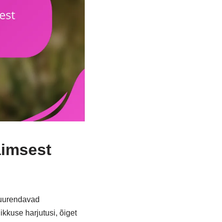
aimsest
suurendavad
kuse harjutusi, õiget