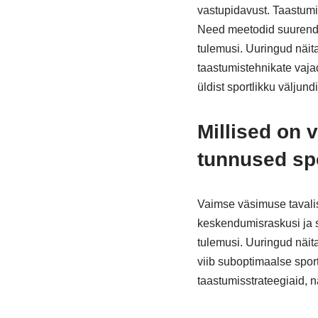
vastupidavust. Taastumis
Need meetodid suurenda
tulemusi. Uuringud näit
taastumistehnikate vaja
üldist sportlikku väljundi
Millised on 
tunnused spo
Vaimse väsimuse tavalis
keskendumisraskusi ja so
tulemusi. Uuringud näita
viib suboptimaalse spor
taastumisstrateegiaid, 