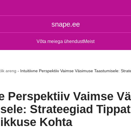
snape.ee
Võta meiega ühendust
Meist
klik areng
-
Intuitiivne Perspektiiv Vaimse Väsimuse Taastumisele: Strat
vne Perspektiiv Vaimse 
sele: Strateegiad Tippat
ikkuse Kohta