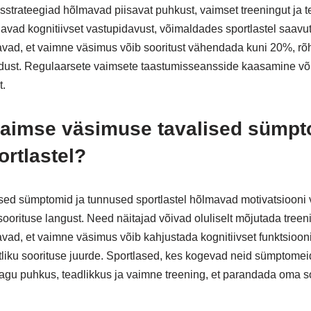
strateegiad hõlmavad piisavat puhkust, vaimset treeningut ja te
vad kognitiivset vastupidavust, võimaldades sportlastel saav
avad, et vaimne väsimus võib sooritust vähendada kuni 20%, rõ
dust. Regulaarsete vaimsete taastumisseansside kaasamine või
t.
vaimse väsimuse tavalised sümpt
rtlastel?
ed sümptomid ja tunnused sportlastel hõlmavad motivatsiooni v
orituse langust. Need näitajad võivad oluliselt mõjutada treeni
vad, et vaimne väsimus võib kahjustada kognitiivset funktsiooni
tliku soorituse juurde. Sportlased, kes kogevad neid sümptome
nagu puhkus, teadlikkus ja vaimne treening, et parandada oma so