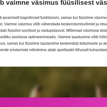
eb vaimne väsimus füüsilisest vä
peamiselt kognitiivset funktsiooni, samas kui füüsiline väsimu
ust. Vaimne väsimus võib vähendada keskendumisvõimet ja otsu
dab füüsilist sooritust ja vastupidavust. Mõlemad väsimuse tüü
portliku soorituse optimeerimiseks. Vaimne taastumine võib hõl
kus, samas kui füüsiline taastumine keskendub toitumisele ja akt
Nende eristamiste mõistmine aitab sportlastel tõhusalt kohanda