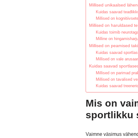
Millised unikaalsed lähe
Kuidas saavad teadlikk
Millised on kognitiivset
Millised on haruldased t
Kuidas toimib neurotaga
Milline on hingamisharj
Millised on peamised taki
Kuidas saavad sportlas
Millised on vale arusa
Kuidas saavad sportlase
Millised on parimad pra
Millised on tavalised v
Kuidas saavad treeneri
Mis on vai
sportlikku 
Vaimne väsimus vähendab