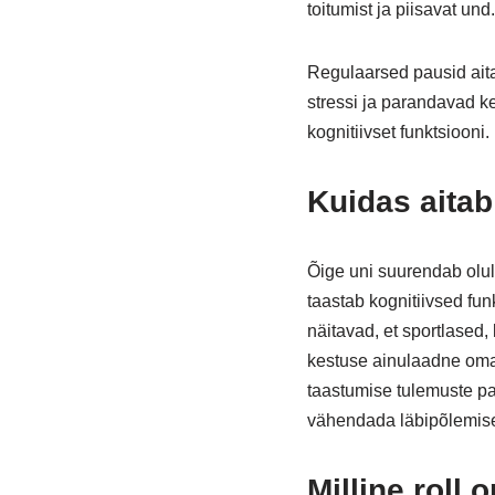
toitumist ja piisavat und.
Regulaarsed pausid ait
stressi ja parandavad ke
kognitiivset funktsioon
Kuidas aitab
Õige uni suurendab olul
taastab kognitiivsed fu
näitavad, et sportlased
kestuse ainulaadne oma
taastumise tulemuste pa
vähendada läbipõlemise 
Milline roll