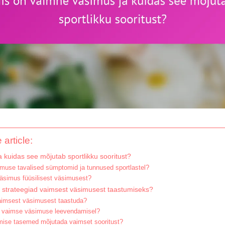
 article:
 kuidas see mõjutab sportlikku sooritust?
imuse tavalised sümptomid ja tunnused sportlastel?
äsimus füüsilisest väsimusest?
d strateegiad vaimsest väsimusest taastumiseks?
vaimsest väsimusest taastuda?
sel vaimse väsimuse leevendamisel?
mise tasemed mõjutada vaimset sooritust?