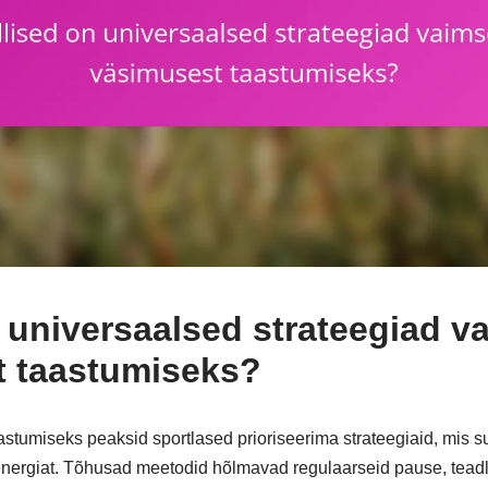
n universaalsed strateegiad v
t taastumiseks?
stumiseks peaksid sportlased prioriseerima strateegiaid, mis 
ergiat. Tõhusad meetodid hõlmavad regulaarseid pause, teadlik