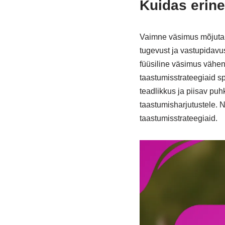
Kuidas erin
Vaimne väsimus mõjutab 
tugevust ja vastupidav
füüsiline väsimus vähen
taastumisstrateegiaid s
teadlikkus ja piisav puh
taastumisharjutustele. 
taastumisstrateegiaid.