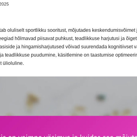
2025
b oluliselt sportlikku sooritust, mõjutades keskendumisvõimet 
egiad hõlmavad piisavat puhkust, teadlikkuse harjutusi ja õiget
siside ja hingamisharjutused võivad suurendada kognitiivset va
ja teadlikkuse puudumine, käsitlemine on taastumise optimeeri
ülioluline.