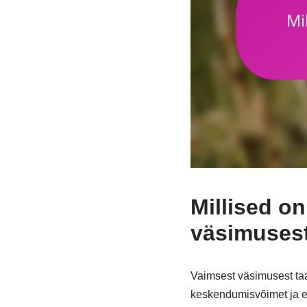
Millised o
väsimuses
Vaimsest väsimusest taa
keskendumisvõimet ja en