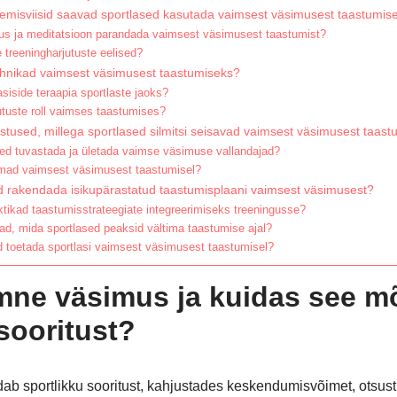
nemisviisid saavad sportlased kasutada vaimsest väsimusest taastumis
us ja meditatsioon parandada vaimsest väsimusest taastumist?
e treeningharjutuste eelised?
ehnikad vaimsest väsimusest taastumiseks?
siside teraapia sportlaste jaoks?
utuste roll vaimses taastumises?
stused, millega sportlased silmitsi seisavad vaimsest väsimusest taast
ed tuvastada ja ületada vaimse väsimuse vallandajad?
amad vaimsest väsimusest taastumisel?
d rakendada isikupärastatud taastumisplaani vaimsest väsimusest?
ktikad taastumisstrateegiate integreerimiseks treeningusse?
ead, mida sportlased peaksid vältima taastumise ajal?
d toetada sportlasi vaimsest väsimusest taastumisel?
mne väsimus ja kuidas see m
sooritust?
 sportlikku sooritust, kahjustades keskendumisvõimet, otsustus