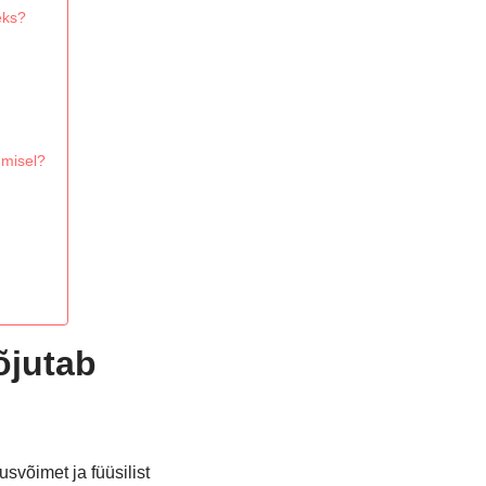
eks?
umisel?
õjutab
võimet ja füüsilist