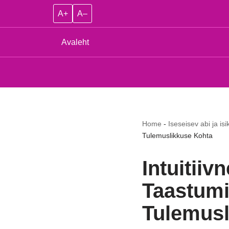
A+
A–
Avaleht
Home
-
Iseseisev abi ja isi
Tulemuslikkuse Kohta
Intuitii
Taastumi
Tulemusl