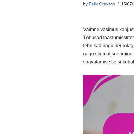
by
Felix Grayson
15/07/
Vaimne väsimus kahjusta
Tõhusad taastumisstrate
tehnikad nagu neurotaga
nagu stigmatiseerimine 
saavutamise seisukohalt 