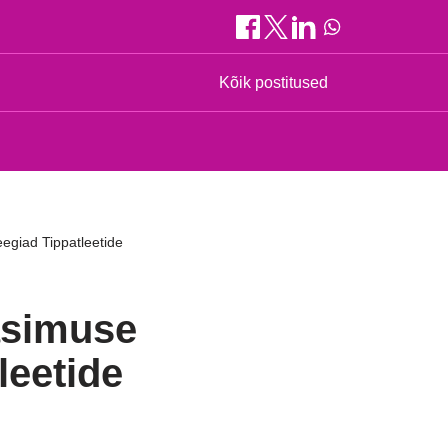
Kõik postitused
eegiad Tippatleetide
Väsimuse
leetide