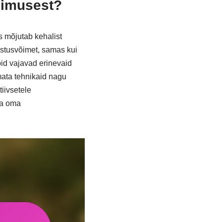
simusest?
s mõjutab kehalist
stusvõimet, samas kui
bid vajavad erinevaid
mata tehnikaid nagu
iivsetele
da oma