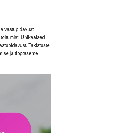
ja vastupidavust.
 toitumist. Unikaalsed
stupidavust. Takistuste,
mise ja tipptaseme