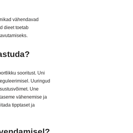
ehnikad vähendavad
d dieet toetab
saavutamiseks.
aastuda?
rtlikku sooritust. Uni
reguleerimisel. Uuringud
otsustusvõimet. Une
e taseme vähenemise ja
tada tipptaset ja
eevendamisel?