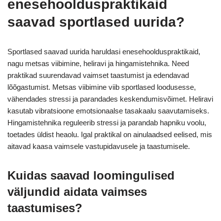
enesehoolduspraktikaid
saavad sportlased uurida?
Sportlased saavad uurida haruldasi enesehoolduspraktikaid,
nagu metsas viibimine, heliravi ja hingamistehnika. Need
praktikad suurendavad vaimset taastumist ja edendavad
lõõgastumist. Metsas viibimine viib sportlased loodusesse,
vähendades stressi ja parandades keskendumisvõimet. Heliravi
kasutab vibratsioone emotsionaalse tasakaalu saavutamiseks.
Hingamistehnika reguleerib stressi ja parandab hapniku voolu,
toetades üldist heaolu. Igal praktikal on ainulaadsed eelised, mis
aitavad kaasa vaimsele vastupidavusele ja taastumisele.
Kuidas saavad loomingulised
väljundid aidata vaimses
taastumises?