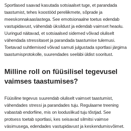
Sportlased saavad kasutada sotsiaalset tuge, et parandada
taastumist, tehes koostööd pereliikmete, sõprade ja
meeskonnakaaslastega. See emotsionaalne toetus edendab
vastupidavust, vähendab üksildust ja edendab vaimset heaolu.
Uuringud näitavad, et sotsiaalsed sidemed võivad oluliselt
vähendada stressitaset ja parandada taastumise tulemusi.
Toetavad suhtlemised võivad samuti julgustada sportlasi järgima
taastumisprotokolle, suurendades seeläbi üldist sooritust.
Milline roll on füüsilisel tegevusel
vaimses taastumises?
Füüsiline tegevus suurendab oluliselt vaimset taastumist,
vähendades stressi ja parandades tuju. Regulaarne treening
vabastab endorfiine, mis on looduslikud tuju tõstjad. See
protsess toetab sportlasi, kes seisavad silmitsi vaimse
väsimusega, edendades vastupidavust ja keskendumisvõimet.