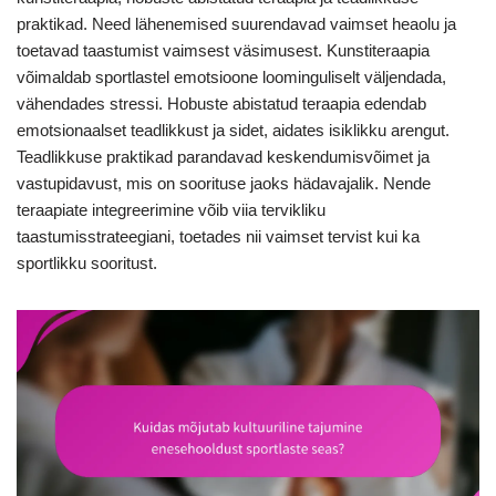
praktikad. Need lähenemised suurendavad vaimset heaolu ja
toetavad taastumist vaimsest väsimusest. Kunstiteraapia
võimaldab sportlastel emotsioone loominguliselt väljendada,
vähendades stressi. Hobuste abistatud teraapia edendab
emotsionaalset teadlikkust ja sidet, aidates isiklikku arengut.
Teadlikkuse praktikad parandavad keskendumisvõimet ja
vastupidavust, mis on soorituse jaoks hädavajalik. Nende
teraapiate integreerimine võib viia tervikliku
taastumisstrateegiani, toetades nii vaimset tervist kui ka
sportlikku sooritust.