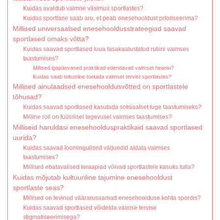
Kuidas avaldub vaimne väsimus sportlastes?
Kuidas sportlane saab aru, et peab enesehooldust prioriseerima?
Millised universaalsed enesehooldusstrateegiad saavad
sportlased omaks võtta?
Kuidas saavad sportlased luua tasakaalustatud rutiini vaimses
taastumises?
Millised igapäevased praktikad edendavad vaimset heaolu?
Kuidas saab toitumine toetada vaimset tervist sportlastes?
Millised ainulaadsed enesehooldusvõtted on sportlastele
tõhusad?
Kuidas saavad sportlased kasutada sotsiaalset tuge taastumiseks?
Milline roll on füüsilisel tegevusel vaimses taastumises?
Milliseid haruldasi enesehoolduspraktikaid saavad sportlased
uurida?
Kuidas saavad loomingulised väljundid aidata vaimses
taastumises?
Millised ebatavalised teraapiad võivad sportlastele kasuks tulla?
Kuidas mõjutab kultuuriline tajumine enesehooldust
sportlaste seas?
Millised on levinud väärarusaamad enesehoolduse kohta spordis?
Kuidas saavad sportlased võidelda vaimse tervise
stigmatiseerimisega?