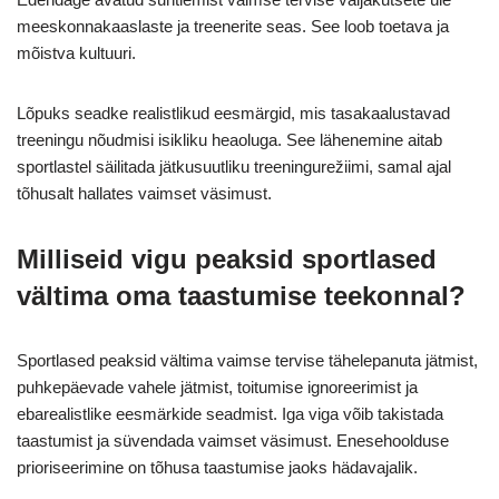
meeskonnakaaslaste ja treenerite seas. See loob toetava ja
mõistva kultuuri.
Lõpuks seadke realistlikud eesmärgid, mis tasakaalustavad
treeningu nõudmisi isikliku heaoluga. See lähenemine aitab
sportlastel säilitada jätkusuutliku treeningurežiimi, samal ajal
tõhusalt hallates vaimset väsimust.
Milliseid vigu peaksid sportlased
vältima oma taastumise teekonnal?
Sportlased peaksid vältima vaimse tervise tähelepanuta jätmist,
puhkepäevade vahele jätmist, toitumise ignoreerimist ja
ebarealistlike eesmärkide seadmist. Iga viga võib takistada
taastumist ja süvendada vaimset väsimust. Enesehoolduse
prioriseerimine on tõhusa taastumise jaoks hädavajalik.