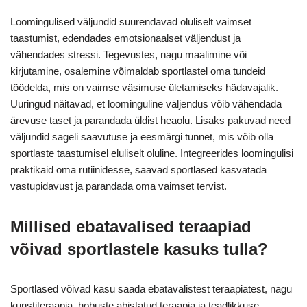
Loomingulised väljundid suurendavad oluliselt vaimset
taastumist, edendades emotsionaalset väljendust ja
vähendades stressi. Tegevustes, nagu maalimine või
kirjutamine, osalemine võimaldab sportlastel oma tundeid
töödelda, mis on vaimse väsimuse ületamiseks hädavajalik.
Uuringud näitavad, et loominguline väljendus võib vähendada
ärevuse taset ja parandada üldist heaolu. Lisaks pakuvad need
väljundid sageli saavutuse ja eesmärgi tunnet, mis võib olla
sportlaste taastumisel eluliselt oluline. Integreerides loomingulisi
praktikaid oma rutiinidesse, saavad sportlased kasvatada
vastupidavust ja parandada oma vaimset tervist.
Millised ebatavalised teraapiad
võivad sportlastele kasuks tulla?
Sportlased võivad kasu saada ebatavalistest teraapiatest, nagu
kunstiteraapia, hobuste abistatud teraapia ja teadlikkuse