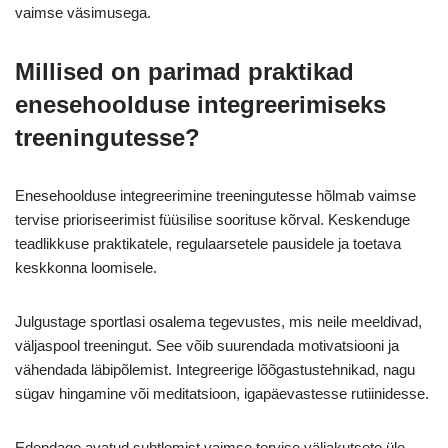
vaimse väsimusega.
Millised on parimad praktikad
enesehoolduse integreerimiseks
treeningutesse?
Enesehoolduse integreerimine treeningutesse hõlmab vaimse
tervise prioriseerimist füüsilise soorituse kõrval. Keskenduge
teadlikkuse praktikatele, regulaarsetele pausidele ja toetava
keskkonna loomisele.
Julgustage sportlasi osalema tegevustes, mis neile meeldivad,
väljaspool treeningut. See võib suurendada motivatsiooni ja
vähendada läbipõlemist. Integreerige lõõgastustehnikad, nagu
sügav hingamine või meditatsioon, igapäevastesse rutiinidesse.
Edendage avatud suhtlemist vaimse tervise väljakutsete üle