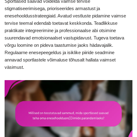
Sportlased saavad võidelda vaimse tervise
stigmatiseerimisega, prioriseerides armastust ja
enesehooldusstrateegiaid. Avatud vestluste pidamine vaimse
tervise teemal edendab toetavat keskkonda. Teadlikkuse
praktikate integreerimine ja professionaalse abi otsimine
suurendavad emotsionaalset vastupidavust. Tugeva toetava
võrgu loomine on pideva taastumise jaoks hädavajalik.
Regulaarne enesepeegeldus ja isiklike piiride seadmine
annavad sportlastele võimaluse tõhusalt hallata vaimset
väsimust.