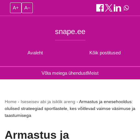
A+
A–
snape.ee
Avaleht
Kõik postitused
Võta meiega ühendust
Meist
Home
-
Iseseisev abi ja isiklik areng
-
Armastus ja enesehooldus:
olulised strateegiad sportlastele, kes võitlevad vaimse väsimuse ja
taastumisega
Armastus ja