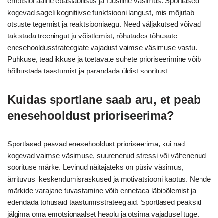
emotsionaalne ebastabiilsus ja füüsiline väsimus. Sportlased
kogevad sageli kognitiivse funktsiooni langust, mis mõjutab
otsuste tegemist ja reaktsiooniaegu. Need väljakutsed võivad
takistada treeningut ja võistlemist, rõhutades tõhusate
enesehooldusstrateegiate vajadust vaimse väsimuse vastu.
Puhkuse, teadlikkuse ja toetavate suhete prioriseerimine võib
hõlbustada taastumist ja parandada üldist sooritust.
Kuidas sportlane saab aru, et peab
enesehooldust prioriseerima?
Sportlased peavad enesehooldust prioriseerima, kui nad
kogevad vaimse väsimuse, suurenenud stressi või vähenenud
soorituse märke. Levinud näitajateks on püsiv väsimus,
ärrituvus, keskendumisraskused ja motivatsiooni kaotus. Nende
märkide varajane tuvastamine võib ennetada läbipõlemist ja
edendada tõhusaid taastumisstrateegiaid. Sportlased peaksid
jälgima oma emotsionaalset heaolu ja otsima vajadusel tuge.