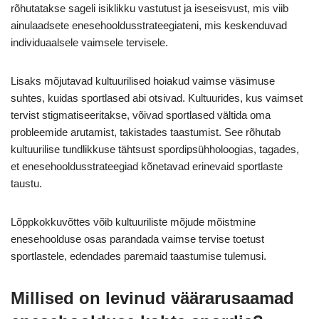
rõhutatakse sageli isiklikku vastutust ja iseseisvust, mis viib
ainulaadsete enesehooldusstrateegiateni, mis keskenduvad
individuaalsele vaimsele tervisele.
Lisaks mõjutavad kultuurilised hoiakud vaimse väsimuse
suhtes, kuidas sportlased abi otsivad. Kultuurides, kus vaimset
tervist stigmatiseeritakse, võivad sportlased vältida oma
probleemide arutamist, takistades taastumist. See rõhutab
kultuurilise tundlikkuse tähtsust spordipsühholoogias, tagades,
et enesehooldusstrateegiad kõnetavad erinevaid sportlaste
taustu.
Lõppkokkuvõttes võib kultuuriliste mõjude mõistmine
enesehoolduse osas parandada vaimse tervise toetust
sportlastele, edendades paremaid taastumise tulemusi.
Millised on levinud väärarusaamad