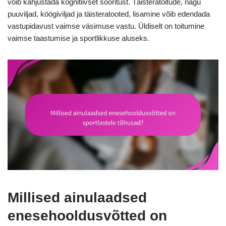
võib kahjustada kognitiivset sooritust. Täisteratoitude, nagu
puuviljad, köögiviljad ja täisteratooted, lisamine võib edendada
vastupidavust vaimse väsimuse vastu. Üldiselt on toitumine
vaimse taastumise ja sportlikkuse aluseks.
Millised ainulaadsed
enesehooldusvõtted on