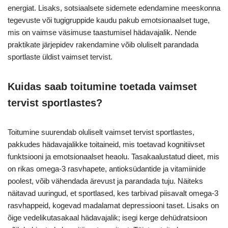
energiat. Lisaks, sotsiaalsete sidemete edendamine meeskonna
tegevuste või tugigruppide kaudu pakub emotsionaalset tuge,
mis on vaimse väsimuse taastumisel hädavajalik. Nende
praktikate järjepidev rakendamine võib oluliselt parandada
sportlaste üldist vaimset tervist.
Kuidas saab toitumine toetada vaimset
tervist sportlastes?
Toitumine suurendab oluliselt vaimset tervist sportlastes,
pakkudes hädavajalikke toitaineid, mis toetavad kognitiivset
funktsiooni ja emotsionaalset heaolu. Tasakaalustatud dieet, mis
on rikas omega-3 rasvhapete, antioksüdantide ja vitamiinide
poolest, võib vähendada ärevust ja parandada tuju. Näiteks
näitavad uuringud, et sportlased, kes tarbivad piisavalt omega-3
rasvhappeid, kogevad madalamat depressiooni taset. Lisaks on
õige vedelikutasakaal hädavajalik; isegi kerge dehüdratsioon