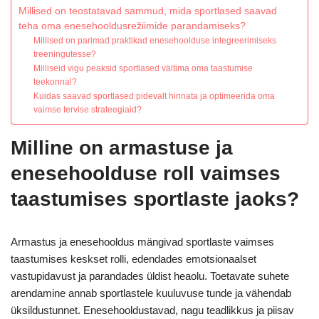
Millised on teostatavad sammud, mida sportlased saavad
teha oma enesehooldusrežiimide parandamiseks?
Millised on parimad praktikad enesehoolduse integreerimiseks
treeningutesse?
Milliseid vigu peaksid sportlased vältima oma taastumise
teekonnal?
Kuidas saavad sportlased pidevalt hinnata ja optimeerida oma
vaimse tervise strateegiaid?
Milline on armastuse ja
enesehoolduse roll vaimses
taastumises sportlaste jaoks?
Armastus ja enesehooldus mängivad sportlaste vaimses
taastumises keskset rolli, edendades emotsionaalset
vastupidavust ja parandades üldist heaolu. Toetavate suhete
arendamine annab sportlastele kuuluvuse tunde ja vähendab
üksildustunnet. Enesehooldustavad, nagu teadlikkus ja piisav