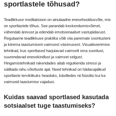
sportlastele tõhusad?
Teadlikkuse meditatsioon on ainulaadne enesehooldusvõte, mis
on sportlastele tõhus. See parandab keskendumisvõimet,
vähendab ärevust ja edendab emotsionaalset vastupidavust.
Regulaarne teadlikkuse praktika võib viia paremate sooritusteni
ja kiirema taastumiseni vaimsest väsimusest. Visualiseerimise
tehnikad, kus sportlased harjutavad vaimselt oma sooritust,
suurendavad enesekindlust ja vaimset selgust.
Hingamistehnikaid rakendades aitab reguleerida stressi ja
säilitada rahu võistluste ajal. Need tehnikad on hädavajalikud
sportlaste terviklikuks heaoluks, käsitledes nii füüsilisi kui ka
vaimseid taastumise vajadusi.
Kuidas saavad sportlased kasutada
sotsiaalset tuge taastumiseks?