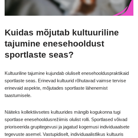
Kuidas mõjutab kultuuriline
tajumine enesehooldust
sportlaste seas?
Kultuuriline tajumine kujundab oluliselt enesehoolduspraktikaid
sportlaste seas. Erinevad kultuurid rõhutavad vaimse tervise
erinevaid aspekte, mõjutades sportlaste lähenemist
taastumisele.
Näiteks kollektiivsetes kultuurides mängib kogukonna tugi
sportlase enesehooldusrežiimis olulist rolli. Sportlased võivad
prioriseerida grupitegevusi ja jagatud kogemusi individuaalsete
tegevuste asemel. Vastupidiselt, individuaalistlikus kultuuris