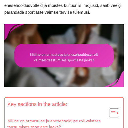
enesehooldusvõtteid ja mõistes kultuurilisi mõjusid, saab veelgi
parandada sportlaste vaimse tervise tulemusi.
Key sections in the article:
Milline on armastuse ja enesehoolduse roll vaimses
taastumises sportlaste jaoks?