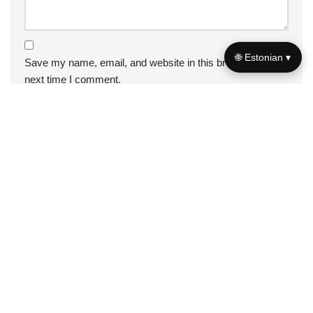
🌐 Estonian ▾
Save my name, email, and website in this browser for the
next time I comment.
Useful links
Meist
|
Võta meiega ühendust
A+
A–
Navigeerimine