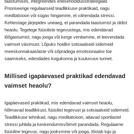
taastumises, integreerides enesehooldusstrateegiaid.
Prioriseerige regulaarseid teadlikkuse praktikaid, nagu
meditatsioon või sügav hingamine, et vähendada stressi.
Kehtestage järjepidev uneaeg, et parandada taastumist ja üldist
heaolu. Tegelege füüsiliste tegevustega, mis edendavad
lõõgastumist, nagu jooga või kerge venitamine, et leevendada
vaimset väsimust. Lõpuks hoidke sotsiaalseid sidemeid
meeskonnakaaslaste või sõpradega emotsionaalse toe
saamiseks, edendades kogukonna ja kuuluvuse tunnet.
Millised igapäevased praktikad edendavad
vaimset heaolu?
Igapäevased praktikad, mis edendavad vaimset heaolu,
hõlmavad teadlikkust, füüsilist tegevust ja sotsiaalseid sidemeid.
Teadlikkuse tehnikad, nagu meditatsioon, aitavad sportlastel
stressi juhtida ja keskendumisvõimet parandada. Regulaarne
füüsiline tegevus, nagu jooksmine või jooga, tõstab tuju ja