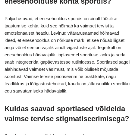
enesehoolduse kohta spordis?
Paljud usuvad, et enesehooldus spordis on ainult füüsilise
taastumise kohta, kuid see hõlmab ka vaimset tervist ja
emotsionaalset heaolu. Levinud väärarusaamad hõlmavad
ideed, et enesehooldus on nõrkuse märk, et see nõuab liigset
aega või et see on vajalik ainult vigastuste ajal. Tegelikult on
enesehooldus hädavajalik tipptasemel soorituse jaoks ja seda
saab integreerida igapäevastesse rutiinidesse. Sportlased sageli
alahindavad vaimset väsimust, mis võib oluliselt mõjutada
sooritust. Vaimse tervise prioriseerimine praktikate, nagu
teadlikkus ja lõõgastustehnikad, kaudu on jätkusuutliku sportliku
edu saavutamiseks hädavajalik.
Kuidas saavad sportlased võidelda
vaimse tervise stigmatiseerimisega?