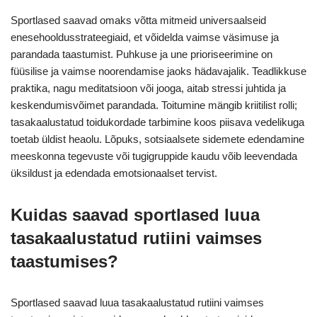
Sportlased saavad omaks võtta mitmeid universaalseid
enesehooldusstrateegiaid, et võidelda vaimse väsimuse ja
parandada taastumist. Puhkuse ja une prioriseerimine on
füüsilise ja vaimse noorendamise jaoks hädavajalik. Teadlikkuse
praktika, nagu meditatsioon või jooga, aitab stressi juhtida ja
keskendumisvõimet parandada. Toitumine mängib kriitilist rolli;
tasakaalustatud toidukordade tarbimine koos piisava vedelikuga
toetab üldist heaolu. Lõpuks, sotsiaalsete sidemete edendamine
meeskonna tegevuste või tugigruppide kaudu võib leevendada
üksildust ja edendada emotsionaalset tervist.
Kuidas saavad sportlased luua
tasakaalustatud rutiini vaimses
taastumises?
Sportlased saavad luua tasakaalustatud rutiini vaimses