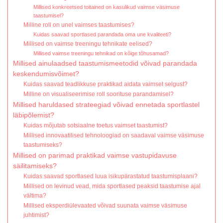
Millised konkreetsed toitained on kasulikud vaimse väsimuse
taastumisel?
Milline roll on unel vaimses taastumises?
Kuidas saavad sportlased parandada oma une kvaliteeti?
Millised on vaimse treeningu tehnikate eelised?
Millised vaimse treeningu tehnikad on kõige tõhusamad?
Millised ainulaadsed taastumismeetodid võivad parandada
keskendumisvõimet?
Kuidas saavad teadlikkuse praktikad aidata vaimset selgust?
Milline on visualiseerimise roll soorituse parandamisel?
Millised haruldased strateegiad võivad ennetada sportlastel
läbipõlemist?
Kuidas mõjutab sotsiaalne toetus vaimset taastumist?
Millised innovaatilised tehnoloogiad on saadaval vaimse väsimuse
taastumiseks?
Millised on parimad praktikad vaimse vastupidavuse
säilitamiseks?
Kuidas saavad sportlased luua isikupärastatud taastumisplaani?
Millised on levinud vead, mida sportlased peaksid taastumise ajal
vältima?
Millised eksperdiülevaated võivad suunata vaimse väsimuse
juhtimist?