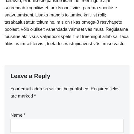
näitavad, et lühikeste pauside lisamine treeningute ajal
suurendab kognitiivset funktsiooni, viies parema soorituse
saavutamiseni. Lisaks mängib toitumine kriitilist rolli;
tasakaalustatud toitumine, mis on rikas omega-3 rasvhapete
poolest, võib oluliselt vähendada vaimset väsimust. Regulaarne
füüsiline aktiivsus väljaspool spetsiifilist treeningut aitab säilitada
üldist vaimset tervist, toetades vastupidavust väsimuse vastu.
Leave a Reply
Your email address will not be published.
Required fields
are marked
*
Name
*