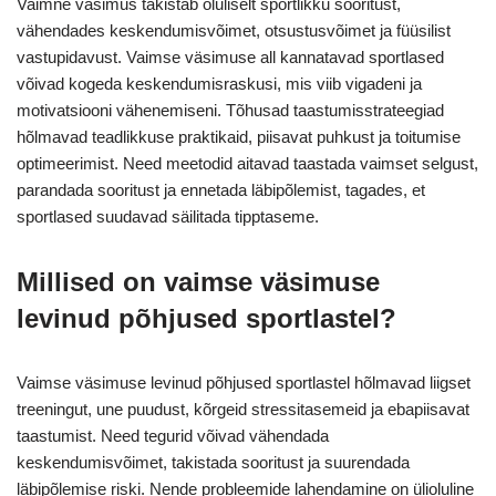
Vaimne väsimus takistab oluliselt sportlikku sooritust,
vähendades keskendumisvõimet, otsustusvõimet ja füüsilist
vastupidavust. Vaimse väsimuse all kannatavad sportlased
võivad kogeda keskendumisraskusi, mis viib vigadeni ja
motivatsiooni vähenemiseni. Tõhusad taastumisstrateegiad
hõlmavad teadlikkuse praktikaid, piisavat puhkust ja toitumise
optimeerimist. Need meetodid aitavad taastada vaimset selgust,
parandada sooritust ja ennetada läbipõlemist, tagades, et
sportlased suudavad säilitada tipptaseme.
Millised on vaimse väsimuse
levinud põhjused sportlastel?
Vaimse väsimuse levinud põhjused sportlastel hõlmavad liigset
treeningut, une puudust, kõrgeid stressitasemeid ja ebapiisavat
taastumist. Need tegurid võivad vähendada
keskendumisvõimet, takistada sooritust ja suurendada
läbipõlemise riski. Nende probleemide lahendamine on ülioluline