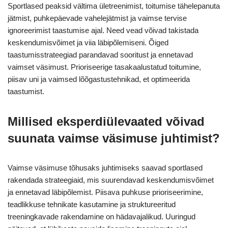
Sportlased peaksid vältima ületreenimist, toitumise tähelepanuta
jätmist, puhkepäevade vahelejätmist ja vaimse tervise
ignoreerimist taastumise ajal. Need vead võivad takistada
keskendumisvõimet ja viia läbipõlemiseni. Õiged
taastumisstrateegiad parandavad sooritust ja ennetavad
vaimset väsimust. Prioriseerige tasakaalustatud toitumine,
piisav uni ja vaimsed lõõgastustehnikad, et optimeerida
taastumist.
Millised eksperdiülevaated võivad
suunata vaimse väsimuse juhtimist?
Vaimse väsimuse tõhusaks juhtimiseks saavad sportlased
rakendada strateegiaid, mis suurendavad keskendumisvõimet
ja ennetavad läbipõlemist. Piisava puhkuse prioriseerimine,
teadlikkuse tehnikate kasutamine ja struktureeritud
treeningkavade rakendamine on hädavajalikud. Uuringud