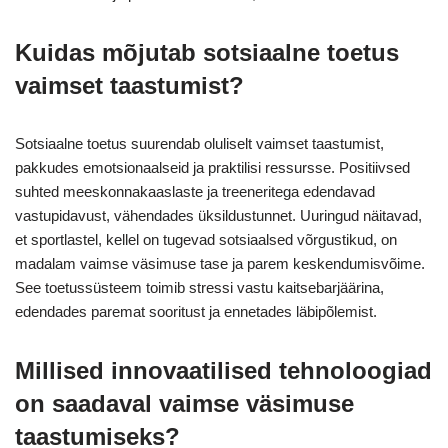
Kuidas mõjutab sotsiaalne toetus
vaimset taastumist?
Sotsiaalne toetus suurendab oluliselt vaimset taastumist,
pakkudes emotsionaalseid ja praktilisi ressursse. Positiivsed
suhted meeskonnakaaslaste ja treeneritega edendavad
vastupidavust, vähendades üksildustunnet. Uuringud näitavad,
et sportlastel, kellel on tugevad sotsiaalsed võrgustikud, on
madalam vaimse väsimuse tase ja parem keskendumisvõime.
See toetussüsteem toimib stressi vastu kaitsebarjäärina,
edendades paremat sooritust ja ennetades läbipõlemist.
Millised innovaatilised tehnoloogiad
on saadaval vaimse väsimuse
taastumiseks?