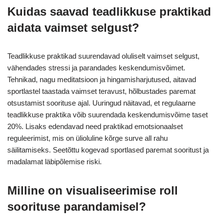
Kuidas saavad teadlikkuse praktikad
aidata vaimset selgust?
Teadlikkuse praktikad suurendavad oluliselt vaimset selgust,
vähendades stressi ja parandades keskendumisvõimet.
Tehnikad, nagu meditatsioon ja hingamisharjutused, aitavad
sportlastel taastada vaimset teravust, hõlbustades paremat
otsustamist soorituse ajal. Uuringud näitavad, et regulaarne
teadlikkuse praktika võib suurendada keskendumisvõime taset
20%. Lisaks edendavad need praktikad emotsionaalset
reguleerimist, mis on ülioluline kõrge surve all rahu
säilitamiseks. Seetõttu kogevad sportlased paremat sooritust ja
madalamat läbipõlemise riski.
Milline on visualiseerimise roll
soorituse parandamisel?