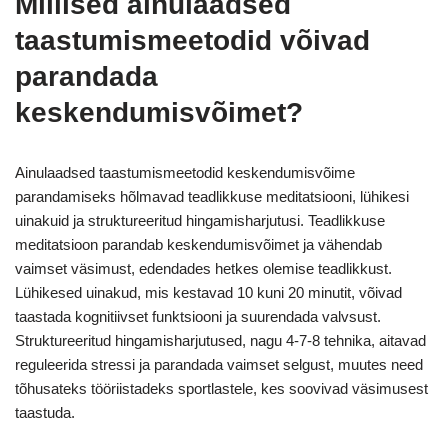
Millised ainulaadsed
taastumismeetodid võivad
parandada
keskendumisvõimet?
Ainulaadsed taastumismeetodid keskendumisvõime
parandamiseks hõlmavad teadlikkuse meditatsiooni, lühikesi
uinakuid ja struktureeritud hingamisharjutusi. Teadlikkuse
meditatsioon parandab keskendumisvõimet ja vähendab
vaimset väsimust, edendades hetkes olemise teadlikkust.
Lühikesed uinakud, mis kestavad 10 kuni 20 minutit, võivad
taastada kognitiivset funktsiooni ja suurendada valvsust.
Struktureeritud hingamisharjutused, nagu 4-7-8 tehnika, aitavad
reguleerida stressi ja parandada vaimset selgust, muutes need
tõhusateks tööriistadeks sportlastele, kes soovivad väsimusest
taastuda.