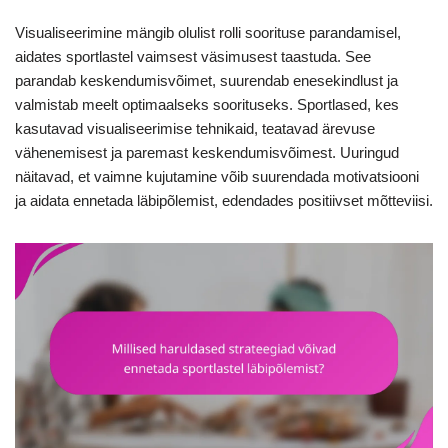
Visualiseerimine mängib olulist rolli soorituse parandamisel,
aidates sportlastel vaimsest väsimusest taastuda. See
parandab keskendumisvõimet, suurendab enesekindlust ja
valmistab meelt optimaalseks soorituseks. Sportlased, kes
kasutavad visualiseerimise tehnikaid, teatavad ärevuse
vähenemisest ja paremast keskendumisvõimest. Uuringud
näitavad, et vaimne kujutamine võib suurendada motivatsiooni
ja aidata ennetada läbipõlemist, edendades positiivset mõtteviisi.