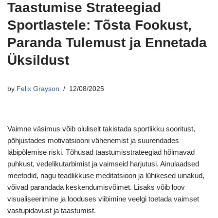
Taastumise Strateegiad
Sportlastele: Tõsta Fookust,
Paranda Tulemust ja Ennetada
Üksildust
by
Felix Grayson
12/08/2025
Vaimne väsimus võib oluliselt takistada sportlikku sooritust,
põhjustades motivatsiooni vähenemist ja suurendades
läbipõlemise riski. Tõhusad taastumisstrateegiad hõlmavad
puhkust, vedelikutarbimist ja vaimseid harjutusi. Ainulaadsed
meetodid, nagu teadlikkuse meditatsioon ja lühikesed uinakud,
võivad parandada keskendumisvõimet. Lisaks võib loov
visualiseerimine ja looduses viibimine veelgi toetada vaimset
vastupidavust ja taastumist.