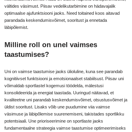
vältides väsimust. Piisav vedelikutarbimine on hädavajalik
optimaalse ajufunktsiooni jaoks. Need toitained koos aitavad
parandada keskendumisvõimet, sooritust ja ennetada
läbipõlemist.
Milline roll on unel vaimses
taastumises?
Uni on vaimse taastumise jaoks ülioluline, kuna see parandab
kognitiivset funktsiooni ja emotsionaalset stabiilsust. Piisav uni
võimaldab sportlastel kogemusi töödelda, mälestusi
konsolideerida ja energiat taastada. Uuringud näitavad, et
kvaliteetne uni parandab keskendumisvõimet, otsustusvõimet ja
üldist sooritust. Lisaks võib une puudumine viia vaimse
väsimuse ja läbipõlemise suurenemiseni, takistades sportlikku
potentsiaali. Une prioriseerimine on sportlaste jaoks
fundamentaalne strateegia vaimse taastumise optimeerimiseks