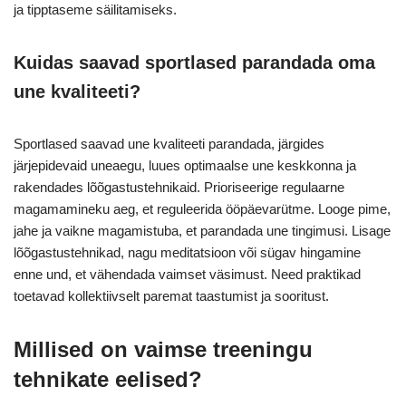
ja tipptaseme säilitamiseks.
Kuidas saavad sportlased parandada oma
une kvaliteeti?
Sportlased saavad une kvaliteeti parandada, järgides
järjepidevaid uneaegu, luues optimaalse une keskkonna ja
rakendades lõõgastustehnikaid. Prioriseerige regulaarne
magamamineku aeg, et reguleerida ööpäevarütme. Looge pime,
jahe ja vaikne magamistuba, et parandada une tingimusi. Lisage
lõõgastustehnikad, nagu meditatsioon või sügav hingamine
enne und, et vähendada vaimset väsimust. Need praktikad
toetavad kollektiivselt paremat taastumist ja sooritust.
Millised on vaimse treeningu
tehnikate eelised?