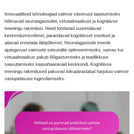
Innovaatilised tehnoloogiad vaimse väsimuse taastumiseks
hõlmavad neurotagasisidet, virtuaalreaalsust ja kognitiivse
treeningu rakendusi. Need tööriistad suurendavad
keskendumisvõimet, parandavad kognitiivset sooritust ja
aitavad ennetada läbipõlemist. Neurotagasiside treenib
ajutegevust vaimsete seisundite optimeerimiseks, samas kui
virtuaalreaalsus pakub lõõgastumiseks ja teadlikkuse
saavutamiseks kaasahaaravaid keskkondi. Kognitiivse
treeningu rakendused pakuvad isikupärastatud harjutusi vaimse
vastupidavuse tugevdamiseks.