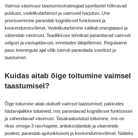
Vaimse väsimuse taastumisstrateegiad sportlastel hõlmavad
puhkust, vedelikutarbimist ja vaimseid harjutusi. Une
prioriseerimine parandab kognitiivset funktsiooni ja
keskendumisvõimet. Vedelikutarbimine säilitab energiatase ja
vähendab väsimust. Teadlikkuse tehnikad parandavad vaimset
selgust ja vastupidavust, ennetades läbipõlemist. Regulaarne
paus treeningute ajal võib samuti parandada sooritust ja
taastumist.
Kuidas aitab õige toitumine vaimsel
taastumisel?
Õige toitumine aitab oluliselt vaimsel taastumisel, pakkudes
hädavajalikke toitaineid, mis parandavad kognitiivset funktsiooni
ja vähendavad väsimust. Tasakaalustatud toitumine, mis on
rikas omega-3 rasvhapete, antioksüdantide ja vitamiinide
poolest, parandab ajufunktsiooni ja keskendumisvõimet. Näiteks