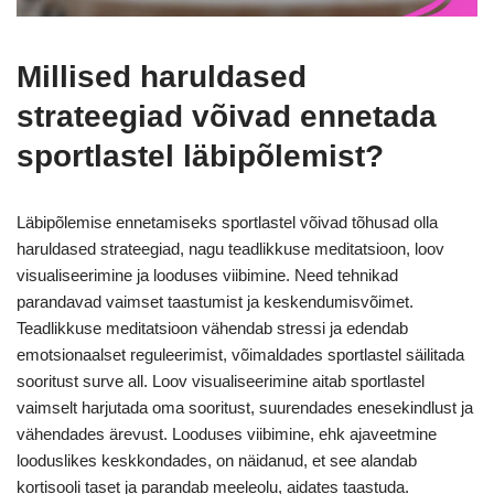
Millised haruldased
strateegiad võivad ennetada
sportlastel läbipõlemist?
Läbipõlemise ennetamiseks sportlastel võivad tõhusad olla
haruldased strateegiad, nagu teadlikkuse meditatsioon, loov
visualiseerimine ja looduses viibimine. Need tehnikad
parandavad vaimset taastumist ja keskendumisvõimet.
Teadlikkuse meditatsioon vähendab stressi ja edendab
emotsionaalset reguleerimist, võimaldades sportlastel säilitada
sooritust surve all. Loov visualiseerimine aitab sportlastel
vaimselt harjutada oma sooritust, suurendades enesekindlust ja
vähendades ärevust. Looduses viibimine, ehk ajaveetmine
looduslikes keskkondades, on näidanud, et see alandab
kortisooli taset ja parandab meeleolu, aidates taastuda.