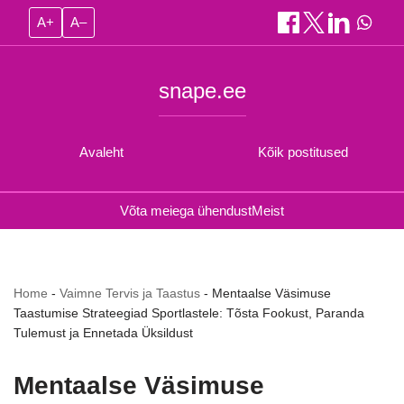
A+
A–
snape.ee
Avaleht
Kõik postitused
Võta meiega ühendust
Meist
Home
-
Vaimne Tervis ja Taastus
-
Mentaalse Väsimuse
Taastumise Strateegiad Sportlastele: Tõsta Fookust, Paranda
Tulemust ja Ennetada Üksildust
Mentaalse Väsimuse