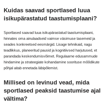
Kuidas saavad sportlased luua
isikupärastatud taastumisplaani?
Sportlased saavad luua isikupärastatud taastumisplaani,
hinnates oma ainulaadseid vaimse väsimuse tasemeid ja
seades konkreetsed eesmärgid. Lisage tehnikaid, nagu
teadlikkus, planeeritud pausid ja kognitiivsed harjutused, et
parandada keskendumisvõimet. Regulaarne edusammude
hindamine ja strateegiate kohandamine soorituse mõõdikute
põhjal aitab ennetada läbipõlemist.
Millised on levinud vead, mida
sportlased peaksid taastumise ajal
vältima?