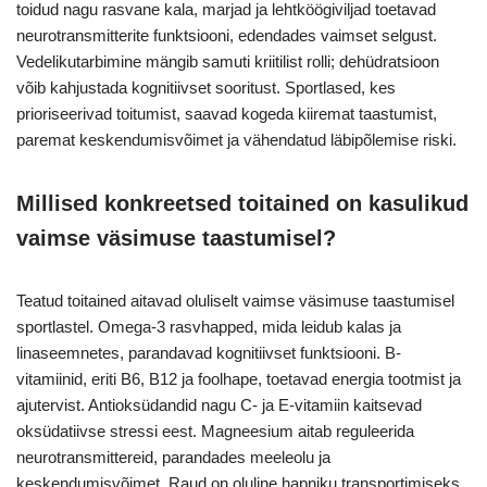
toidud nagu rasvane kala, marjad ja lehtköögiviljad toetavad
neurotransmitterite funktsiooni, edendades vaimset selgust.
Vedelikutarbimine mängib samuti kriitilist rolli; dehüdratsioon
võib kahjustada kognitiivset sooritust. Sportlased, kes
prioriseerivad toitumist, saavad kogeda kiiremat taastumist,
paremat keskendumisvõimet ja vähendatud läbipõlemise riski.
Millised konkreetsed toitained on kasulikud
vaimse väsimuse taastumisel?
Teatud toitained aitavad oluliselt vaimse väsimuse taastumisel
sportlastel. Omega-3 rasvhapped, mida leidub kalas ja
linaseemnetes, parandavad kognitiivset funktsiooni. B-
vitamiinid, eriti B6, B12 ja foolhape, toetavad energia tootmist ja
ajutervist. Antioksüdandid nagu C- ja E-vitamiin kaitsevad
oksüdatiivse stressi eest. Magneesium aitab reguleerida
neurotransmittereid, parandades meeleolu ja
keskendumisvõimet. Raud on oluline hapniku transportimiseks,