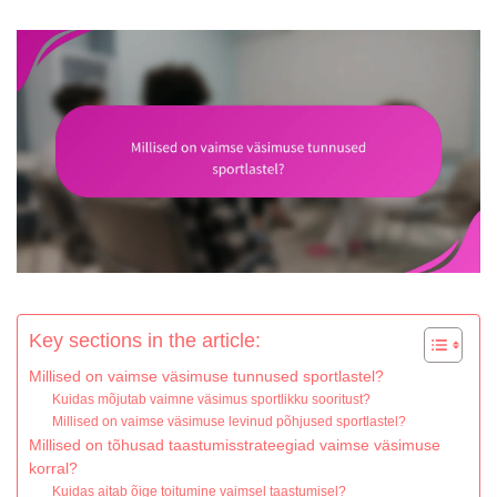
Key sections in the article:
Millised on vaimse väsimuse tunnused sportlastel?
Kuidas mõjutab vaimne väsimus sportlikku sooritust?
Millised on vaimse väsimuse levinud põhjused sportlastel?
Millised on tõhusad taastumisstrateegiad vaimse väsimuse
korral?
Kuidas aitab õige toitumine vaimsel taastumisel?