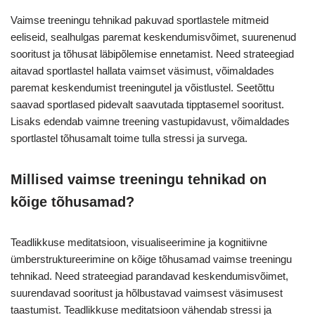
Vaimse treeningu tehnikad pakuvad sportlastele mitmeid
eeliseid, sealhulgas paremat keskendumisvõimet, suurenenud
sooritust ja tõhusat läbipõlemise ennetamist. Need strateegiad
aitavad sportlastel hallata vaimset väsimust, võimaldades
paremat keskendumist treeningutel ja võistlustel. Seetõttu
saavad sportlased pidevalt saavutada tipptasemel sooritust.
Lisaks edendab vaimne treening vastupidavust, võimaldades
sportlastel tõhusamalt toime tulla stressi ja survega.
Millised vaimse treeningu tehnikad on
kõige tõhusamad?
Teadlikkuse meditatsioon, visualiseerimine ja kognitiivne
ümberstruktureerimine on kõige tõhusamad vaimse treeningu
tehnikad. Need strateegiad parandavad keskendumisvõimet,
suurendavad sooritust ja hõlbustavad vaimsest väsimusest
taastumist. Teadlikkuse meditatsioon vähendab stressi ja