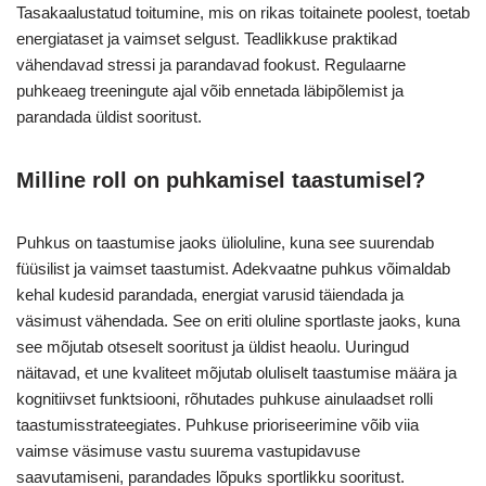
Tasakaalustatud toitumine, mis on rikas toitainete poolest, toetab
energiataset ja vaimset selgust. Teadlikkuse praktikad
vähendavad stressi ja parandavad fookust. Regulaarne
puhkeaeg treeningute ajal võib ennetada läbipõlemist ja
parandada üldist sooritust.
Milline roll on puhkamisel taastumisel?
Puhkus on taastumise jaoks ülioluline, kuna see suurendab
füüsilist ja vaimset taastumist. Adekvaatne puhkus võimaldab
kehal kudesid parandada, energiat varusid täiendada ja
väsimust vähendada. See on eriti oluline sportlaste jaoks, kuna
see mõjutab otseselt sooritust ja üldist heaolu. Uuringud
näitavad, et une kvaliteet mõjutab oluliselt taastumise määra ja
kognitiivset funktsiooni, rõhutades puhkuse ainulaadset rolli
taastumisstrateegiates. Puhkuse prioriseerimine võib viia
vaimse väsimuse vastu suurema vastupidavuse
saavutamiseni, parandades lõpuks sportlikku sooritust.