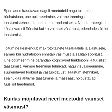
Sportlased kasutavad sageli meetodeid nagu toitumine,
hüdratsioon, une optimeerimine, vaimne treening ja
taastumistehnikad soorituse parandamiseks. Need strateegiad
käsitlevad nii füüsilist kui ka vaimset väsimust, edendades üldist
taastumist.
Toitumine keskendub makrotoitainete tasakaalule ja ajastusele,
samas kui hüdratsioon ennetab väsimust ja säilitab sooritust.
Une optimeerimine parandab kognitiivset funktsiooni ja füüsilist
taastumist. Vaimse treeningu tehnikad, nagu visualiseerimine,
suurendavad fookust ja vastupidavust. Taastumistehnikad,
sealhulgas aktiivne taastumine ja massaaž, hõlbustavad
füüsilist taastumist.
Kuidas mõjutavad need meetodid vaimset
väsimust?