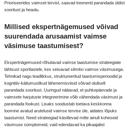
Prioriseerides vaimset tervist, saavad treenerid parandada üldist
sooritust ja heaolu.
Millised ekspertnägemused võivad
suurendada arusaamist vaimse
väsimuse taastumisest?
Ekspertnägemused rõhutavad vaimse taastumise strateegiate
tähtsust sportlastele, kes seisavad silmitsi vaimse väsimusega.
Tehnikad nagu teadlikkus, struktureeritud taastumisperioodid ja
kognitiiv-käitumuslikud lähenemisviisid võivad oluliselt
parandada sooritust. Uuringud näitavad, et puhkepäevade ja
vaimsete harjutuste integreerimine võib vähendada väsimust ja
parandada fookust. Lisaks soodustab toetava keskkonna
loomine avatud arutelusid vaimse tervise üle, aidates lõpuks
taastumist. Need strateegiad käsitlevad mitte ainult koheseid
väsimuse sümptomeid, vaid edendavad ka pikaajalist