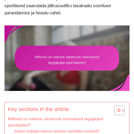
sportlased saavutada jätkusuutliku tasakaalu soorituse
parandamise ja heaolu vahel.
Key sections in the article:
Millised on vaimse väsimuse moraalsed tagajärjed
sportlastes?
Kuidas mõjutab vaimne väsimus sportlikku sooritust?