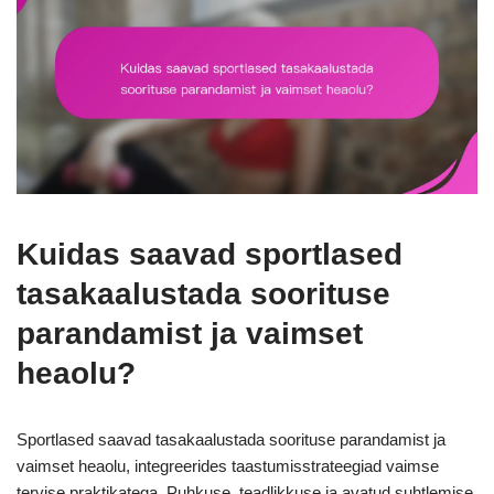
Kuidas saavad sportlased
tasakaalustada soorituse
parandamist ja vaimset
heaolu?
Sportlased saavad tasakaalustada soorituse parandamist ja
vaimset heaolu, integreerides taastumisstrateegiad vaimse
tervise praktikatega. Puhkuse, teadlikkuse ja avatud suhtlemise