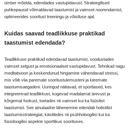
ümber mõelda, edendades vastupidavust. Strateegilised
puhkepausid võimaldavad taastumist ja vaimset noorendamist,
optimeerides sooritust treeningu ja võistluse ajal.
Kuidas saavad teadlikkuse praktikad
taastumist edendada?
Teadlikkuse praktikad edendavad taastumist, soodustades
vaimset selgust ja emotsionaalset vastupidavust. Tehnikad nagu
meditatsioon ja keskendunud hingamine vähendavad stressi,
mis võib viia paremate sooritustulemusteni ja kiiremate
taastumisaegadeni. Uuringud näitavad, et sportlased, kes
integreerivad teadlikkust, kogevad madalamat ärevust ja
kõrgemat fookust, toetades nii vaimset kui ka füüsilist
taastumist. See ainulaadne lähenemine edendab holistilist
taastumisstrateegiat, käsitledes nii psühholoogilisi kui ka
füsioloogilisi aspekte sportlikus soorituses.