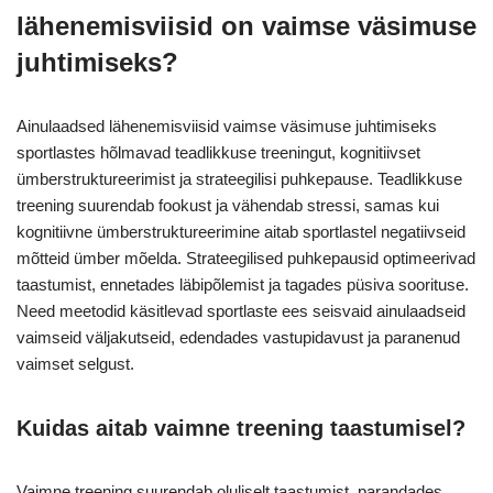
lähenemisviisid on vaimse väsimuse
juhtimiseks?
Ainulaadsed lähenemisviisid vaimse väsimuse juhtimiseks
sportlastes hõlmavad teadlikkuse treeningut, kognitiivset
ümberstruktureerimist ja strateegilisi puhkepause. Teadlikkuse
treening suurendab fookust ja vähendab stressi, samas kui
kognitiivne ümberstruktureerimine aitab sportlastel negatiivseid
mõtteid ümber mõelda. Strateegilised puhkepausid optimeerivad
taastumist, ennetades läbipõlemist ja tagades püsiva soorituse.
Need meetodid käsitlevad sportlaste ees seisvaid ainulaadseid
vaimseid väljakutseid, edendades vastupidavust ja paranenud
vaimset selgust.
Kuidas aitab vaimne treening taastumisel?
Vaimne treening suurendab oluliselt taastumist, parandades