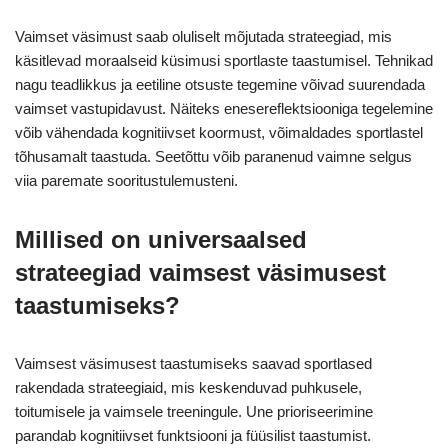
Vaimset väsimust saab oluliselt mõjutada strateegiad, mis
käsitlevad moraalseid küsimusi sportlaste taastumisel. Tehnikad
nagu teadlikkus ja eetiline otsuste tegemine võivad suurendada
vaimset vastupidavust. Näiteks enesereflektsiooniga tegelemine
võib vähendada kognitiivset koormust, võimaldades sportlastel
tõhusamalt taastuda. Seetõttu võib paranenud vaimne selgus
viia paremate sooritustulemusteni.
Millised on universaalsed
strateegiad vaimsest väsimusest
taastumiseks?
Vaimsest väsimusest taastumiseks saavad sportlased
rakendada strateegiaid, mis keskenduvad puhkusele,
toitumisele ja vaimsele treeningule. Une prioriseerimine
parandab kognitiivset funktsiooni ja füüsilist taastumist.