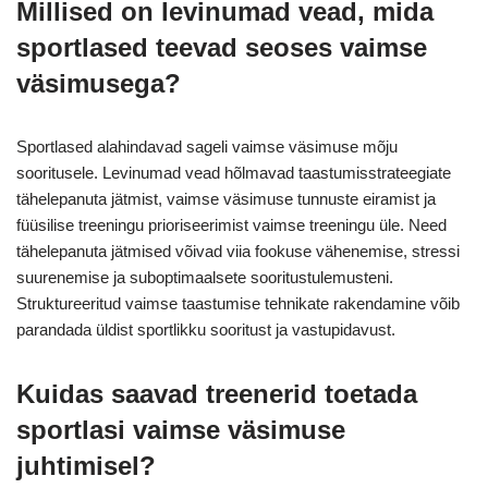
Millised on levinumad vead, mida
sportlased teevad seoses vaimse
väsimusega?
Sportlased alahindavad sageli vaimse väsimuse mõju
sooritusele. Levinumad vead hõlmavad taastumisstrateegiate
tähelepanuta jätmist, vaimse väsimuse tunnuste eiramist ja
füüsilise treeningu prioriseerimist vaimse treeningu üle. Need
tähelepanuta jätmised võivad viia fookuse vähenemise, stressi
suurenemise ja suboptimaalsete sooritustulemusteni.
Struktureeritud vaimse taastumise tehnikate rakendamine võib
parandada üldist sportlikku sooritust ja vastupidavust.
Kuidas saavad treenerid toetada
sportlasi vaimse väsimuse
juhtimisel?