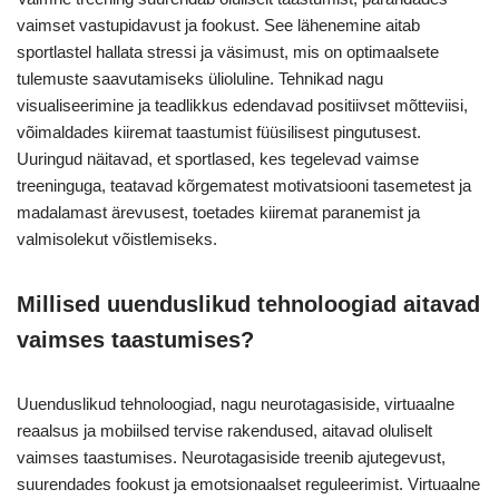
vaimset vastupidavust ja fookust. See lähenemine aitab
sportlastel hallata stressi ja väsimust, mis on optimaalsete
tulemuste saavutamiseks ülioluline. Tehnikad nagu
visualiseerimine ja teadlikkus edendavad positiivset mõtteviisi,
võimaldades kiiremat taastumist füüsilisest pingutusest.
Uuringud näitavad, et sportlased, kes tegelevad vaimse
treeninguga, teatavad kõrgematest motivatsiooni tasemetest ja
madalamast ärevusest, toetades kiiremat paranemist ja
valmisolekut võistlemiseks.
Millised uuenduslikud tehnoloogiad aitavad
vaimses taastumises?
Uuenduslikud tehnoloogiad, nagu neurotagasiside, virtuaalne
reaalsus ja mobiilsed tervise rakendused, aitavad oluliselt
vaimses taastumises. Neurotagasiside treenib ajutegevust,
suurendades fookust ja emotsionaalset reguleerimist. Virtuaalne