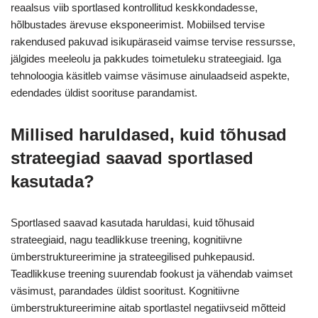
reaalsus viib sportlased kontrollitud keskkondadesse,
hõlbustades ärevuse eksponeerimist. Mobiilsed tervise
rakendused pakuvad isikupäraseid vaimse tervise ressursse,
jälgides meeleolu ja pakkudes toimetuleku strateegiaid. Iga
tehnoloogia käsitleb vaimse väsimuse ainulaadseid aspekte,
edendades üldist soorituse parandamist.
Millised haruldased, kuid tõhusad
strateegiad saavad sportlased
kasutada?
Sportlased saavad kasutada haruldasi, kuid tõhusaid
strateegiaid, nagu teadlikkuse treening, kognitiivne
ümberstruktureerimine ja strateegilised puhkepausid.
Teadlikkuse treening suurendab fookust ja vähendab vaimset
väsimust, parandades üldist sooritust. Kognitiivne
ümberstruktureerimine aitab sportlastel negatiivseid mõtteid