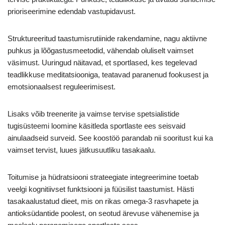
prioriseerimine edendab vastupidavust.
Struktureeritud taastumisrutiinide rakendamine, nagu aktiivne
puhkus ja lõõgastusmeetodid, vähendab oluliselt vaimset
väsimust. Uuringud näitavad, et sportlased, kes tegelevad
teadlikkuse meditatsiooniga, teatavad paranenud fookusest ja
emotsionaalsest reguleerimisest.
Lisaks võib treenerite ja vaimse tervise spetsialistide
tugisüsteemi loomine käsitleda sportlaste ees seisvaid
ainulaadseid surveid. See koostöö parandab nii sooritust kui ka
vaimset tervist, luues jätkusuutliku tasakaalu.
Toitumise ja hüdratsiooni strateegiate integreerimine toetab
veelgi kognitiivset funktsiooni ja füüsilist taastumist. Hästi
tasakaalustatud dieet, mis on rikas omega-3 rasvhapete ja
antioksüdantide poolest, on seotud ärevuse vähenemise ja