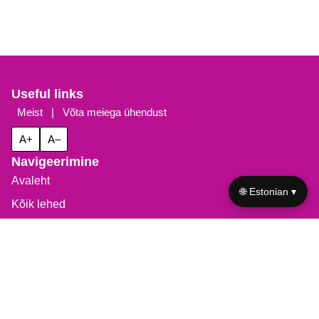
Useful links
Meist
|
Võta meiega ühendust
A+
A–
Navigeerimine
Avaleht
🌐 Estonian ▾
Kõik lehed
Küpsiste poliitika
Privaatsuspoliitika
Tingimused of use
Jaga