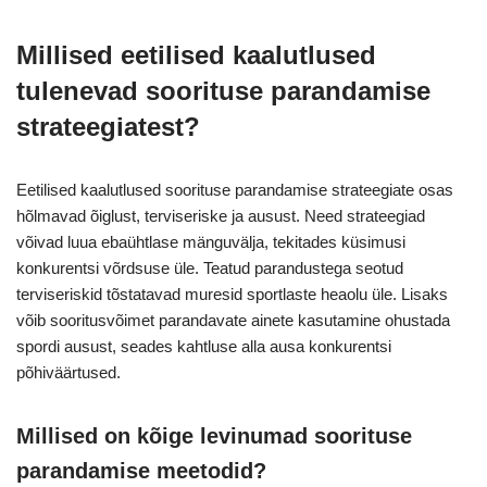
Millised eetilised kaalutlused
tulenevad soorituse parandamise
strateegiatest?
Eetilised kaalutlused soorituse parandamise strateegiate osas
hõlmavad õiglust, terviseriske ja ausust. Need strateegiad
võivad luua ebaühtlase mänguvälja, tekitades küsimusi
konkurentsi võrdsuse üle. Teatud parandustega seotud
terviseriskid tõstatavad muresid sportlaste heaolu üle. Lisaks
võib sooritusvõimet parandavate ainete kasutamine ohustada
spordi ausust, seades kahtluse alla ausa konkurentsi
põhiväärtused.
Millised on kõige levinumad soorituse
parandamise meetodid?