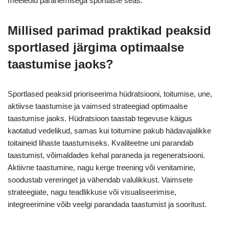
meeleolu paranemisega sportlaste seas.
Millised parimad praktikad peaksid
sportlased järgima optimaalse
taastumise jaoks?
Sportlased peaksid prioriseerima hüdratsiooni, toitumise, une,
aktiivse taastumise ja vaimsed strateegiad optimaalse
taastumise jaoks. Hüdratsioon taastab tegevuse käigus
kaotatud vedelikud, samas kui toitumine pakub hädavajalikke
toitaineid lihaste taastumiseks. Kvaliteetne uni parandab
taastumist, võimaldades kehal paraneda ja regeneratsiooni.
Aktiivne taastumine, nagu kerge treening või venitamine,
soodustab vereringet ja vähendab valulikkust. Vaimsete
strateegiate, nagu teadlikkuse või visualiseerimise,
integreerimine võib veelgi parandada taastumist ja sooritust.