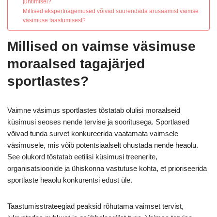
juhtimisel?
Millised ekspertnägemused võivad suurendada arusaamist vaimse
väsimuse taastumisest?
Millised on vaimse väsimuse
moraalsed tagajärjed
sportlastes?
Vaimne väsimus sportlastes tõstatab olulisi moraalseid
küsimusi seoses nende tervise ja sooritusega. Sportlased
võivad tunda survet konkureerida vaatamata vaimsele
väsimusele, mis võib potentsiaalselt ohustada nende heaolu.
See olukord tõstatab eetilisi küsimusi treenerite,
organisatsioonide ja ühiskonna vastutuse kohta, et prioriseerida
sportlaste heaolu konkurentsi edust üle.
Taastumisstrateegiad peaksid rõhutama vaimset tervist,