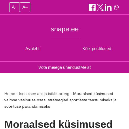
A+
A–
snape.ee
Avaleht
Kõik postitused
Võta meiega ühendust
Meist
Home
-
Iseseisev abi ja isiklik areng
-
Moraalsed küsimused
vaimse väsimuse osas: strateegiad sportlaste taastumiseks ja
soorituse parandamiseks
Moraalsed küsimused