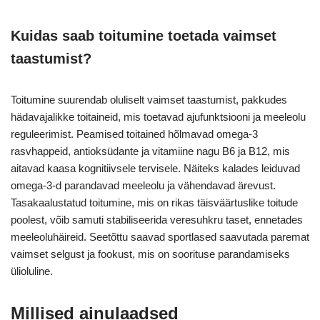
Kuidas saab toitumine toetada vaimset
taastumist?
Toitumine suurendab oluliselt vaimset taastumist, pakkudes
hädavajalikke toitaineid, mis toetavad ajufunktsiooni ja meeleolu
reguleerimist. Peamised toitained hõlmavad omega-3
rasvhappeid, antioksüdante ja vitamiine nagu B6 ja B12, mis
aitavad kaasa kognitiivsele tervisele. Näiteks kalades leiduvad
omega-3-d parandavad meeleolu ja vähendavad ärevust.
Tasakaalustatud toitumine, mis on rikas täisväärtuslike toitude
poolest, võib samuti stabiliseerida veresuhkru taset, ennetades
meeleoluhäireid. Seetõttu saavad sportlased saavutada paremat
vaimset selgust ja fookust, mis on soorituse parandamiseks
ülioluline.
Millised ainulaadsed