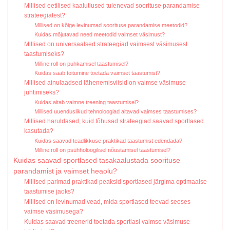
Millised eetilised kaalutlused tulenevad soorituse parandamise
strateegiatest?
Millised on kõige levinumad soorituse parandamise meetodid?
Kuidas mõjutavad need meetodid vaimset väsimust?
Millised on universaalsed strateegiad vaimsest väsimusest
taastumiseks?
Milline roll on puhkamisel taastumisel?
Kuidas saab toitumine toetada vaimset taastumist?
Millised ainulaadsed lähenemisviisid on vaimse väsimuse
juhtimiseks?
Kuidas aitab vaimne treening taastumisel?
Millised uuenduslikud tehnoloogiad aitavad vaimses taastumises?
Millised haruldased, kuid tõhusad strateegiad saavad sportlased
kasutada?
Kuidas saavad teadlikkuse praktikad taastumist edendada?
Milline roll on psühholoogilisel nõustamisel taastumisel?
Kuidas saavad sportlased tasakaalustada soorituse
parandamist ja vaimset heaolu?
Millised parimad praktikad peaksid sportlased järgima optimaalse
taastumise jaoks?
Millised on levinumad vead, mida sportlased teevad seoses
vaimse väsimusega?
Kuidas saavad treenerid toetada sportlasi vaimse väsimuse