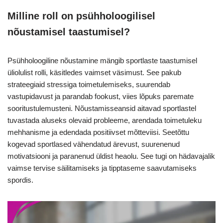
Milline roll on psühholoogilisel
nõustamisel taastumisel?
Psühholoogiline nõustamine mängib sportlaste taastumisel
üliolulist rolli, käsitledes vaimset väsimust. See pakub
strateegiaid stressiga toimetulemiseks, suurendab
vastupidavust ja parandab fookust, viies lõpuks paremate
sooritustulemusteni. Nõustamisseansid aitavad sportlastel
tuvastada aluseks olevaid probleeme, arendada toimetuleku
mehhanisme ja edendada positiivset mõtteviisi. Seetõttu
kogevad sportlased vähendatud ärevust, suurenenud
motivatsiooni ja paranenud üldist heaolu. See tugi on hädavajalik
vaimse tervise säilitamiseks ja tipptaseme saavutamiseks
spordis.