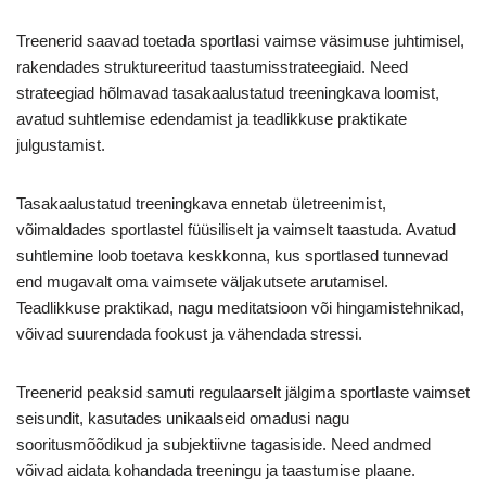
Treenerid saavad toetada sportlasi vaimse väsimuse juhtimisel,
rakendades struktureeritud taastumisstrateegiaid. Need
strateegiad hõlmavad tasakaalustatud treeningkava loomist,
avatud suhtlemise edendamist ja teadlikkuse praktikate
julgustamist.
Tasakaalustatud treeningkava ennetab ületreenimist,
võimaldades sportlastel füüsiliselt ja vaimselt taastuda. Avatud
suhtlemine loob toetava keskkonna, kus sportlased tunnevad
end mugavalt oma vaimsete väljakutsete arutamisel.
Teadlikkuse praktikad, nagu meditatsioon või hingamistehnikad,
võivad suurendada fookust ja vähendada stressi.
Treenerid peaksid samuti regulaarselt jälgima sportlaste vaimset
seisundit, kasutades unikaalseid omadusi nagu
sooritusmõõdikud ja subjektiivne tagasiside. Need andmed
võivad aidata kohandada treeningu ja taastumise plaane.