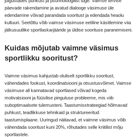
julgustades puhkust ja psühholoogilist tuge. Vaimse tervise
päevade rakendamine ja avatud dialooge väsimuse üle
edendamine võivad parandada sooritust ja edendada heaolu
kultuuri. Seetõttu võib vaimse väsimuse eetiline käsitlemine viia
jätkusuutlike sportlaskarjääride ja üldise soorituse paranemiseni.
Kuidas mõjutab vaimne väsimus
sportlikku sooritust?
Vaimne väsimus kahjustab oluliselt sportlikku sooritust,
vähendades fookust, koordinatsiooni ja otsustusvõimet. Vaimse
väsimuse all kannatavad sportlased võivad kogeda
motivatsiooni ja füüsilise pingutuse probleeme, mis viib
suboptimaalsete tulemusteni. Taastumisstrateegiad hõlmavad
puhkust, teadlikkuse tehnikaid ja struktureeritud
taastumisplaane. Uuringud näitavad, et vaimne väsimus võib
vähendada sooritust kuni 20%, rõhutades selle kriitilist mõju
sportlastele.