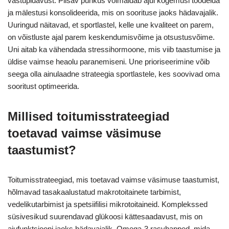
vastupidavust. Piisav puhkus võimaldab ajul kogemusi töödelda
ja mälestusi konsolideerida, mis on soorituse jaoks hädavajalik.
Uuringud näitavad, et sportlastel, kelle une kvaliteet on parem,
on võistluste ajal parem keskendumisvõime ja otsustusvõime.
Uni aitab ka vähendada stressihormoone, mis viib taastumise ja
üldise vaimse heaolu paranemiseni. Une prioriseerimine võib
seega olla ainulaadne strateegia sportlastele, kes soovivad oma
sooritust optimeerida.
Millised toitumisstrateegiad
toetavad vaimse väsimuse
taastumist?
Toitumisstrateegiad, mis toetavad vaimse väsimuse taastumist,
hõlmavad tasakaalustatud makrotoitainete tarbimist,
vedelikutarbimist ja spetsiifilisi mikrotoitaineid. Komplekssed
süsivesikud suurendavad glükoosi kättesaadavust, mis on
ajufunktsiooni jaoks hädavajalik. Omega-3 rasvhapped, mida