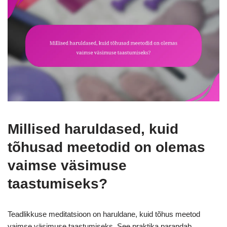
Millised haruldased, kuid
tõhusad meetodid on olemas
vaimse väsimuse
taastumiseks?
Teadlikkuse meditatsioon on haruldane, kuid tõhus meetod
vaimse väsimuse taastumiseks. See praktika parandab