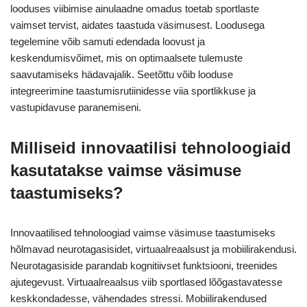
looduses viibimise ainulaadne omadus toetab sportlaste
vaimset tervist, aidates taastuda väsimusest. Loodusega
tegelemine võib samuti edendada loovust ja
keskendumisvõimet, mis on optimaalsete tulemuste
saavutamiseks hädavajalik. Seetõttu võib looduse
integreerimine taastumisrutiinidesse viia sportlikkuse ja
vastupidavuse paranemiseni.
Milliseid innovaatilisi tehnoloogiaid
kasutatakse vaimse väsimuse
taastumiseks?
Innovaatilised tehnoloogiad vaimse väsimuse taastumiseks
hõlmavad neurotagasisidet, virtuaalreaalsust ja mobiilirakendusi.
Neurotagasiside parandab kognitiivset funktsiooni, treenides
ajutegevust. Virtuaalreaalsus viib sportlased lõõgastavatesse
keskkondadesse, vähendades stressi. Mobiilirakendused