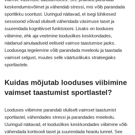
keskendumisvõimet ja vähendab stressi, mis võib parandada
sportlikku sooritust. Uuringud näitavad, et isegi lühikesed
sessioonid võivad oluliselt vähendada väsimuse taset ja
suurendada kognitiivset funktsiooni. Lisaks on looduses
viibimine, ehk aja veetmine looduslikes keskkondades,
näidanud ainulaadseid eeliseid vaimse taastumise jaoks.
Loodusega tegelemine võib parandada meeleolu ja taastada
vaimset selgust, muutes selle väärtuslikuks strateegiaks
sportlastele.
Kuidas mõjutab looduses viibimine
vaimset taastumist sportlastel?
Looduses viibimine parandab oluliselt vaimset taastumist
sportlastel, vähendades stressi ja parandades meeleolu.
Uuringud näitavad, et looduslikes keskkondades viibimine võib
vähendada kortisooli taset ja suurendada heaolu tunnet. See