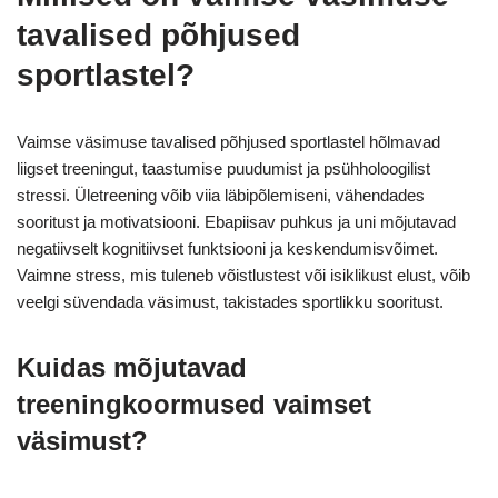
tavalised põhjused
sportlastel?
Vaimse väsimuse tavalised põhjused sportlastel hõlmavad
liigset treeningut, taastumise puudumist ja psühholoogilist
stressi. Ületreening võib viia läbipõlemiseni, vähendades
sooritust ja motivatsiooni. Ebapiisav puhkus ja uni mõjutavad
negatiivselt kognitiivset funktsiooni ja keskendumisvõimet.
Vaimne stress, mis tuleneb võistlustest või isiklikust elust, võib
veelgi süvendada väsimust, takistades sportlikku sooritust.
Kuidas mõjutavad
treeningkoormused vaimset
väsimust?