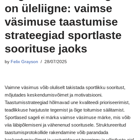
on üleliigne: vaimse
väsimuse taastumise
strateegiad sportlaste
soorituse jaoks
by
Felix Grayson
28/07/2025
Vaimne väsimus võib oluliselt takistada sportlikku sooritust,
mõjutades keskendumisvõimet ja motivatsiooni.
Taastumisstrateegiad hõlmavad une kvaliteedi prioriseerimist,
teadlikkuse harjutuste tegemist ja õige toitumise säilitamist.
Sportlased sageli ei märka vaimse väsimuse märke, mis võib
viia läbipõlemiseni ja vähenenud sooritusele. Struktureeritud
taastumisprotokollide rakendamine võib parandada
keskendumisvõimet ja vastupidavust treeningu ja võistluste ajal.