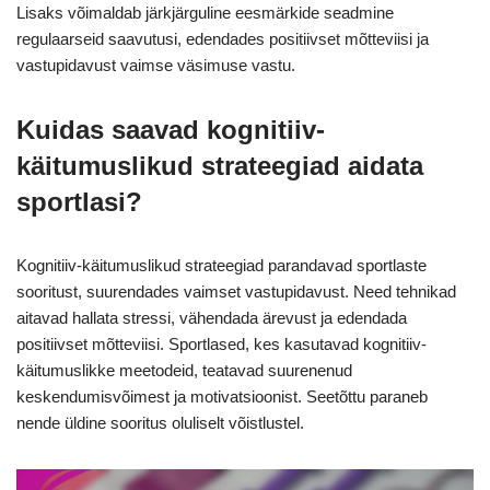
Lisaks võimaldab järkjärguline eesmärkide seadmine
regulaarseid saavutusi, edendades positiivset mõtteviisi ja
vastupidavust vaimse väsimuse vastu.
Kuidas saavad kognitiiv-
käitumuslikud strateegiad aidata
sportlasi?
Kognitiiv-käitumuslikud strateegiad parandavad sportlaste
sooritust, suurendades vaimset vastupidavust. Need tehnikad
aitavad hallata stressi, vähendada ärevust ja edendada
positiivset mõtteviisi. Sportlased, kes kasutavad kognitiiv-
käitumuslikke meetodeid, teatavad suurenenud
keskendumisvõimest ja motivatsioonist. Seetõttu paraneb
nende üldine sooritus oluliselt võistlustel.