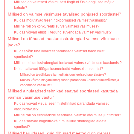
Millised on vaimsest väsimusest tingitud füsioloogilised mõjud
kehale?
Millised on vaimse väsimuse tavalised põhjused sportlastel?
Kuidas mõjutavad treeningkoormused vaimset väsimust?
Milline roll on konkurentsisurve vaimses väsimuses?
Kuidas võivad elustiili tegurid süvendada vaimset väsimust?
Millised on tõhusad taastumisstrateegiad vaimse väsimuse
jaoks?
Kuidas võib une kvaliteet parandada vaimset taastumist
sportlastel?
Millised toitumisstrateegiad toetavad vaimse väsimuse taastumist?
Kuidas aitavad lõõgastusmeetodid vaimset taastumist?
Millised on teadlikkuse ja meditatsiooni eelised sportlastele?
Kuidas võivad hingamisharjutused parandada keskendumisvõimet ja
vähendada väsimust?
Millised ainulaadsed tehnikad saavad sportlased kasutada
vaimse väsimuse vastu?
Kuidas võivad visualiseerimistehnikad parandada vaimset
vastupidavust?
Milline roll on eesmärkide seadmisel vaimse väsimuse juhtimisel?
Kuidas saavad kognitiiv-käitumuslikud strateegiad aidata
sportlasi?
Millised haruldased, kuid tõhusad meetodid on olemas