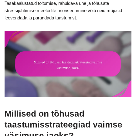
Tasakaalustatud toitumise, rahuldava une ja tõhusate
stressijuhtimise meetodite prioriseerimine võib neid mõjusid
leevendada ja parandada taastumist.
Millised on tõhusad
taastumisstrateegiad vaimse
väsimuse jaoks?