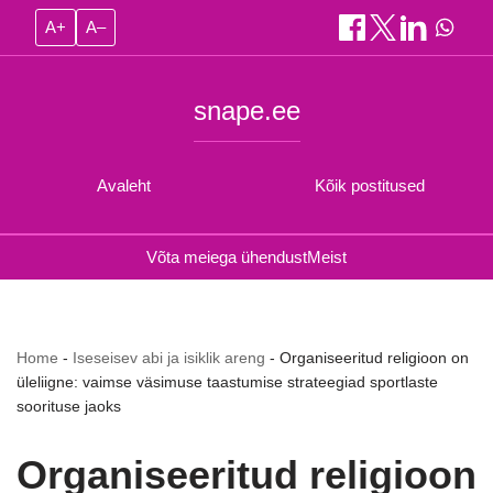
A+
A–
snape.ee
Avaleht
Kõik postitused
Võta meiega ühendust
Meist
Home
-
Iseseisev abi ja isiklik areng
-
Organiseeritud religioon on
üleliigne: vaimse väsimuse taastumise strateegiad sportlaste
soorituse jaoks
Organiseeritud religioon