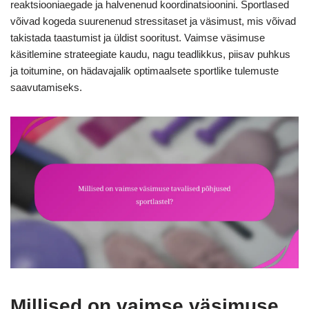
reaktsiooniaegade ja halvenenud koordinatsioonini. Sportlased
võivad kogeda suurenenud stressitaset ja väsimust, mis võivad
takistada taastumist ja üldist sooritust. Vaimse väsimuse
käsitlemine strateegiate kaudu, nagu teadlikkus, piisav puhkus
ja toitumine, on hädavajalik optimaalsete sportlike tulemuste
saavutamiseks.
Millised on vaimse väsimuse