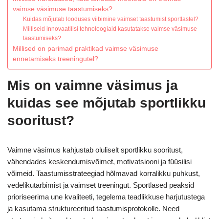
vaimse väsimuse taastumiseks?
Kuidas mõjutab looduses viibimine vaimset taastumist sportlastel?
Milliseid innovaatilisi tehnoloogiaid kasutatakse vaimse väsimuse
taastumiseks?
Millised on parimad praktikad vaimse väsimuse
ennetamiseks treeningutel?
Mis on vaimne väsimus ja
kuidas see mõjutab sportlikku
sooritust?
Vaimne väsimus kahjustab oluliselt sportlikku sooritust,
vähendades keskendumisvõimet, motivatsiooni ja füüsilisi
võimeid. Taastumisstrateegiad hõlmavad korralikku puhkust,
vedelikutarbimist ja vaimset treeningut. Sportlased peaksid
prioriseerima une kvaliteeti, tegelema teadlikkuse harjutustega
ja kasutama struktureeritud taastumisprotokolle. Need