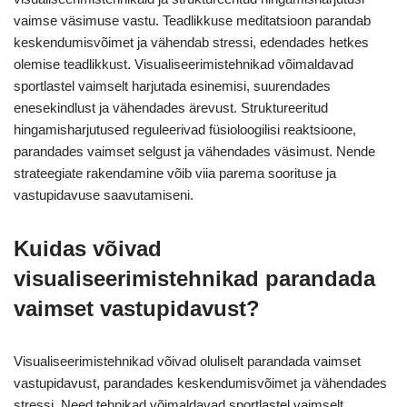
vaimse väsimuse vastu. Teadlikkuse meditatsioon parandab
keskendumisvõimet ja vähendab stressi, edendades hetkes
olemise teadlikkust. Visualiseerimistehnikad võimaldavad
sportlastel vaimselt harjutada esinemisi, suurendades
enesekindlust ja vähendades ärevust. Struktureeritud
hingamisharjutused reguleerivad füsioloogilisi reaktsioone,
parandades vaimset selgust ja vähendades väsimust. Nende
strateegiate rakendamine võib viia parema soorituse ja
vastupidavuse saavutamiseni.
Kuidas võivad
visualiseerimistehnikad parandada
vaimset vastupidavust?
Visualiseerimistehnikad võivad oluliselt parandada vaimset
vastupidavust, parandades keskendumisvõimet ja vähendades
stressi. Need tehnikad võimaldavad sportlastel vaimselt