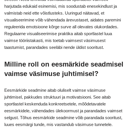
harjutada edukaid esinemisi, mis soodustab enesekindlust ja
valmistab neid ette võistlusteks. Uuringud näitavad, et
visualiseerimine võib vähendada ärevustaset, aidates paremini
reguleerida emotsioone kõrge surve all olevates olukordades.
Regulaarne visualiseerimise praktika aitab sportlastel luua
vaimse tööriistakasti, mis toetab vaimsest väsimusest
taastumist, parandades seeläbi nende üldist sooritust.
Milline roll on eesmärkide seadmisel
vaimse väsimuse juhtimisel?
Eesmärkide seadmine aitab oluliselt vaimse väsimuse
juhtimisel, pakkudes struktuuri ja motivatsiooni. See aitab
sportlastel keskenduda konkreetsetele, mõõdetavatele
eesmärkidele, vähendades ülekoormust ja parandades vaimset
selgust. Tõhus eesmärkide seadmine võib parandada sooritust,
luues eesmärgi tunde, mis vastandub väsimuse tunnetele.