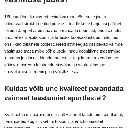
Tõhusad taastumisstrateegiad vaimse väsimuse jaoks
hõlmavad struktureeritud puhkust, teadlikkuse harjutusi ja õiget
toitumist. Sportlased saavad parandada sooritust, prioriseerides
und, tehes meditatsiooni ja tarbides tasakaalustatud toite, mis
on rikkad toitainete poolest. Need strateegiad käsitlevad vaimse
väsimuse taastumise põhialuseid, nagu kognitiivne taastamine
ja stressijuhtimine. Nende meetodite regulaarne rakendamine
võib viia parema keskendumisvõime ja vastupidavuse
saavutamiseni treeningu ja võistluste ajal.
Kuidas võib une kvaliteet parandada
vaimset taastumist sportlastel?
Kvaliteetne uni parandab oluliselt vaimset taastumist sportlastel,
parandades kognitiivset funktsiooni ja emotsionaalset