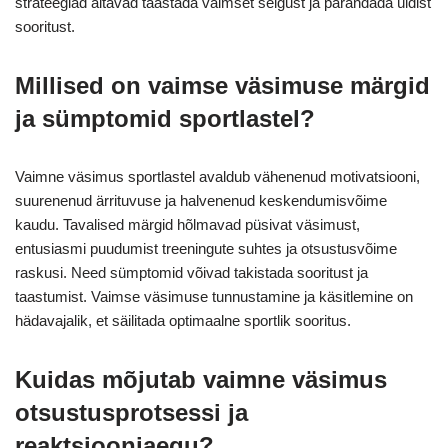
strateegiad aitavad taastada vaimset selgust ja parandada üldist
sooritust.
Millised on vaimse väsimuse märgid
ja sümptomid sportlastel?
Vaimne väsimus sportlastel avaldub vähenenud motivatsiooni,
suurenenud ärrituvuse ja halvenenud keskendumisvõime
kaudu. Tavalised märgid hõlmavad püsivat väsimust,
entusiasmi puudumist treeningute suhtes ja otsustusvõime
raskusi. Need sümptomid võivad takistada sooritust ja
taastumist. Vaimse väsimuse tunnustamine ja käsitlemine on
hädavajalik, et säilitada optimaalne sportlik sooritus.
Kuidas mõjutab vaimne väsimus
otsustusprotsessi ja
reaktsiooniaegu?