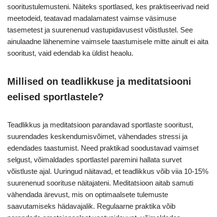
sooritustulemusteni. Näiteks sportlased, kes praktiseerivad neid
meetodeid, teatavad madalamatest vaimse väsimuse
tasemetest ja suurenenud vastupidavusest võistlustel. See
ainulaadne lähenemine vaimsele taastumisele mitte ainult ei aita
sooritust, vaid edendab ka üldist heaolu.
Millised on teadlikkuse ja meditatsiooni
eelised sportlastele?
Teadlikkus ja meditatsioon parandavad sportlaste sooritust,
suurendades keskendumisvõimet, vähendades stressi ja
edendades taastumist. Need praktikad soodustavad vaimset
selgust, võimaldades sportlastel paremini hallata survet
võistluste ajal. Uuringud näitavad, et teadlikkus võib viia 10-15%
suurenenud soorituse näitajateni. Meditatsioon aitab samuti
vähendada ärevust, mis on optimaalsete tulemuste
saavutamiseks hädavajalik. Regulaarne praktika võib