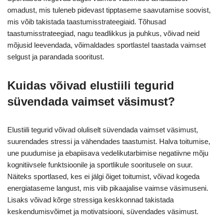
omadust, mis tuleneb pidevast tipptaseme saavutamise soovist,
mis võib takistada taastumisstrateegiaid. Tõhusad
taastumisstrateegiad, nagu teadlikkus ja puhkus, võivad neid
mõjusid leevendada, võimaldades sportlastel taastada vaimset
selgust ja parandada sooritust.
Kuidas võivad elustiili tegurid
süvendada vaimset väsimust?
Elustiili tegurid võivad oluliselt süvendada vaimset väsimust,
suurendades stressi ja vähendades taastumist. Halva toitumise,
une puudumise ja ebapiisava vedelikutarbimise negatiivne mõju
kognitiivsele funktsioonile ja sportlikule sooritusele on suur.
Näiteks sportlased, kes ei jälgi õiget toitumist, võivad kogeda
energiataseme langust, mis viib pikaajalise vaimse väsimuseni.
Lisaks võivad kõrge stressiga keskkonnad takistada
keskendumisvõimet ja motivatsiooni, süvendades väsimust.