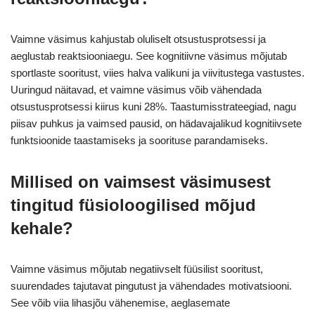
Vaimne väsimus kahjustab oluliselt otsustusprotsessi ja
aeglustab reaktsiooniaegu. See kognitiivne väsimus mõjutab
sportlaste sooritust, viies halva valikuni ja viivitustega vastustes.
Uuringud näitavad, et vaimne väsimus võib vähendada
otsustusprotsessi kiirus kuni 28%. Taastumisstrateegiad, nagu
piisav puhkus ja vaimsed pausid, on hädavajalikud kognitiivsete
funktsioonide taastamiseks ja soorituse parandamiseks.
Millised on vaimsest väsimusest
tingitud füsioloogilised mõjud
kehale?
Vaimne väsimus mõjutab negatiivselt füüsilist sooritust,
suurendades tajutavat pingutust ja vähendades motivatsiooni.
See võib viia lihasjõu vähenemise, aeglasemate