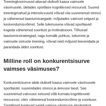
Treeningkoormused aitavad oluliselt kaasa vaimsele
väsimusele, ületades sportlase kognitiivsed ressursid. Suured
treeningmahud ja intensiivsused võivad viia suurenenud stressi
ja vähenenud taastumisaegade, mõjutades vaimset selgust ja
keskendumisvõimet. Selle tulemusena võivad sportlased
kogeda vähenenud sooritust ja motivatsiooni. Tõhusad
taastumisstrateegiad, nagu korralik puhkus, toitumine ja
vaimsete oskuste treening, võivad neid mõjusid leevendada ja
parandada üldist sooritust.
Milline roll on konkurentsisurve
vaimses väsimuses?
Konkurentsisurve aitab oluliselt kaasa vaimsele väsimusele
sportlastel, suurendades stressi ja ärevuse taset. See
suurenenud valvsuse seisund võib kurnata kognitiivseid
ressursse, viies vähenenud keskendumisvõime ja soorituse.
Sportlased kogevad sageli vaimse väsimuse ainulaadset