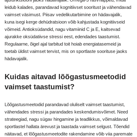
leidub kalades, parandavad kognitiivset sooritust ja vähendavad
vaimset väsimust. Piisav vedelikutarbimine on hädavajalik,
kuna isegi kerge dehüdratsioon võib kahjustada kognitiivseid
võimeid. Antioksüdandid, nagu vitamiinid C ja E, kaitsevad
ajurakke oksüdatiivse stressi eest, edendades taastumist.
Regulaarne, õigel ajal tarbitud toit hoiab energiatasemeid ja
toetab üldist vaimset tervist, mis on sportlaste soorituse jaoks
hädavajalik.
Kuidas aitavad lõõgastusmeetodid
vaimset taastumist?
Lõõgastusmeetodid parandavad oluliselt vaimset taastumist,
vähendades stressi ja parandades keskendumisvõimet. Need
strateegiad, nagu sügav hingamine ja teadlikkus, võimaldavad
sportlastel hallata ärevust ja taastada vaimset selgust. Tõendid
näitavad, et lõõgastusmeetodite rakendamine võib viia paremate