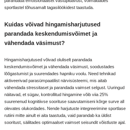
parandada emotsionaalset vastupidavust, võimaldades
sportlastel tõhusamalt tagasilöökidest taastuda.
Kuidas võivad hingamisharjutused
parandada keskendumisvõimet ja
vähendada väsimust?
Hingamisharjutused võivad oluliselt parandada
keskendumisvõimet ja vähendada väsimust, soodustades
lõõgastumist ja suurendades hapniku voolu. Need tehnikad
aktiveerivad parasümpaatilist närvisüsteemi, mis aitab
vähendada stressitaset ja parandada vaimset selgust. Uuringud
näitavad, et sügav, kontrollitud hingamine võib viia 25%
suurenenud kognitiivse soorituse saavutamiseni kõrge surve all
olevates olukordades. Nende harjutuste integreerimine sportlase
rutiini mitte ainult ei aita taastuda, vaid parandab ka üldist
sooritust, säilitades optimaalset vaimset seisundit võistluste ajal.