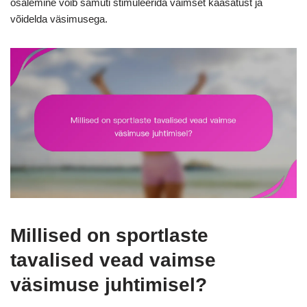
osalemine võib samuti stimuleerida vaimset kaasatust ja
võidelda väsimusega.
Millised on sportlaste
tavalised vead vaimse
väsimuse juhtimisel?