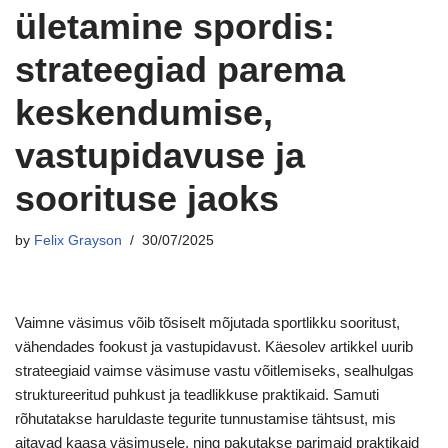
ületamine spordis:
strateegiad parema
keskendumise,
vastupidavuse ja
soorituse jaoks
by
Felix Grayson
30/07/2025
Vaimne väsimus võib tõsiselt mõjutada sportlikku sooritust,
vähendades fookust ja vastupidavust. Käesolev artikkel uurib
strateegiaid vaimse väsimuse vastu võitlemiseks, sealhulgas
struktureeritud puhkust ja teadlikkuse praktikaid. Samuti
rõhutatakse haruldaste tegurite tunnustamise tähtsust, mis
aitavad kaasa väsimusele, ning pakutakse parimaid praktikaid