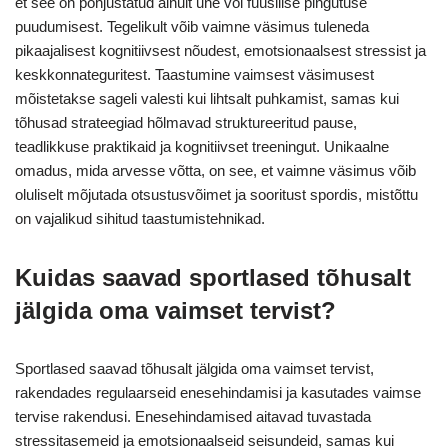
et see on põhjustatud ainult une või füüsilise pingutuse
puudumisest. Tegelikult võib vaimne väsimus tuleneda
pikaajalisest kognitiivsest nõudest, emotsionaalsest stressist ja
keskkonnateguritest. Taastumine vaimsest väsimusest
mõistetakse sageli valesti kui lihtsalt puhkamist, samas kui
tõhusad strateegiad hõlmavad struktureeritud pause,
teadlikkuse praktikaid ja kognitiivset treeningut. Unikaalne
omadus, mida arvesse võtta, on see, et vaimne väsimus võib
oluliselt mõjutada otsustusvõimet ja sooritust spordis, mistõttu
on vajalikud sihitud taastumistehnikad.
Kuidas saavad sportlased tõhusalt
jälgida oma vaimset tervist?
Sportlased saavad tõhusalt jälgida oma vaimset tervist,
rakendades regulaarseid enesehindamisi ja kasutades vaimse
tervise rakendusi. Enesehindamised aitavad tuvastada
stressitasemeid ja emotsionaalseid seisundeid, samas kui