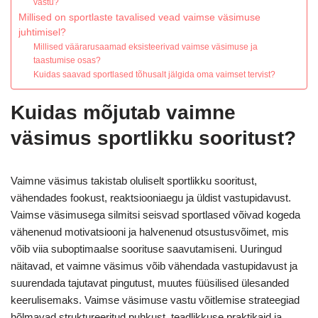
vastu?
Millised on sportlaste tavalised vead vaimse väsimuse
juhtimisel?
Millised väärarusaamad eksisteerivad vaimse väsimuse ja
taastumise osas?
Kuidas saavad sportlased tõhusalt jälgida oma vaimset tervist?
Kuidas mõjutab vaimne
väsimus sportlikku sooritust?
Vaimne väsimus takistab oluliselt sportlikku sooritust,
vähendades fookust, reaktsiooniaegu ja üldist vastupidavust.
Vaimse väsimusega silmitsi seisvad sportlased võivad kogeda
vähenenud motivatsiooni ja halvenenud otsustusvõimet, mis
võib viia suboptimaalse soorituse saavutamiseni. Uuringud
näitavad, et vaimne väsimus võib vähendada vastupidavust ja
suurendada tajutavat pingutust, muutes füüsilised ülesanded
keerulisemaks. Vaimse väsimuse vastu võitlemise strateegiad
hõlmavad struktureeritud puhkust, teadlikkuse praktikaid ja