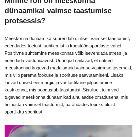
Milline roll on meeskonna
dünaamikal vaimse taastumise
protsessis?
Meeskonna dünaamika suurendab oluliselt vaimset taastumist,
edendades toetust, suhtlemist ja koostööd sportlaste vahel.
Positiivne suhtlemine meeskonnas võib leevendada stressi ja
edendada vastupidavust. Uuringud näitavad, et ühtsed
meeskonnad kogevad madalamaid vaimse väsimuse tasemeid,
mis viib parema fookuse ja soorituse saavutamiseni. Lisaks
loovad ühised eesmärgid ja vastastikune julgustamine
keskkonna, mis soodustab taastumist. Sisuliselt toimivad
tugevad meeskonna dünaamikad ainulaadse omadusena, mis
hõlbustab vaimset taastumist, parandades lõpuks üldist
sportlikku sooritust.