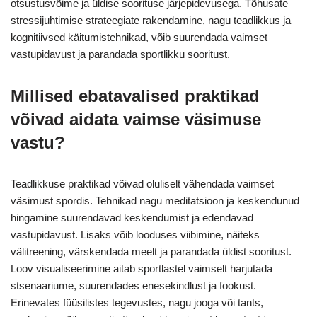
otsustusvõime ja üldise soorituse järjepidevusega. Tõhusate
stressijuhtimise strateegiate rakendamine, nagu teadlikkus ja
kognitiivsed käitumistehnikad, võib suurendada vaimset
vastupidavust ja parandada sportlikku sooritust.
Millised ebatavalised praktikad
võivad aidata vaimse väsimuse
vastu?
Teadlikkuse praktikad võivad oluliselt vähendada vaimset
väsimust spordis. Tehnikad nagu meditatsioon ja keskendunud
hingamine suurendavad keskendumist ja edendavad
vastupidavust. Lisaks võib looduses viibimine, näiteks
välitreening, värskendada meelt ja parandada üldist sooritust.
Loov visualiseerimine aitab sportlastel vaimselt harjutada
stsenaariume, suurendades enesekindlust ja fookust.
Erinevates füüsilistes tegevustes, nagu jooga või tants,