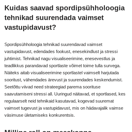
Kuidas saavad spordipsühholoogia
tehnikad suurendada vaimset
vastupidavust?
Spordipsühholoogia tehnikad suurendavad vaimset
vastupidavust, edendades fookust, enesekindlust ja stressi
juhtimist. Tehnikad nagu visualiseerimine, enesevestlus ja
teadlikkus parandavad sportlaste võimet toime tulla survega.
Näiteks aitab visualiseerimine sportlastel vaimselt harjutada
sooritust, vähendades ärevust ja suurendades keskendumist.
Seetõttu viivad need strateegiad parema soorituse
saavutamiseni stressi all. Uuringud näitavad, et sportlased, kes
regulaarselt neid tehnikaid kasutavad, kogevad suuremat
vaimset tugevust ja vastupidavust, mis on hädavajalik vaimse
väsimuse ületamiseks konkurentsis.