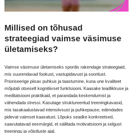
Millised on tõhusad
strateegiad vaimse väsimuse
ületamiseks?
Vaimse väsimuse ületamiseks spordis rakendage strateegiaid,
mis suurendavad fookust, vastupidavust ja sooritust.
Prioriseerige piisav puhkus ja taastumine, kuna une kvaliteet
mõjutab otseselt kognitiivset funktsiooni. Kaasake teadlikkuse ja
meditatsiooni praktikaid, et parandada keskendumist ja
vähendada stressi. Kasutage struktureeritud treeningkavasid,
mis tasakaalustavad intensiivsust ja puhkepause, edendades
pidevat vaimset kaasatust. Lõpuks seadke konkreetsed,
saavutatavad eesmärgid, et säilitada motivatsiooni ja selgust
treeningu ja võistluste ajal.