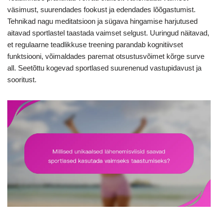
väsimust, suurendades fookust ja edendades lõõgastumist.
Tehnikad nagu meditatsioon ja sügava hingamise harjutused
aitavad sportlastel taastada vaimset selgust. Uuringud näitavad,
et regulaarne teadlikkuse treening parandab kognitiivset
funktsiooni, võimaldades paremat otsustusvõimet kõrge surve
all. Seetõttu kogevad sportlased suurenenud vastupidavust ja
sooritust.