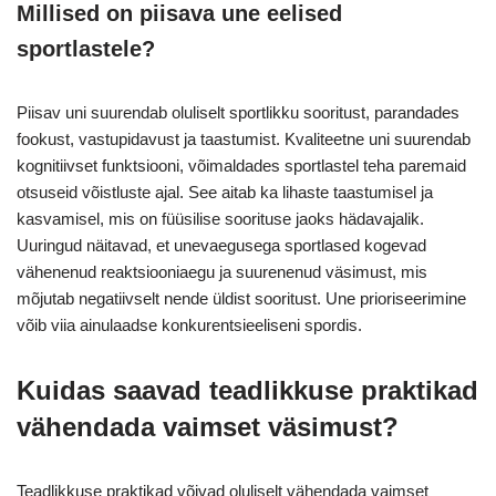
Millised on piisava une eelised
sportlastele?
Piisav uni suurendab oluliselt sportlikku sooritust, parandades
fookust, vastupidavust ja taastumist. Kvaliteetne uni suurendab
kognitiivset funktsiooni, võimaldades sportlastel teha paremaid
otsuseid võistluste ajal. See aitab ka lihaste taastumisel ja
kasvamisel, mis on füüsilise soorituse jaoks hädavajalik.
Uuringud näitavad, et unevaegusega sportlased kogevad
vähenenud reaktsiooniaegu ja suurenenud väsimust, mis
mõjutab negatiivselt nende üldist sooritust. Une prioriseerimine
võib viia ainulaadse konkurentsieeliseni spordis.
Kuidas saavad teadlikkuse praktikad
vähendada vaimset väsimust?
Teadlikkuse praktikad võivad oluliselt vähendada vaimset