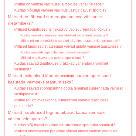
Milline on vaimse väsimuse ja fookuse vaheline seos?
Kuidas mõjutab vaimne väsimus vastupidavust spordis?
Millised on tõhusad strateegiad vaimse väsimuse
ületamiseks?
Millised kognitiivsed tehnikad võivad suurendada fookust?
Kuidas võivad visualiseerimistehnikad parandada sooritust?
Milline roll on eesmärkide seadmisel vaimse taastumise protsessis?
Millised füüsilised strateegiad võivad aidata vaimsel taastumisel?
Kuidas mõjutab õige toitumine vaimset selgust?
Millised on piisava une eelised sportlastele?
Kuidas saavad teadlikkuse praktikad vähendada vaimset
väsimust?
Millised unikaalsed lähenemisviisid saavad sportlased
kasutada vaimseks taastumiseks?
Kuidas saavad spordipsühholoogia tehnikad suurendada vaimset
vastupidavust?
Milline roll on meeskonna dünaamikal vaimse taastumise
protsessis?
Millised haruldased tegurid aitavad kaasa vaimsele
väsimusele spordis?
Kuidas mõjutavad isiklikud elu stressorid sportlikku sooritust?
Millised ebatavalised praktikad võivad aidata vaimse väsimuse