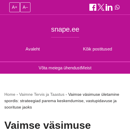
A+
A–
snape.ee
Avaleht
Kõik postitused
Võta meiega ühendust
Meist
Home
-
Vaimne Tervis ja Taastus
-
Vaimse väsimuse ületamine
spordis: strateegiad parema keskendumise, vastupidavuse ja
soorituse jaoks
Vaimse väsimuse