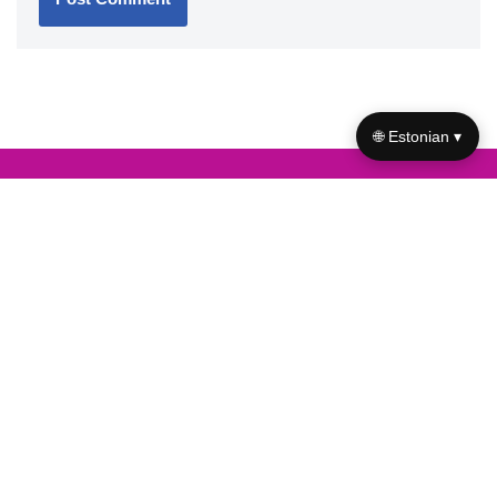
🌐 Estonian ▾
Useful links
Meist
|
Võta meiega ühendust
A+
A–
Navigeerimine
Avaleht
Kõik lehed
Küpsiste poliitika
Privaatsuspoliitika
Tingimused of use