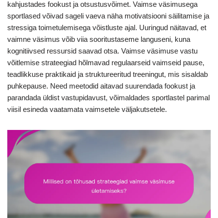
kahjustades fookust ja otsustusvõimet. Vaimse väsimusega
sportlased võivad sageli vaeva näha motivatsiooni säilitamise ja
stressiga toimetulemisega võistluste ajal. Uuringud näitavad, et
vaimne väsimus võib viia sooritustaseme languseni, kuna
kognitiivsed ressursid saavad otsa. Vaimse väsimuse vastu
võitlemise strateegiad hõlmavad regulaarseid vaimseid pause,
teadlikkuse praktikaid ja struktureeritud treeningut, mis sisaldab
puhkepause. Need meetodid aitavad suurendada fookust ja
parandada üldist vastupidavust, võimaldades sportlastel parimal
viisil esineda vaatamata vaimsetele väljakutsetele.