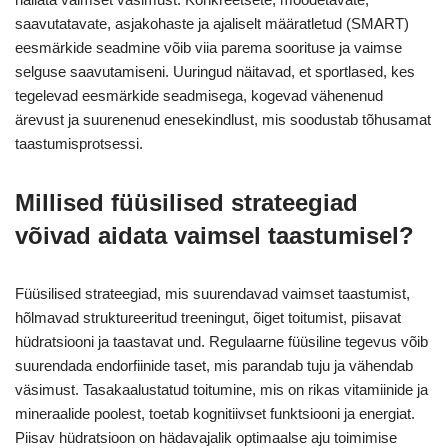
saavutatavate, asjakohaste ja ajaliselt määratletud (SMART)
eesmärkide seadmine võib viia parema soorituse ja vaimse
selguse saavutamiseni. Uuringud näitavad, et sportlased, kes
tegelevad eesmärkide seadmisega, kogevad vähenenud
ärevust ja suurenenud enesekindlust, mis soodustab tõhusamat
taastumisprotsessi.
Millised füüsilised strateegiad
võivad aidata vaimsel taastumisel?
Füüsilised strateegiad, mis suurendavad vaimset taastumist,
hõlmavad struktureeritud treeningut, õiget toitumist, piisavat
hüdratsiooni ja taastavat und. Regulaarne füüsiline tegevus võib
suurendada endorfiinide taset, mis parandab tuju ja vähendab
väsimust. Tasakaalustatud toitumine, mis on rikas vitamiinide ja
mineraalide poolest, toetab kognitiivset funktsiooni ja energiat.
Piisav hüdratsioon on hädavajalik optimaalse aju toimimise