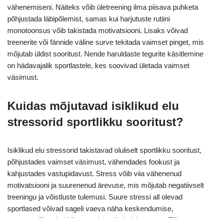
vähenemiseni. Näiteks võib ületreening ilma piisava puhketa
põhjustada läbipõlemist, samas kui harjutuste rutiini
monotoonsus võib takistada motivatsiooni. Lisaks võivad
treenerite või fännide väline surve tekitada vaimset pinget, mis
mõjutab üldist sooritust. Nende haruldaste tegurite käsitlemine
on hädavajalik sportlastele, kes soovivad ületada vaimset
väsimust.
Kuidas mõjutavad isiklikud elu
stressorid sportlikku sooritust?
Isiklikud elu stressorid takistavad oluliselt sportlikku sooritust,
põhjustades vaimset väsimust, vähendades fookust ja
kahjustades vastupidavust. Stress võib viia vähenenud
motivatsiooni ja suurenenud ärevuse, mis mõjutab negatiivselt
treeningu ja võistluste tulemusi. Suure stressi all olevad
sportlased võivad sageli vaeva näha keskendumise,