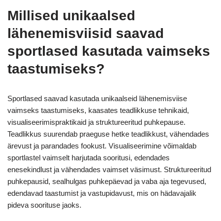
Millised unikaalsed
lähenemisviisid saavad
sportlased kasutada vaimseks
taastumiseks?
Sportlased saavad kasutada unikaalseid lähenemisviise
vaimseks taastumiseks, kaasates teadlikkuse tehnikaid,
visualiseerimispraktikaid ja struktureeritud puhkepause.
Teadlikkus suurendab praeguse hetke teadlikkust, vähendades
ärevust ja parandades fookust. Visualiseerimine võimaldab
sportlastel vaimselt harjutada sooritusi, edendades
enesekindlust ja vähendades vaimset väsimust. Struktureeritud
puhkepausid, sealhulgas puhkepäevad ja vaba aja tegevused,
edendavad taastumist ja vastupidavust, mis on hädavajalik
pideva soorituse jaoks.