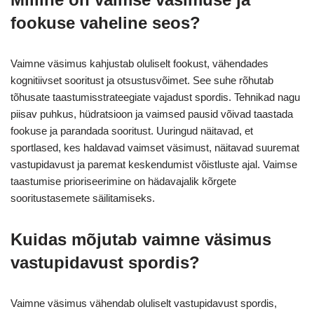
fookuse vaheline seos?
Vaimne väsimus kahjustab oluliselt fookust, vähendades
kognitiivset sooritust ja otsustusvõimet. See suhe rõhutab
tõhusate taastumisstrateegiate vajadust spordis. Tehnikad nagu
piisav puhkus, hüdratsioon ja vaimsed pausid võivad taastada
fookuse ja parandada sooritust. Uuringud näitavad, et
sportlased, kes haldavad vaimset väsimust, näitavad suuremat
vastupidavust ja paremat keskendumist võistluste ajal. Vaimse
taastumise prioriseerimine on hädavajalik kõrgete
sooritustasemete säilitamiseks.
Kuidas mõjutab vaimne väsimus
vastupidavust spordis?
Vaimne väsimus vähendab oluliselt vastupidavust spordis,