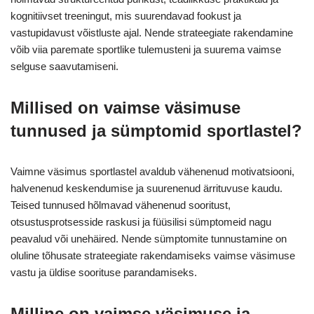
kognitiivset treeningut, mis suurendavad fookust ja
vastupidavust võistluste ajal. Nende strateegiate rakendamine
võib viia paremate sportlike tulemusteni ja suurema vaimse
selguse saavutamiseni.
Millised on vaimse väsimuse
tunnused ja sümptomid sportlastel?
Vaimne väsimus sportlastel avaldub vähenenud motivatsiooni,
halvenenud keskendumise ja suurenenud ärrituvuse kaudu.
Teised tunnused hõlmavad vähenenud sooritust,
otsustusprotsesside raskusi ja füüsilisi sümptomeid nagu
peavalud või unehäired. Nende sümptomite tunnustamine on
oluline tõhusate strateegiate rakendamiseks vaimse väsimuse
vastu ja üldise soorituse parandamiseks.
Milline on vaimse väsimuse ja