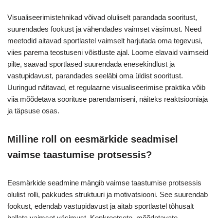
Visualiseerimistehnikad võivad oluliselt parandada sooritust,
suurendades fookust ja vähendades vaimset väsimust. Need
meetodid aitavad sportlastel vaimselt harjutada oma tegevusi,
viies parema teostuseni võistluste ajal. Loome elavaid vaimseid
pilte, saavad sportlased suurendada enesekindlust ja
vastupidavust, parandades seeläbi oma üldist sooritust.
Uuringud näitavad, et regulaarne visualiseerimise praktika võib
viia mõõdetava soorituse parendamiseni, näiteks reaktsiooniaja
ja täpsuse osas.
Milline roll on eesmärkide seadmisel
vaimse taastumise protsessis?
Eesmärkide seadmine mängib vaimse taastumise protsessis
olulist rolli, pakkudes struktuuri ja motivatsiooni. See suurendab
fookust, edendab vastupidavust ja aitab sportlastel tõhusalt
hallata vaimset väsimust. Konkreetsete, mõõdetavate,