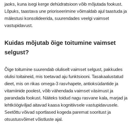
jaoks, kuna isegi kerge dehüdratsioon võib mõjutada fookust.
Lõpuks, taastava une prioriseerimine võimaldab ajul taastuda ja
mälestusi konsolideerida, suurendades veelgi vaimset
vastupidavust.
Kuidas mõjutab õige toitumine vaimset
selgust?
Õige toitumine suurendab oluliselt vaimset selgust, pakkudes
olulisi toitaineid, mis toetavad aju funktsiooni. Tasakaalustatud
dieet, mis on rikas omega-3 rasvhapete, antioksüdantide ja
vitamiinide poolest, võib vähendada vaimset väsimust ja
parandada fookust. Näiteks toidud nagu rasvane kala, marjad ja
lehtköögiviljad aitavad kaasa kognitiivsele vastupidavusele.
Seetõttu võivad sportlased kogeda paremat sooritust ja
otsustusvõimet võistluste ajal.