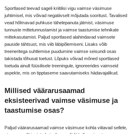
Sportlased teevad sageli kriitilisi vigu vaimse väsimuse
juhtimisel, mis võivad negatiivselt mõjutada sooritust. Tavalised
vead hõlmavad puhkuse tähelepanuta jätmist, väsimuse
tunnuste mittetunnustamist ja vaimse taastumise tehnikate
mittekasutamist. Paljud sportlased alahindavad vaimsete
pauside tähtsust, mis viib läbipõlemiseni. Lisaks võib
treeneritega suhtlemise puudumine vaimse seisundi osas
takistada tõhusat toetust. Lõpuks võivad mõned sportlased
toetuda ainult füüsilisele treeningule, ignoreerides vaimseid
aspekte, mis on tipptaseme saavutamiseks hädavajalikud.
Millised väärarusaamad
eksisteerivad vaimse väsimuse ja
taastumise osas?
Paljud väärarusaamad vaimse väsimuse kohta viitavad sellele,