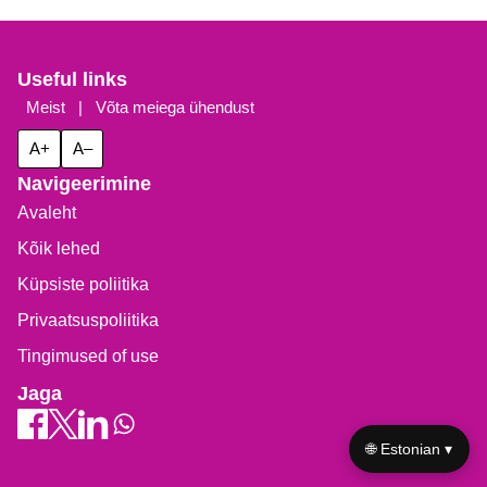
Useful links
Meist
|
Võta meiega ühendust
A+
A–
Navigeerimine
Avaleht
Kõik lehed
Küpsiste poliitika
Privaatsuspoliitika
Tingimused of use
Jaga
🌐 Estonian ▾