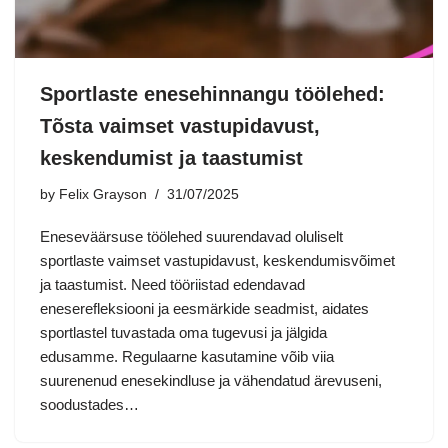
Sportlaste enesehinnangu töölehed:
Tõsta vaimset vastupidavust,
keskendumist ja taastumist
by
Felix Grayson
31/07/2025
Eneseväärsuse töölehed suurendavad oluliselt
sportlaste vaimset vastupidavust, keskendumisvõimet
ja taastumist. Need tööriistad edendavad
eneserefleksiooni ja eesmärkide seadmist, aidates
sportlastel tuvastada oma tugevusi ja jälgida
edusamme. Regulaarne kasutamine võib viia
suurenenud enesekindluse ja vähendatud ärevuseni,
soodustades…