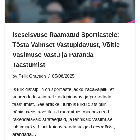
Iseseisvuse Raamatud Sportlastele:
Tõsta Vaimset Vastupidavust, Võitle
Väsimuse Vastu ja Paranda
Taastumist
by
Felix Grayson
05/08/2025
Isiklik distsipliin on sportlaste jaoks hädavajalik, et
suurendada vaimset vastupidavust ja parandada
taastumist. See artikkel uurib isikliku distsipliini
põhialuseid, soovitatud raamatuid, mis pakuvad
rakendatavaid strateegiaid, ja tehnikaid väsimuse
juhtimiseks. Uuri, kuidas seada selgeid eesmärke,
arendada…