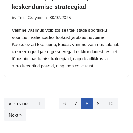
keskendumise strateegiad
by
Felix Grayson
30/07/2025
Vaimne väsimus võib tõsiselt takistada sportlikku
sooritust, vähendades fookust ja otsustusvõimet.
Käesolev artikkel uurib, kuidas vaimne väsimus tuleneb
ületreeningust ja kõrge survega keskkondadest, esitleb
tõhusaid taastumisstrateegiaid, nagu teadlikkus ja
struktureeritud pausid, ning toob esile uusi…
« Previous
1
…
6
7
8
9
10
Next »