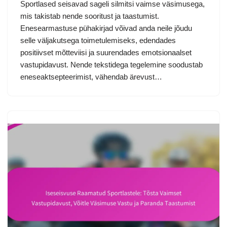
Sportlased seisavad sageli silmitsi vaimse väsimusega,
mis takistab nende sooritust ja taastumist.
Enesearmastuse pühakirjad võivad anda neile jõudu
selle väljakutsega toimetulemiseks, edendades
positiivset mõtteviisi ja suurendades emotsionaalset
vastupidavust. Nende tekstidega tegelemine soodustab
eneseaktsepteerimist, vähendab ärevust…