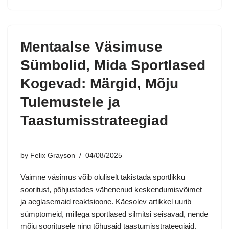
Mentaalse Väsimuse
Sümbolid, Mida Sportlased
Kogevad: Märgid, Mõju
Tulemustele ja
Taastumisstrateegiad
by
Felix Grayson
04/08/2025
Vaimne väsimus võib oluliselt takistada sportlikku
sooritust, põhjustades vähenenud keskendumisvõimet
ja aeglasemaid reaktsioone. Käesolev artikkel uurib
sümptomeid, millega sportlased silmitsi seisavad, nende
mõju sooritusele ning tõhusaid taastumisstrateegiaid.