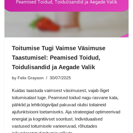
Toitumise Tugi Vaimse Väsimuse
Taastumisel: Peamised Toidud,
Toidulisandid ja Aegade Valik
by
Felix Grayson
30/07/2025
Kuidas taastuda vaimsest väsimusest, vajab õiget
toitumisalast tuge. Peamised toidud nagu rasvane kala,
pähklid ja lehtköögiviljad pakuvad olulisi toitaineid
ajufunktsiooni toetamiseks. Aja strateegiad optimeerivad
energiat ja kognitiivset sooritust. Individuaalsed
vastused toitumisele varieeruvad, rõhutades