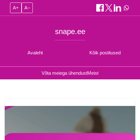
A+
A–
snape.ee
Avaleht
Kõik postitused
Võta meiega ühendust
Meist