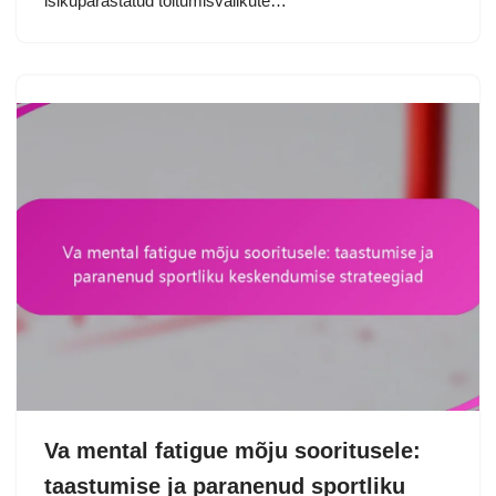
isikupärastatud toitumisvalikute…
Va mental fatigue mõju sooritusele:
taastumise ja paranenud sportliku