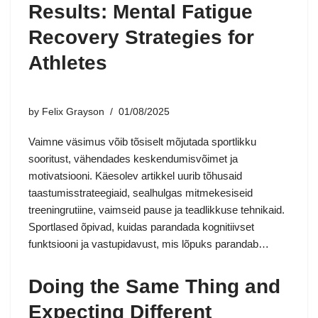
Results: Mental Fatigue
Recovery Strategies for
Athletes
by
Felix Grayson
01/08/2025
Vaimne väsimus võib tõsiselt mõjutada sportlikku
sooritust, vähendades keskendumisvõimet ja
motivatsiooni. Käesolev artikkel uurib tõhusaid
taastumisstrateegiaid, sealhulgas mitmekesiseid
treeningrutiine, vaimseid pause ja teadlikkuse tehnikaid.
Sportlased õpivad, kuidas parandada kognitiivset
funktsiooni ja vastupidavust, mis lõpuks parandab…
Doing the Same Thing and
Expecting Different