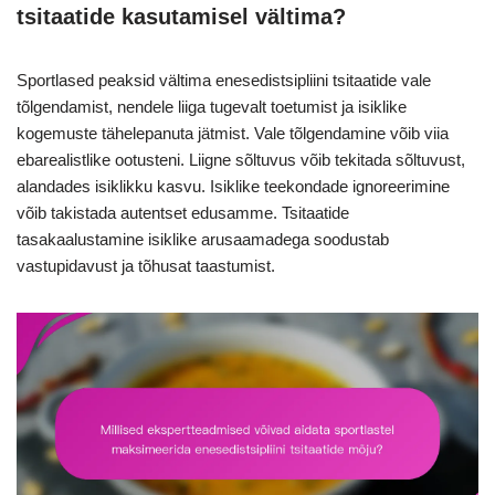
tsitaatide kasutamisel vältima?
Sportlased peaksid vältima enesedistsipliini tsitaatide vale
tõlgendamist, nendele liiga tugevalt toetumist ja isiklike
kogemuste tähelepanuta jätmist. Vale tõlgendamine võib viia
ebarealistlike ootusteni. Liigne sõltuvus võib tekitada sõltuvust,
alandades isiklikku kasvu. Isiklike teekondade ignoreerimine
võib takistada autentset edusamme. Tsitaatide
tasakaalustamine isiklike arusaamadega soodustab
vastupidavust ja tõhusat taastumist.