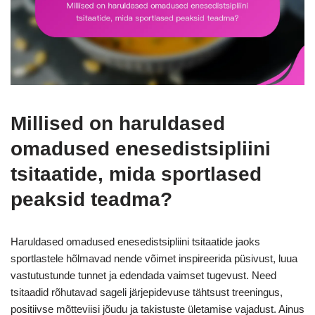
Millised on haruldased
omadused enesedistsipliini
tsitaatide, mida sportlased
peaksid teadma?
Haruldased omadused enesedistsipliini tsitaatide jaoks
sportlastele hõlmavad nende võimet inspireerida püsivust, luua
vastutustunde tunnet ja edendada vaimset tugevust. Need
tsitaadid rõhutavad sageli järjepidevuse tähtsust treeningus,
positiivse mõtteviisi jõudu ja takistuste ületamise vajadust. Ainus