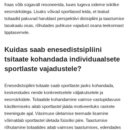
fraas võib sügavalt resoneerida, luues tugeva sideme isiklike
eesmärkidega. Lisaks võivad sportlased leida, et teatud
tsitaadid pakuvad haruldast perspektiivi distsipliini ja taastumise
tasakaalu osas, rõhutades puhkuse vajadust osana teekonnast
tipptasemele.
Kuidas saab enesedistsipliini
tsitaate kohandada individuaalsete
sportlaste vajadustele?
Enesedistsipliini tsitaate saab sportlaste jaoks kohandada,
keskendudes nende konkreetsetele väljakutsetele ja
eesmärkidele. Tsitaatide kohandamine vaimse vastupidavuse
käsitlemiseks aitab sportlastel jääda motiveerituks raskete
treeningute ajal. Väsimuse ületamise teemade lisamine
võimaldab sportlastel ületada füüsilisi piire. Taastumise
rõhutamine tsitaatides aitab vaimses taastumises, edendades