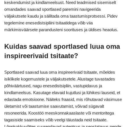
keskendumist ja kindlameelsust. Need teadmised sisemiselt
omandades saavad sportlased paremini navigeerida
väljakutsete kaudu ja säilitada oma taastumisprotsessi. Pidev
tegelemine enesedistsipliini tsitaatidega võib viia
märkimisväärsete parandusteni soorituses ja üldises heaolus.
Kuidas saavad sportlased luua oma
inspireerivaid tsitaate?
Sportlased saavad luua oma inspireerivaid tsitaate, mõeldes
isiklikele kogemustele ja väljakutsetele. Alustage tuvastades
põhiväärtused, nagu enesedistsipliin, vastupidavus ja
kindlameelsus. Kasutage elavaid kujutlusi ja lühikesi lauseid, et
edastada emotsioone. Näiteks fraasid, mis rõhutavad väsimuse
ületamist või taastumise saavutamist, võivad sügavalt
resoneerida. Koostöö meeskonnakaaslaste või mentoritega
tagasiside saamiseks võib veelgi täiustada neid tsitaate.
Lõppkokkuvõttes suurendavad autentsus ja seostatavus nende