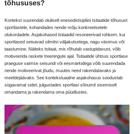
tõhususes?
Kontekst suurendab oluliselt enesedistsipliini tsitaatide tõhusust
sportlastele, kohandades nende mõju konkreetsetele
olukordadele. Asjakohased tsitaadid resoneerivad rohkem, kui
sportlased seisavad silmitsi väljakutsetega, nagu väsimus või
taastumine. Näiteks tsitaat, mis rõhutab vastupidavust, võib
motiveerida raskete treeningute ajal. Tsitaatide ühtsus sportlase
praeguse vaimse seisundi või eesmärkidega võib suurendada
nende motiveerivat jõudu, muutes need rakendatavaks ja
meeldejäävaks. See kontekstuaalne asjakohasus soodustab
sügavamat sidet, julgustades sportlasi sõnumit sisemiselt
omandama ja rakendama oma püüdlustes.