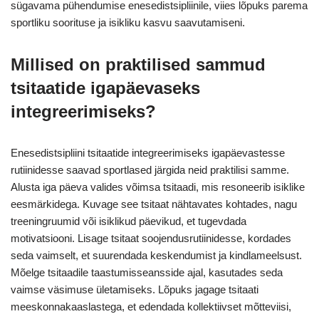
sügavama pühendumise enesedistsipliinile, viies lõpuks parema
sportliku soorituse ja isikliku kasvu saavutamiseni.
Millised on praktilised sammud
tsitaatide igapäevaseks
integreerimiseks?
Enesedistsipliini tsitaatide integreerimiseks igapäevastesse
rutiinidesse saavad sportlased järgida neid praktilisi samme.
Alusta iga päeva valides võimsa tsitaadi, mis resoneerib isiklike
eesmärkidega. Kuvage see tsitaat nähtavates kohtades, nagu
treeningruumid või isiklikud päevikud, et tugevdada
motivatsiooni. Lisage tsitaat soojendusrutiinidesse, kordades
seda vaimselt, et suurendada keskendumist ja kindlameelsust.
Mõelge tsitaadile taastumisseansside ajal, kasutades seda
vaimse väsimuse ületamiseks. Lõpuks jagage tsitaati
meeskonnakaaslastega, et edendada kollektiivset mõtteviisi,