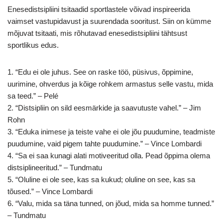
Enesedistsipliini tsitaadid sportlastele võivad inspireerida
vaimset vastupidavust ja suurendada sooritust. Siin on kümme
mõjuvat tsitaati, mis rõhutavad enesedistsipliini tähtsust
sportlikus edus.
1. “Edu ei ole juhus. See on raske töö, püsivus, õppimine,
uurimine, ohverdus ja kõige rohkem armastus selle vastu, mida
sa teed.” – Pelé
2. “Distsipliin on sild eesmärkide ja saavutuste vahel.” – Jim
Rohn
3. “Eduka inimese ja teiste vahe ei ole jõu puudumine, teadmiste
puudumine, vaid pigem tahte puudumine.” – Vince Lombardi
4. “Sa ei saa kunagi alati motiveeritud olla. Pead õppima olema
distsiplineeritud.” – Tundmatu
5. “Oluline ei ole see, kas sa kukud; oluline on see, kas sa
tõused.” – Vince Lombardi
6. “Valu, mida sa täna tunned, on jõud, mida sa homme tunned.”
– Tundmatu