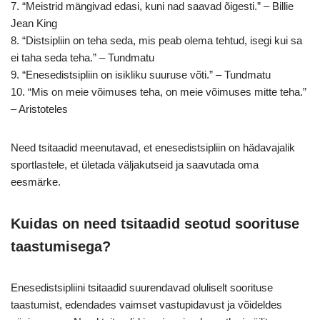
7. “Meistrid mängivad edasi, kuni nad saavad õigesti.” – Billie
Jean King
8. “Distsipliin on teha seda, mis peab olema tehtud, isegi kui sa
ei taha seda teha.” – Tundmatu
9. “Enesedistsipliin on isikliku suuruse võti.” – Tundmatu
10. “Mis on meie võimuses teha, on meie võimuses mitte teha.”
– Aristoteles
Need tsitaadid meenutavad, et enesedistsipliin on hädavajalik
sportlastele, et ületada väljakutseid ja saavutada oma
eesmärke.
Kuidas on need tsitaadid seotud soorituse
taastumisega?
Enesedistsipliini tsitaadid suurendavad oluliselt soorituse
taastumist, edendades vaimset vastupidavust ja võideldes