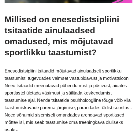
Millised on enesedistsipliini
tsitaatide ainulaadsed
omadused, mis mõjutavad
sportlikku taastumist?
Enesedistsipliini tsitaadid mõjutavad ainulaadselt sportlikku
taastumist, tugevdades vaimset vastupidavust ja motivatsiooni.
Need tsitaadid meenutavad pühendumust ja püsivust, aidates
sportlastel ületada väsimust ja säilitada keskendumist
taastumise ajal. Nende tsitaatide psühholoogiline tõuge võib viia
taastumiskavade parema järgimise, parandades üldist sooritust.
Need sõnumid sisemiselt omandades arendavad sportlased
mõtteviisi, mis seab taastumise oma treeningkava oluliseks
osaks.