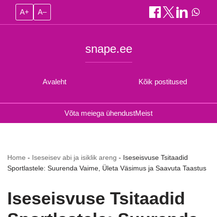
A+
A–
snape.ee
Avaleht
Kõik postitused
Võta meiega ühendust
Meist
Home
-
Iseseisev abi ja isiklik areng
-
Iseseisvuse Tsitaadid
Sportlastele: Suurenda Vaime, Ületa Väsimus ja Saavuta Taastus
Iseseisvuse Tsitaadid