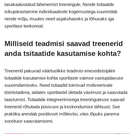
tasakaalustatud lähenemist treeningule. Nende tsitaatide
isikupärastamine individuaalsete kogemustega suurendab
nende mõju, muutes need asjakohaseks ja tõhusaks iga
sportlase teekonnal.
Milliseid teadmisi saavad treenerid
anda tsitaatide kasutamise kohta?
Treenerid pakuvad väärtuslikke teadmisi enesedistsipliini
tsitaatide kasutamise kohta sportlaste vaimse vastupidavuse
suurendamiseks. Need tsitaadid toimivad motiveerivate
tööriistadena, aidates sportlastel ületada väsimust ja saavutada
taastumist. Tsitaatide integreerimisega treeningutesse saavad
treenerid rõhutada püsivuse ja keskendumise tähtsust. See
praktika arendab positiivset mõtteviisi, viies lõpuks parema
soorituse saavutamiseni.