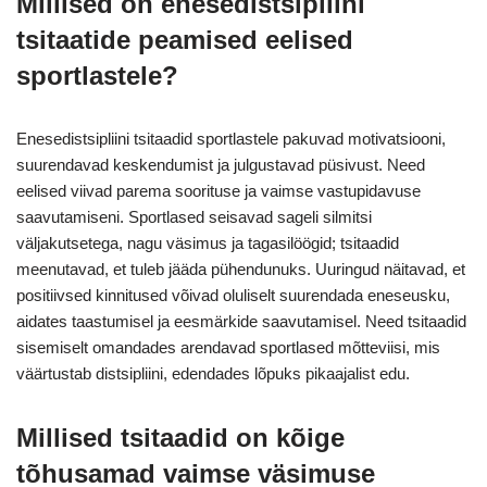
Millised on enesedistsipliini
tsitaatide peamised eelised
sportlastele?
Enesedistsipliini tsitaadid sportlastele pakuvad motivatsiooni,
suurendavad keskendumist ja julgustavad püsivust. Need
eelised viivad parema soorituse ja vaimse vastupidavuse
saavutamiseni. Sportlased seisavad sageli silmitsi
väljakutsetega, nagu väsimus ja tagasilöögid; tsitaadid
meenutavad, et tuleb jääda pühendunuks. Uuringud näitavad, et
positiivsed kinnitused võivad oluliselt suurendada eneseusku,
aidates taastumisel ja eesmärkide saavutamisel. Need tsitaadid
sisemiselt omandades arendavad sportlased mõtteviisi, mis
väärtustab distsipliini, edendades lõpuks pikaajalist edu.
Millised tsitaadid on kõige
tõhusamad vaimse väsimuse