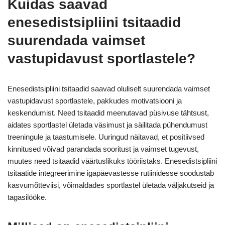
Kuidas saavad
enesedistsipliini tsitaadid
suurendada vaimset
vastupidavust sportlastele?
Enesedistsipliini tsitaadid saavad oluliselt suurendada vaimset
vastupidavust sportlastele, pakkudes motivatsiooni ja
keskendumist. Need tsitaadid meenutavad püsivuse tähtsust,
aidates sportlastel ületada väsimust ja säilitada pühendumust
treeningule ja taastumisele. Uuringud näitavad, et positiivsed
kinnitused võivad parandada sooritust ja vaimset tugevust,
muutes need tsitaadid väärtuslikuks tööriistaks. Enesedistsipliini
tsitaatide integreerimine igapäevastesse rutiinidesse soodustab
kasvumõtteviisi, võimaldades sportlastel ületada väljakutseid ja
tagasilööke.