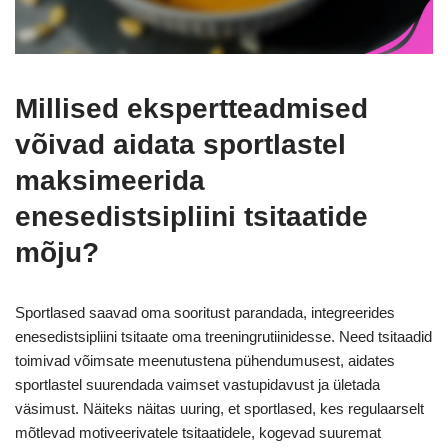
Millised ekspertteadmised
võivad aidata sportlastel
maksimeerida
enesedistsipliini tsitaatide
mõju?
Sportlased saavad oma sooritust parandada, integreerides
enesedistsipliini tsitaate oma treeningrutiinidesse. Need tsitaadid
toimivad võimsate meenutustena pühendumusest, aidates
sportlastel suurendada vaimset vastupidavust ja ületada
väsimust. Näiteks näitas uuring, et sportlased, kes regulaarselt
mõtlevad motiveerivatele tsitaatidele, kogevad suuremat