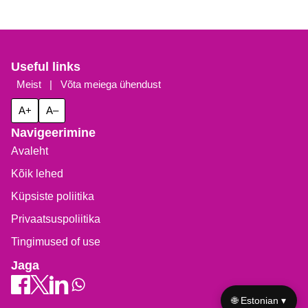
Useful links
Meist
|
Võta meiega ühendust
A+
A–
Navigeerimine
Avaleht
Kõik lehed
Küpsiste poliitika
Privaatsuspoliitika
Tingimused of use
Jaga
🌐 Estonian ▾