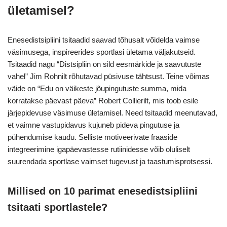
ületamisel?
Enesedistsipliini tsitaadid saavad tõhusalt võidelda vaimse
väsimusega, inspireerides sportlasi ületama väljakutseid.
Tsitaadid nagu “Distsipliin on sild eesmärkide ja saavutuste
vahel” Jim Rohnilt rõhutavad püsivuse tähtsust. Teine võimas
väide on “Edu on väikeste jõupingutuste summa, mida
korratakse päevast päeva” Robert Collierilt, mis toob esile
järjepidevuse väsimuse ületamisel. Need tsitaadid meenutavad,
et vaimne vastupidavus kujuneb pideva pingutuse ja
pühendumise kaudu. Selliste motiveerivate fraaside
integreerimine igapäevastesse rutiinidesse võib oluliselt
suurendada sportlase vaimset tugevust ja taastumisprotsessi.
Millised on 10 parimat enesedistsipliini
tsitaati sportlastele?