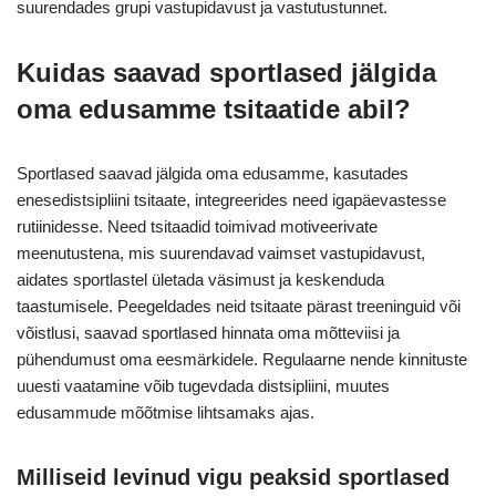
suurendades grupi vastupidavust ja vastutustunnet.
Kuidas saavad sportlased jälgida
oma edusamme tsitaatide abil?
Sportlased saavad jälgida oma edusamme, kasutades
enesedistsipliini tsitaate, integreerides need igapäevastesse
rutiinidesse. Need tsitaadid toimivad motiveerivate
meenutustena, mis suurendavad vaimset vastupidavust,
aidates sportlastel ületada väsimust ja keskenduda
taastumisele. Peegeldades neid tsitaate pärast treeninguid või
võistlusi, saavad sportlased hinnata oma mõtteviisi ja
pühendumust oma eesmärkidele. Regulaarne nende kinnituste
uuesti vaatamine võib tugevdada distsipliini, muutes
edusammude mõõtmise lihtsamaks ajas.
Milliseid levinud vigu peaksid sportlased