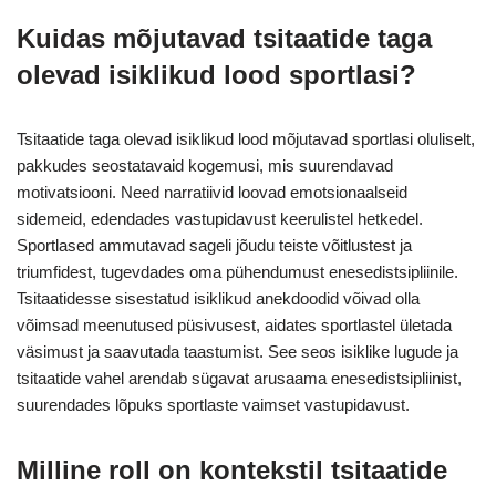
Kuidas mõjutavad tsitaatide taga
olevad isiklikud lood sportlasi?
Tsitaatide taga olevad isiklikud lood mõjutavad sportlasi oluliselt,
pakkudes seostatavaid kogemusi, mis suurendavad
motivatsiooni. Need narratiivid loovad emotsionaalseid
sidemeid, edendades vastupidavust keerulistel hetkedel.
Sportlased ammutavad sageli jõudu teiste võitlustest ja
triumfidest, tugevdades oma pühendumust enesedistsipliinile.
Tsitaatidesse sisestatud isiklikud anekdoodid võivad olla
võimsad meenutused püsivusest, aidates sportlastel ületada
väsimust ja saavutada taastumist. See seos isiklike lugude ja
tsitaatide vahel arendab sügavat arusaama enesedistsipliinist,
suurendades lõpuks sportlaste vaimset vastupidavust.
Milline roll on kontekstil tsitaatide