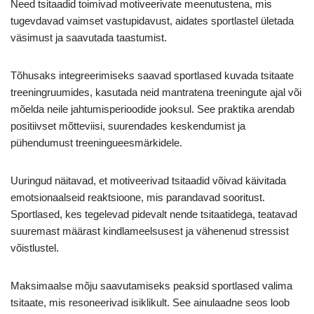
Need tsitaadid toimivad motiveerivate meenutustena, mis
tugevdavad vaimset vastupidavust, aidates sportlastel ületada
väsimust ja saavutada taastumist.
Tõhusaks integreerimiseks saavad sportlased kuvada tsitaate
treeningruumides, kasutada neid mantratena treeningute ajal või
mõelda neile jahtumisperioodide jooksul. See praktika arendab
positiivset mõtteviisi, suurendades keskendumist ja
pühendumust treeningueesmärkidele.
Uuringud näitavad, et motiveerivad tsitaadid võivad käivitada
emotsionaalseid reaktsioone, mis parandavad sooritust.
Sportlased, kes tegelevad pidevalt nende tsitaatidega, teatavad
suuremast määrast kindlameelsusest ja vähenenud stressist
võistlustel.
Maksimaalse mõju saavutamiseks peaksid sportlased valima
tsitaate, mis resoneerivad isiklikult. See ainulaadne seos loob