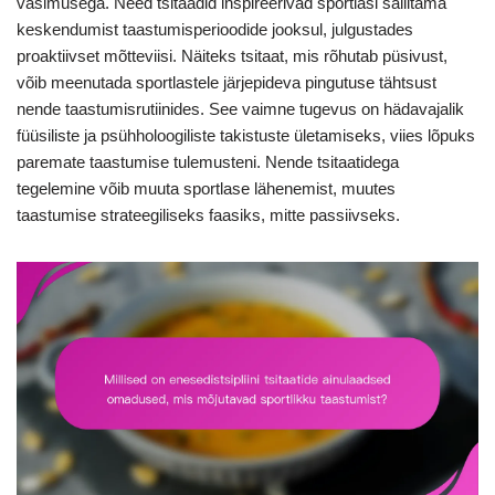
väsimusega. Need tsitaadid inspireerivad sportlasi säilitama
keskendumist taastumisperioodide jooksul, julgustades
proaktiivset mõtteviisi. Näiteks tsitaat, mis rõhutab püsivust,
võib meenutada sportlastele järjepideva pingutuse tähtsust
nende taastumisrutiinides. See vaimne tugevus on hädavajalik
füüsiliste ja psühholoogiliste takistuste ületamiseks, viies lõpuks
paremate taastumise tulemusteni. Nende tsitaatidega
tegelemine võib muuta sportlase lähenemist, muutes
taastumise strateegiliseks faasiks, mitte passiivseks.