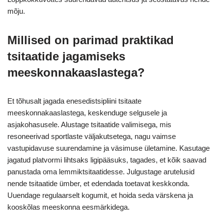
mõju.
Millised on parimad praktikad
tsitaatide jagamiseks
meeskonnakaaslastega?
Et tõhusalt jagada enesedistsipliini tsitaate
meeskonnakaaslastega, keskenduge selgusele ja
asjakohasusele. Alustage tsitaatide valimisega, mis
resoneerivad sportlaste väljakutsetega, nagu vaimse
vastupidavuse suurendamine ja väsimuse ületamine. Kasutage
jagatud platvormi lihtsaks ligipääsuks, tagades, et kõik saavad
panustada oma lemmiktsitaatidesse. Julgustage arutelusid
nende tsitaatide ümber, et edendada toetavat keskkonda.
Uuendage regulaarselt kogumit, et hoida seda värskena ja
kooskõlas meeskonna eesmärkidega.