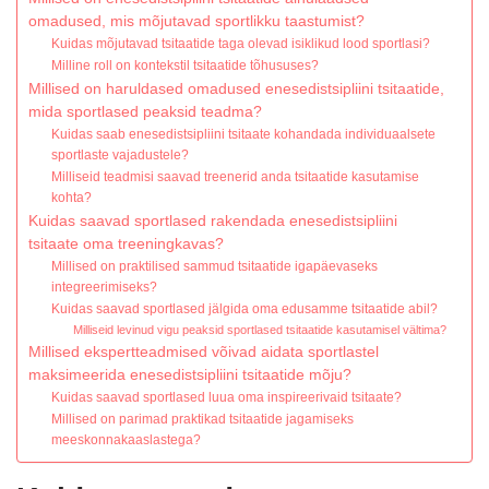
omadused, mis mõjutavad sportlikku taastumist?
Kuidas mõjutavad tsitaatide taga olevad isiklikud lood sportlasi?
Milline roll on kontekstil tsitaatide tõhususes?
Millised on haruldased omadused enesedistsipliini tsitaatide,
mida sportlased peaksid teadma?
Kuidas saab enesedistsipliini tsitaate kohandada individuaalsete
sportlaste vajadustele?
Milliseid teadmisi saavad treenerid anda tsitaatide kasutamise
kohta?
Kuidas saavad sportlased rakendada enesedistsipliini
tsitaate oma treeningkavas?
Millised on praktilised sammud tsitaatide igapäevaseks
integreerimiseks?
Kuidas saavad sportlased jälgida oma edusamme tsitaatide abil?
Milliseid levinud vigu peaksid sportlased tsitaatide kasutamisel vältima?
Millised ekspertteadmised võivad aidata sportlastel
maksimeerida enesedistsipliini tsitaatide mõju?
Kuidas saavad sportlased luua oma inspireerivaid tsitaate?
Millised on parimad praktikad tsitaatide jagamiseks
meeskonnakaaslastega?