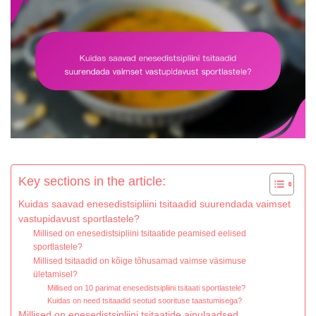
Key sections in the article:
Kuidas saavad enesedistsipliini tsitaadid suurendada vaimset
vastupidavust sportlastele?
Millised on enesedistsipliini tsitaatide peamised eelised
sportlastele?
Millised tsitaadid on kõige tõhusamad vaimse väsimuse
ületamisel?
Millised on 10 parimat enesedistsipliini tsitaati sportlastele?
Kuidas on need tsitaadid seotud soorituse taastumisega?
Millised on enesedistsipliini tsitaatide ainulaadsed