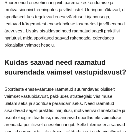
Suurenenud enesehinnang viib parema keskendumise ja
motivatsioonini treeningutes ja võistlustel. Uuringud näitavad, et
sportlased, kes tegelevad eneseväärtuse kirjandusega,
teatavad kõrgematest enesekindluse tasemetest ja vähenenud
ärevusest. Lisaks sisaldavad need raamatud sageli praktilisi
harjutusi, mida sportlased saavad rakendada, edendades
pikaajalist vaimset heaolu.
Kuidas saavad need raamatud
suurendada vaimset vastupidavust?
Sportlaste eneseväärtuse raamatud suurendavad oluliselt
vaimset vastupidavust, pakkudes strateegiaid väsimuse
ületamiseks ja soorituse parandamiseks. Need raamatud
sisaldavad sageli praktilisi harjutusi, motiveerivaid anekdoote ja
psühholoogilisi teadmisi, mis annavad sportlastele võimaluse
arendada positiivset enesehinnangut. Selle tulemusena saavad
lugejad paremini hallata stressi, säilitada keskendumisvõimet ja