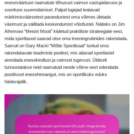
eneseväärtuse raamatute tõhusust vaimse vastupidavuse ja
soorituse suurendamisel. Paljud lugejad teatavad
märkimisväärsetest parandustest oma võimes ületada
väsimust ja säilitada keskendumist võistlustel. Näiteks on Jim
Afremowi “Meistri Mooti” kiidetud praktiliste strateegiate eest,
mida sportlased saavad otse oma treeningrutiinides rakendada.
Samuti on Gary Macki “Mõtte Spordisaal” tuntud oma
rakendatavate teadmiste poolest, mis aitavad sportlastel
arendada enesekindlust ja vaimset tugevust. Üldiselt
tunnustatakse neid raamatuid nende võime eest edendada
positiivset enesehinnangut, mis on sportlikuks eduks
hädavajalik.