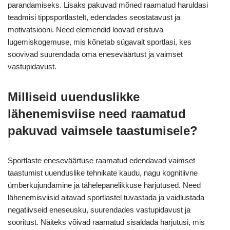
parandamiseks. Lisaks pakuvad mõned raamatud haruldasi
teadmisi tippsportlastelt, edendades seostatavust ja
motivatsiooni. Need elemendid loovad eristuva
lugemiskogemuse, mis kõnetab sügavalt sportlasi, kes
soovivad suurendada oma eneseväärtust ja vaimset
vastupidavust.
Milliseid uuenduslikke
lähenemisviise need raamatud
pakuvad vaimsele taastumisele?
Sportlaste eneseväärtuse raamatud edendavad vaimset
taastumist uuenduslike tehnikate kaudu, nagu kognitiivne
ümberkujundamine ja tähelepanelikkuse harjutused. Need
lähenemisviisid aitavad sportlastel tuvastada ja vaidlustada
negatiivseid eneseusku, suurendades vastupidavust ja
sooritust. Näiteks võivad raamatud sisaldada harjutusi, mis