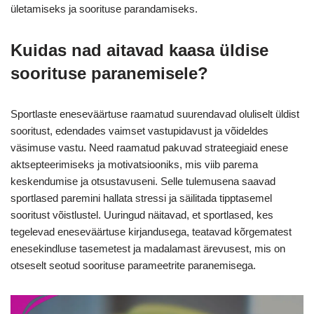
ületamiseks ja soorituse parandamiseks.
Kuidas nad aitavad kaasa üldise
soorituse paranemisele?
Sportlaste eneseväärtuse raamatud suurendavad oluliselt üldist
sooritust, edendades vaimset vastupidavust ja võideldes
väsimuse vastu. Need raamatud pakuvad strateegiaid enese
aktsepteerimiseks ja motivatsiooniks, mis viib parema
keskendumise ja otsustavuseni. Selle tulemusena saavad
sportlased paremini hallata stressi ja säilitada tipptasemel
sooritust võistlustel. Uuringud näitavad, et sportlased, kes
tegelevad eneseväärtuse kirjandusega, teatavad kõrgematest
enesekindluse tasemetest ja madalamast ärevusest, mis on
otseselt seotud soorituse parameetrite paranemisega.