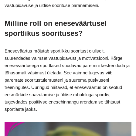
vastupidavuse ja üldise soorituse paranemiseni.
Milline roll on eneseväärtusel
sportlikus soorituses?
Eneseväärtus mõjutab sportlikku sooritust oluliselt,
suurendades vaimset vastupidavust ja motivatsiooni. Kõrge
eneseväärtusega sportlased suudavad paremini keskenduda ja
tõhusamalt väsimust ületada. See vaimne tugevus viib
paremate sooritustulemusteni ja suurema püsivuseni
treeningutes. Uuringud näitavad, et eneseväärtus on seotud
eesmärkide saavutamise ja üldise rahuloluga spordis,
tugevdades positiivse enesehinnangu arendamise tähtsust
sportlaste jaoks.