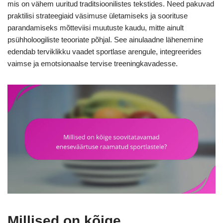
mis on vähem uuritud traditsioonilistes tekstides. Need pakuvad
praktilisi strateegiaid väsimuse ületamiseks ja soorituse
parandamiseks mõtteviisi muutuste kaudu, mitte ainult
psühholoogiliste teooriate põhjal. See ainulaadne lähenemine
edendab terviklikku vaadet sportlase arengule, integreerides
vaimse ja emotsionaalse tervise treeningkavadesse.
Millised on kõige