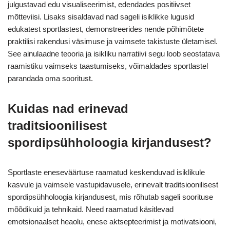
julgustavad edu visualiseerimist, edendades positiivset
mõtteviisi. Lisaks sisaldavad nad sageli isiklikke lugusid
edukatest sportlastest, demonstreerides nende põhimõtete
praktilisi rakendusi väsimuse ja vaimsete takistuste ületamisel.
See ainulaadne teooria ja isikliku narratiivi segu loob seostatava
raamistiku vaimseks taastumiseks, võimaldades sportlastel
parandada oma sooritust.
Kuidas nad erinevad
traditsioonilisest
spordipsühholoogia kirjandusest?
Sportlaste eneseväärtuse raamatud keskenduvad isiklikule
kasvule ja vaimsele vastupidavusele, erinevalt traditsioonilisest
spordipsühholoogia kirjandusest, mis rõhutab sageli soorituse
mõõdikuid ja tehnikaid. Need raamatud käsitlevad
emotsionaalset heaolu, enese aktsepteerimist ja motivatsiooni,