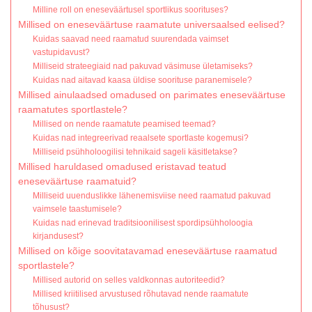
Milline roll on eneseväärtusel sportlikus soorituses?
Millised on eneseväärtuse raamatute universaalsed eelised?
Kuidas saavad need raamatud suurendada vaimset
vastupidavust?
Milliseid strateegiaid nad pakuvad väsimuse ületamiseks?
Kuidas nad aitavad kaasa üldise soorituse paranemisele?
Millised ainulaadsed omadused on parimates eneseväärtuse
raamatutes sportlastele?
Millised on nende raamatute peamised teemad?
Kuidas nad integreerivad reaalsete sportlaste kogemusi?
Milliseid psühholoogilisi tehnikaid sageli käsitletakse?
Millised haruldased omadused eristavad teatud
eneseväärtuse raamatuid?
Milliseid uuenduslikke lähenemisviise need raamatud pakuvad
vaimsele taastumisele?
Kuidas nad erinevad traditsioonilisest spordipsühholoogia
kirjandusest?
Millised on kõige soovitatavamad eneseväärtuse raamatud
sportlastele?
Millised autorid on selles valdkonnas autoriteedid?
Millised kriitilised arvustused rõhutavad nende raamatute
tõhusust?