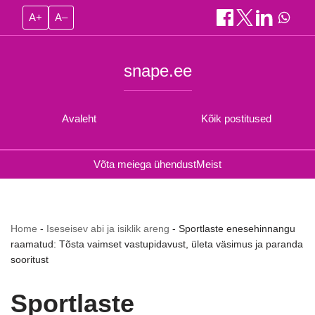
A+
A–
snape.ee
Avaleht
Kõik postitused
Võta meiega ühendust
Meist
Home
-
Iseseisev abi ja isiklik areng
-
Sportlaste enesehinnangu
raamatud: Tõsta vaimset vastupidavust, ületa väsimus ja paranda
sooritust
Sportlaste