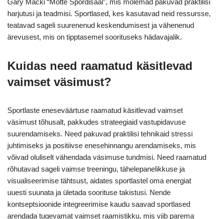
Gary Macki “Mõtte Spordisaal”, mis mõlemad pakuvad praktilisi
harjutusi ja teadmisi. Sportlased, kes kasutavad neid ressursse,
teatavad sageli suurenenud keskendumisest ja vähenenud
ärevusest, mis on tipptasemel soorituseks hädavajalik.
Kuidas need raamatud käsitlevad
vaimset väsimust?
Sportlaste eneseväärtuse raamatud käsitlevad vaimset
väsimust tõhusalt, pakkudes strateegiaid vastupidavuse
suurendamiseks. Need pakuvad praktilisi tehnikaid stressi
juhtimiseks ja positiivse enesehinnangu arendamiseks, mis
võivad oluliselt vähendada väsimuse tundmisi. Need raamatud
rõhutavad sageli vaimse treeningu, tähelepanelikkuse ja
visualiseerimise tähtsust, aidates sportlastel oma energiat
uuesti suunata ja ületada soorituse takistusi. Nende
kontseptsioonide integreerimise kaudu saavad sportlased
arendada tugevamat vaimset raamistikku, mis viib parema