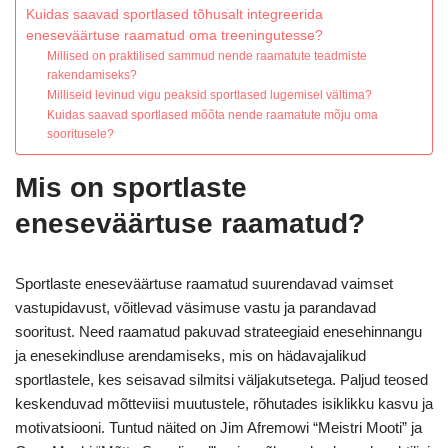
Kuidas saavad sportlased tõhusalt integreerida
eneseväärtuse raamatud oma treeningutesse?
Millised on praktilised sammud nende raamatute teadmiste
rakendamiseks?
Milliseid levinud vigu peaksid sportlased lugemisel vältima?
Kuidas saavad sportlased mõõta nende raamatute mõju oma
sooritusele?
Mis on sportlaste
eneseväärtuse raamatud?
Sportlaste eneseväärtuse raamatud suurendavad vaimset
vastupidavust, võitlevad väsimuse vastu ja parandavad
sooritust. Need raamatud pakuvad strateegiaid enesehinnangu
ja enesekindluse arendamiseks, mis on hädavajalikud
sportlastele, kes seisavad silmitsi väljakutsetega. Paljud teosed
keskenduvad mõtteviisi muutustele, rõhutades isiklikku kasvu ja
motivatsiooni. Tuntud näited on Jim Afremowi “Meistri Mooti” ja