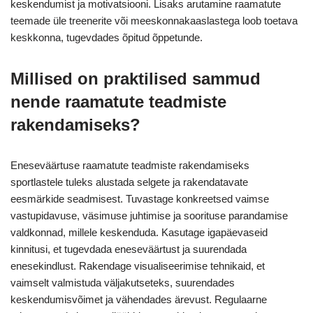
keskendumist ja motivatsiooni. Lisaks arutamine raamatute
teemade üle treenerite või meeskonnakaaslastega loob toetava
keskkonna, tugevdades õpitud õppetunde.
Millised on praktilised sammud
nende raamatute teadmiste
rakendamiseks?
Eneseväärtuse raamatute teadmiste rakendamiseks
sportlastele tuleks alustada selgete ja rakendatavate
eesmärkide seadmisest. Tuvastage konkreetsed vaimse
vastupidavuse, väsimuse juhtimise ja soorituse parandamise
valdkonnad, millele keskenduda. Kasutage igapäevaseid
kinnitusi, et tugevdada eneseväärtust ja suurendada
enesekindlust. Rakendage visualiseerimise tehnikaid, et
vaimselt valmistuda väljakutseteks, suurendades
keskendumisvõimet ja vähendades ärevust. Regulaarne