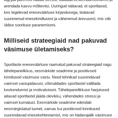
arendada kasvu mõtteviisi. Uuringud näitavad, et sportlased,
kes tegelevad eneseväärtuse kirjandusega, teatavad
suurenenud enesekindlusest ja vähenenud ärevusest, mis viib
üldise soorituse paranemiseni.
Milliseid strateegiaid nad pakuvad
väsimuse ületamiseks?
Sportlaste eneseväärtuse raamatud pakuvad strateegiaid nagu
tähelepanelikkus, eesmärkide seadmine ja positiivsed
kinnitused väsimuse vastu. Need tehnikad suurendavad
vaimset vastupidavust, võimaldades sportlastel säilitada
keskendumist ja motivatsiooni. Tähelepanelikkuse harjutused
aitavad sportlastel jääda olevikku, vähendades stressi ja
vaimset kurnatust. Eesmärkide seadmine edendab
eesmärgistatud tunnet, samas kui positiivsed kinnitused
suurendavad enesekehtestamist, mis on hädavajalik väsimuse