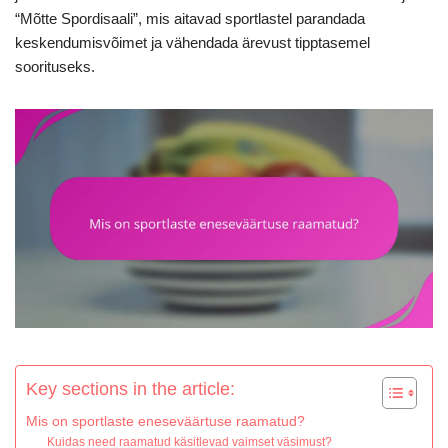
“Mõtte Spordisaali”, mis aitavad sportlastel parandada
keskendumisvõimet ja vähendada ärevust tipptasemel
soorituseks.
Key sections in the article:
Mis on sportlaste eneseväärtuse raamatud?
Kuidas need raamatud käsitlevad vaimset väsimust?