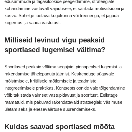
edusammude ja tagasilöökide peegeldamine, strateegiate
kohandamine vastavalt vajadusele, et säilitada motivatsiooni ja
kasvu. Suhelge toetava kogukonna või treeneriga, et jagada
kogemusi ja saada vastutust.
Milliseid levinud vigu peaksid
sportlased lugemisel vältima?
Sportlased peaksid vältima segajaid, pinnapealset lugemist ja
rakendamise tähelepanuta jätmist. Keskenduge sügavale
mõistmisele, kriitilisele mõtlemisele ja teadmiste
integreerimisele praktikas. Kontseptsioonide vale tõlgendamine
võib takistada vaimset vastupidavust ja sooritust. Eelistage
raamatuid, mis pakuvad rakendatavaid strateegiaid väsimuse
ületamiseks ja eneseväärtuse suurendamiseks.
Kuidas saavad sportlased mõõta