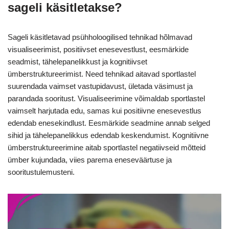
sageli käsitletakse?
Sageli käsitletavad psühholoogilised tehnikad hõlmavad
visualiseerimist, positiivset enesevestlust, eesmärkide
seadmist, tähelepanelikkust ja kognitiivset
ümberstruktureerimist. Need tehnikad aitavad sportlastel
suurendada vaimset vastupidavust, ületada väsimust ja
parandada sooritust. Visualiseerimine võimaldab sportlastel
vaimselt harjutada edu, samas kui positiivne enesevestlus
edendab enesekindlust. Eesmärkide seadmine annab selged
sihid ja tähelepanelikkus edendab keskendumist. Kognitiivne
ümberstruktureerimine aitab sportlastel negatiivseid mõtteid
ümber kujundada, viies parema eneseväärtuse ja
sooritustulemusteni.