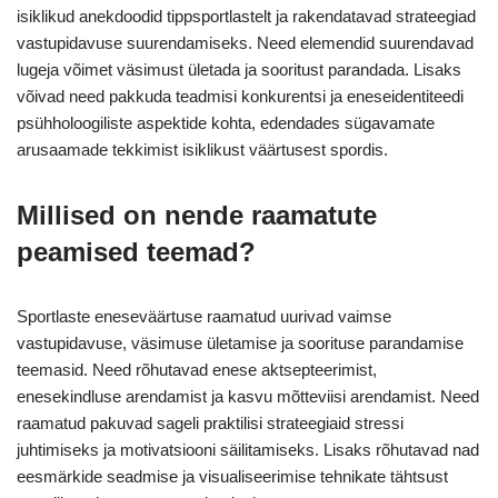
isiklikud anekdoodid tippsportlastelt ja rakendatavad strateegiad
vastupidavuse suurendamiseks. Need elemendid suurendavad
lugeja võimet väsimust ületada ja sooritust parandada. Lisaks
võivad need pakkuda teadmisi konkurentsi ja eneseidentiteedi
psühholoogiliste aspektide kohta, edendades sügavamate
arusaamade tekkimist isiklikust väärtusest spordis.
Millised on nende raamatute
peamised teemad?
Sportlaste eneseväärtuse raamatud uurivad vaimse
vastupidavuse, väsimuse ületamise ja soorituse parandamise
teemasid. Need rõhutavad enese aktsepteerimist,
enesekindluse arendamist ja kasvu mõtteviisi arendamist. Need
raamatud pakuvad sageli praktilisi strateegiaid stressi
juhtimiseks ja motivatsiooni säilitamiseks. Lisaks rõhutavad nad
eesmärkide seadmise ja visualiseerimise tehnikate tähtsust