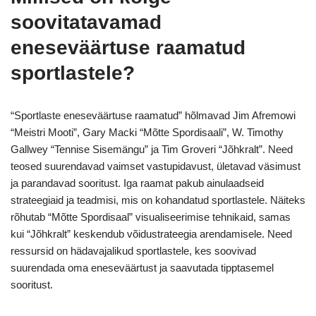
soovitatavamad
eneseväärtuse raamatud
sportlastele?
“Sportlaste eneseväärtuse raamatud” hõlmavad Jim Afremowi
“Meistri Mooti”, Gary Macki “Mõtte Spordisaali”, W. Timothy
Gallwey “Tennise Sisemängu” ja Tim Groveri “Jõhkralt”. Need
teosed suurendavad vaimset vastupidavust, ületavad väsimust
ja parandavad sooritust. Iga raamat pakub ainulaadseid
strateegiaid ja teadmisi, mis on kohandatud sportlastele. Näiteks
rõhutab “Mõtte Spordisaal” visualiseerimise tehnikaid, samas
kui “Jõhkralt” keskendub võidustrateegia arendamisele. Need
ressursid on hädavajalikud sportlastele, kes soovivad
suurendada oma eneseväärtust ja saavutada tipptasemel
sooritust.