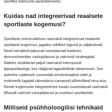
sportlike tulemuste parandamiseks.
Kuidas nad integreerivad reaalsete
sportlaste kogemusi?
Sportlaste eneseväärtuse raamatud integreerivad reaalsete
sportlaste kogemusi, jagades isiklikke lugusid ja väljakutseid.
Need narratiivid pakuvad seostatavaid teadmisi,
demonstreerides vastupidavust ja vaimseid strateegiaid.
Näiteks sisaldavad paljud raamatud intervjuusid
tippsportlastega, kes räägivad tagasilöökide ületamisest. See
autentne vaatenurk suurendab emotsionaalset sidet ja
motiveerib lugejaid rakendama sarnaseid põhimõtteid oma elus.
Nende kogemuste integreerimise kaudu suurendavad raamatud
tõhusalt vaimset vastupidavust ja sooritust sportlastele.
Milliseid psühholoogilisi tehnikaid