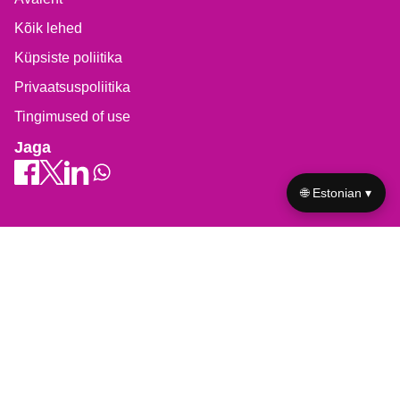
Kõik lehed
Küpsiste poliitika
Privaatsuspoliitika
Tingimused of use
Jaga
🌐 Estonian ▾