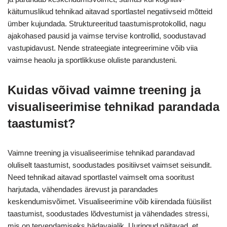
käitumuslikud tehnikad aitavad sportlastel negatiivseid mõtteid
ümber kujundada. Struktureeritud taastumisprotokollid, nagu
ajakohased pausid ja vaimse tervise kontrollid, soodustavad
vastupidavust. Nende strateegiate integreerimine võib viia
vaimse heaolu ja sportlikkuse oluliste parandusteni.
Kuidas võivad vaimne treening ja
visualiseerimise tehnikad parandada
taastumist?
Vaimne treening ja visualiseerimise tehnikad parandavad
oluliselt taastumist, soodustades positiivset vaimset seisundit.
Need tehnikad aitavad sportlastel vaimselt oma sooritust
harjutada, vähendades ärevust ja parandades
keskendumisvõimet. Visualiseerimine võib kiirendada füüsilist
taastumist, soodustades lõdvestumist ja vähendades stressi,
mis on tervendamiseks hädavajalik. Uuringud näitavad, et