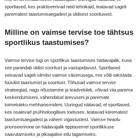
sportlased, kes praktiseerivad neid tehnikaid, teatavad sageli
parematest taastumisaegadest ja üldisest sooritusest.
Milline on vaimse tervise toe tähtsus
sportlikus taastumises?
Vaimse tervise tugi on sportlikus taastumises hädavajalik, kuna
see parandab üldist sooritust ja vastupidavust. Sportlased
seisavad sageli silmitsi vaimse väsimusega, mis võib takistada
füüsilist taastumist ja sooritust. Tõhusad vaimse tervise
strateegiad, nagu nõustamine ja teadvelolek, võivad viia parema
keskendumiseni, vähendatud ärevuseni ja paremate
toimetuleku mehhanismideni. Uuringud näitavad, et sportlased,
kes osalevad psühholoogilises toetuses, teatavad kiirematest
taastumisaegadest ja vähem vigastustest. Vaimse heaolu
prioriseerimine on hädavajalik tipptasemel sportlikkuse
saavutamiseks ja pikaajalise edu tagamiseks.