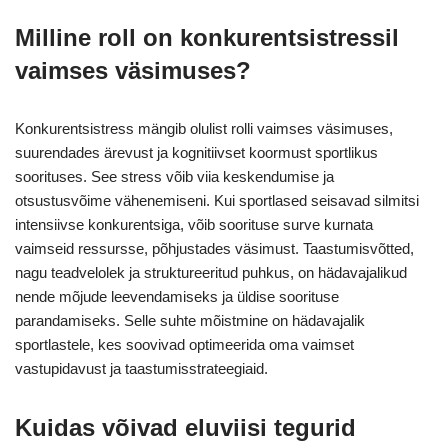
Milline roll on konkurentsistressil
vaimses väsimuses?
Konkurentsistress mängib olulist rolli vaimses väsimuses,
suurendades ärevust ja kognitiivset koormust sportlikus
soorituses. See stress võib viia keskendumise ja
otsustusvõime vähenemiseni. Kui sportlased seisavad silmitsi
intensiivse konkurentsiga, võib soorituse surve kurnata
vaimseid ressursse, põhjustades väsimust. Taastumisvõtted,
nagu teadvelolek ja struktureeritud puhkus, on hädavajalikud
nende mõjude leevendamiseks ja üldise soorituse
parandamiseks. Selle suhte mõistmine on hädavajalik
sportlastele, kes soovivad optimeerida oma vaimset
vastupidavust ja taastumisstrateegiaid.
Kuidas võivad eluviisi tegurid