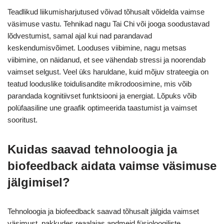
Teadlikud liikumisharjutused võivad tõhusalt võidelda vaimse
väsimuse vastu. Tehnikad nagu Tai Chi või jooga soodustavad
lõdvestumist, samal ajal kui nad parandavad
keskendumisvõimet. Looduses viibimine, nagu metsas
viibimine, on näidanud, et see vähendab stressi ja noorendab
vaimset selgust. Veel üks haruldane, kuid mõjuv strateegia on
teatud looduslike toidulisandite mikrodoosimine, mis võib
parandada kognitiivset funktsiooni ja energiat. Lõpuks võib
polüfaasiline une graafik optimeerida taastumist ja vaimset
sooritust.
Kuidas saavad tehnoloogia ja
biofeedback aidata vaimse väsimuse
jälgimisel?
Tehnoloogia ja biofeedback saavad tõhusalt jälgida vaimset
väsimust, pakkudes reaalajas andmeid füsioloogiliste