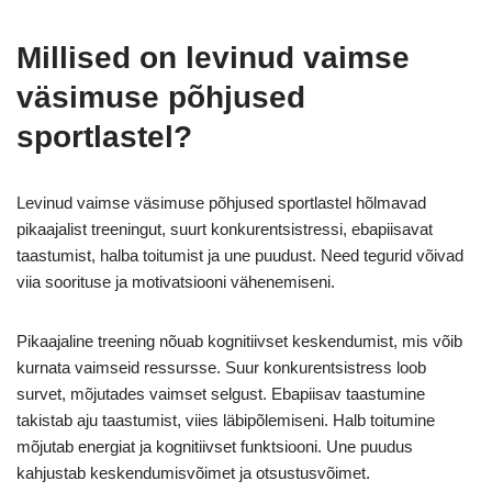
Millised on levinud vaimse
väsimuse põhjused
sportlastel?
Levinud vaimse väsimuse põhjused sportlastel hõlmavad
pikaajalist treeningut, suurt konkurentsistressi, ebapiisavat
taastumist, halba toitumist ja une puudust. Need tegurid võivad
viia soorituse ja motivatsiooni vähenemiseni.
Pikaajaline treening nõuab kognitiivset keskendumist, mis võib
kurnata vaimseid ressursse. Suur konkurentsistress loob
survet, mõjutades vaimset selgust. Ebapiisav taastumine
takistab aju taastumist, viies läbipõlemiseni. Halb toitumine
mõjutab energiat ja kognitiivset funktsiooni. Une puudus
kahjustab keskendumisvõimet ja otsustusvõimet.