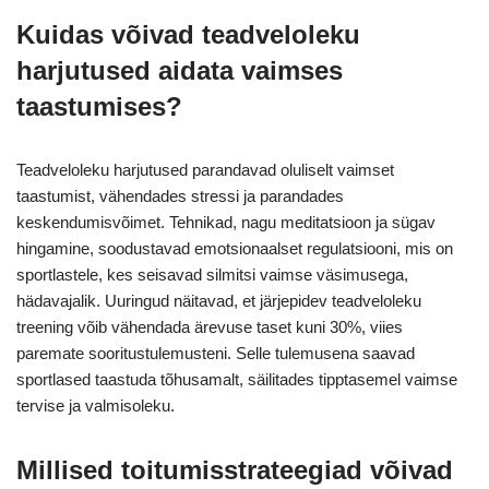
Kuidas võivad teadveloleku
harjutused aidata vaimses
taastumises?
Teadveloleku harjutused parandavad oluliselt vaimset
taastumist, vähendades stressi ja parandades
keskendumisvõimet. Tehnikad, nagu meditatsioon ja sügav
hingamine, soodustavad emotsionaalset regulatsiooni, mis on
sportlastele, kes seisavad silmitsi vaimse väsimusega,
hädavajalik. Uuringud näitavad, et järjepidev teadveloleku
treening võib vähendada ärevuse taset kuni 30%, viies
paremate sooritustulemusteni. Selle tulemusena saavad
sportlased taastuda tõhusamalt, säilitades tipptasemel vaimse
tervise ja valmisoleku.
Millised toitumisstrateegiad võivad