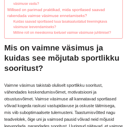
väsimuse vastu?
Millised on parimad praktikad, mida sportlased saavad
rakendada vaimse väsimuse ennetamiseks?
Kuidas saavad sportlased luua tasakaalustatud treeningkava
väsimuse leevendamiseks?
Milline roll on meeskonna toetusel vaimse väsimuse juhtimisel?
Mis on vaimne väsimus ja
kuidas see mõjutab sportlikku
sooritust?
Vaimne väsimus takistab oluliselt sportlikku sooritust,
vähendades keskendumisvõimet, motivatsiooni ja
otsustusvõimet. Vaimse väsimuse all kannatavad sportlased
võivad kogeda raskusi vastupidavuse ja oskuste täitmisega,
mis viib suboptimaalsete tulemusteni. Taastumisvõtted nagu
teadvelolek, õige uni ja vaimsed pausid võivad neid mõjusid
leevendada, parandades sooritust. Uuringud näitavad, et vaimne