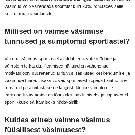
väsimus võib vähendada sooritust kuni 20%, rõhutades selle
kriitilist mõju sportlastele.
Millised on vaimse väsimuse
tunnused ja sümptomid sportlastel?
Vaimne väsimus sportlastel avaldub erinevate märkide ja
sümptomite kaudu. Peamised näitajad on vähenenud
motivatsioon, suurenenud ärrituvus, raskused keskendumisel ja
väsimuse tunne. Lisaks võivad sportlased kogeda häiritud une
mustreid ja sooritustaseme langust. Nende sümptomite
varajane tuvastamine on tõhusaks taastumiseks ja tipptasemel
sportlikkuse säilitamiseks hädavajalik.
Kuidas erineb vaimne väsimus
füüsilisest väsimusest?