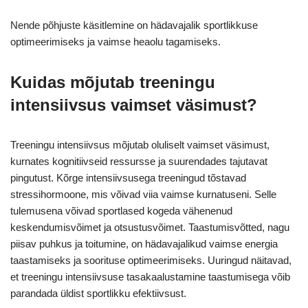
Nende põhjuste käsitlemine on hädavajalik sportlikkuse
optimeerimiseks ja vaimse heaolu tagamiseks.
Kuidas mõjutab treeningu
intensiivsus vaimset väsimust?
Treeningu intensiivsus mõjutab oluliselt vaimset väsimust,
kurnates kognitiivseid ressursse ja suurendades tajutavat
pingutust. Kõrge intensiivsusega treeningud tõstavad
stressihormoone, mis võivad viia vaimse kurnatuseni. Selle
tulemusena võivad sportlased kogeda vähenenud
keskendumisvõimet ja otsustusvõimet. Taastumisvõtted, nagu
piisav puhkus ja toitumine, on hädavajalikud vaimse energia
taastamiseks ja soorituse optimeerimiseks. Uuringud näitavad,
et treeningu intensiivsuse tasakaalustamine taastumisega võib
parandada üldist sportlikku efektiivsust.