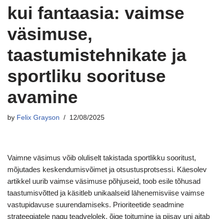
kui fantaasia: vaimse
väsimuse,
taastumistehnikate ja
sportliku soorituse
avamine
by
Felix Grayson
12/08/2025
Vaimne väsimus võib oluliselt takistada sportlikku sooritust,
mõjutades keskendumisvõimet ja otsustusprotsessi. Käesolev
artikkel uurib vaimse väsimuse põhjuseid, toob esile tõhusad
taastumisvõtted ja käsitleb unikaalseid lähenemisviise vaimse
vastupidavuse suurendamiseks. Prioriteetide seadmine
strateegiatele nagu teadvelolek, õige toitumine ja piisav uni aitab