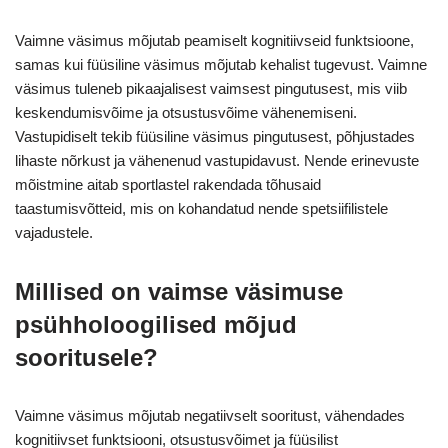
Vaimne väsimus mõjutab peamiselt kognitiivseid funktsioone,
samas kui füüsiline väsimus mõjutab kehalist tugevust. Vaimne
väsimus tuleneb pikaajalisest vaimsest pingutusest, mis viib
keskendumisvõime ja otsustusvõime vähenemiseni.
Vastupidiselt tekib füüsiline väsimus pingutusest, põhjustades
lihaste nõrkust ja vähenenud vastupidavust. Nende erinevuste
mõistmine aitab sportlastel rakendada tõhusaid
taastumisvõtteid, mis on kohandatud nende spetsiifilistele
vajadustele.
Millised on vaimse väsimuse
psühholoogilised mõjud
sooritusele?
Vaimne väsimus mõjutab negatiivselt sooritust, vähendades
kognitiivset funktsiooni, otsustusvõimet ja füüsilist