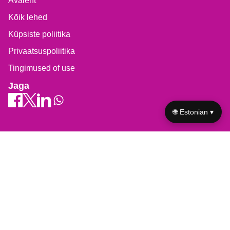
Avaleht
Kõik lehed
Küpsiste poliitika
Privaatsuspoliitika
Tingimused of use
Jaga
🌐 Estonian ▾