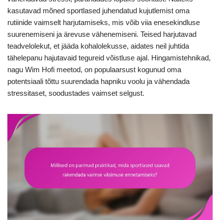
kasutavad mõned sportlased juhendatud kujutlemist oma
rutiinide vaimselt harjutamiseks, mis võib viia enesekindluse
suurenemiseni ja ärevuse vähenemiseni. Teised harjutavad
teadvelolekut, et jääda kohalolekusse, aidates neil juhtida
tähelepanu hajutavaid tegureid võistluse ajal. Hingamistehnikad,
nagu Wim Hofi meetod, on populaarsust kogunud oma
potentsiaali tõttu suurendada hapniku voolu ja vähendada
stressitaset, soodustades vaimset selgust.