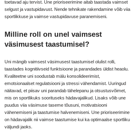
toetavad aju tervist. Une prioriseerimine aitab taastada vaimset
selgust ja vastupidavust. Nende tehnikate rakendamine võib viia
sportlikkuse ja vaimse vastupidavuse paranemiseni.
Milline roll on unel vaimsest
väsimusest taastumisel?
Uni mängib vaimsest väsimusest taastumisel olulist rolli,
taastades kognitiivseid funktsioone ja parandades üldist heaolu.
Kvaliteetne uni soodustab mälu konsolideerimist,
emotsionaalset regulatsiooni ja stressi vähendamist. Uuringud
näitavad, et piisav uni parandab tähelepanu ja otsustusvõimet,
mis on sportlikuks soorituseks hädavajalikud. Lisaks võib une
puudus viia väsimuse taseme tõusuni, motivatsiooni
vähenemiseni ja taastumise halvenemiseni. Une prioriseerimine
on hädavajalik nii vaimse taastumise kui ka optimaalse sportliku
väljundi jaoks.