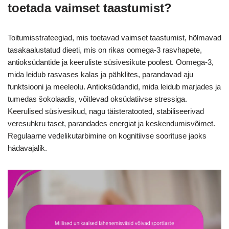
toetada vaimset taastumist?
Toitumisstrateegiad, mis toetavad vaimset taastumist, hõlmavad
tasakaalustatud dieeti, mis on rikas oomega-3 rasvhapete,
antioksüdantide ja keeruliste süsivesikute poolest. Oomega-3,
mida leidub rasvases kalas ja pähklites, parandavad aju
funktsiooni ja meeleolu. Antioksüdandid, mida leidub marjades ja
tumedas šokolaadis, võitlevad oksüdatiivse stressiga.
Keerulised süsivesikud, nagu täisteratooted, stabiliseerivad
veresuhkru taset, parandades energiat ja keskendumisvõimet.
Regulaarne vedelikutarbimine on kognitiivse soorituse jaoks
hädavajalik.