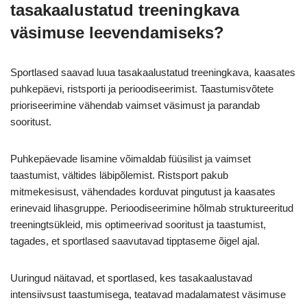
tasakaalustatud treeningkava
väsimuse leevendamiseks?
Sportlased saavad luua tasakaalustatud treeningkava, kaasates
puhkepäevi, ristsporti ja perioodiseerimist. Taastumisvõtete
prioriseerimine vähendab vaimset väsimust ja parandab
sooritust.
Puhkepäevade lisamine võimaldab füüsilist ja vaimset
taastumist, vältides läbipõlemist. Ristsport pakub
mitmekesisust, vähendades korduvat pingutust ja kaasates
erinevaid lihasgruppe. Perioodiseerimine hõlmab struktureeritud
treeningtsükleid, mis optimeerivad sooritust ja taastumist,
tagades, et sportlased saavutavad tipptaseme õigel ajal.
Uuringud näitavad, et sportlased, kes tasakaalustavad
intensiivsust taastumisega, teatavad madalamatest väsimuse