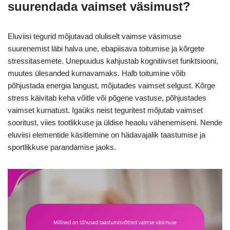
suurendada vaimset väsimust?
Eluviisi tegurid mõjutavad oluliselt vaimse väsimuse
suurenemist läbi halva une, ebapiisava toitumise ja kõrgete
stressitasemete. Unepuudus kahjustab kognitiivset funktsiooni,
muutes ülesanded kurnavamaks. Halb toitumine võib
põhjustada energia langust, mõjutades vaimset selgust. Kõrge
stress käivitab keha võitle või põgene vastuse, põhjustades
vaimset kurnatust. Igaüks neist teguritest mõjutab vaimset
sooritust, viies tootlikkuse ja üldise heaolu vähenemiseni. Nende
eluviisi elementide käsitlemine on hädavajalik taastumise ja
sportlikkuse parandamise jaoks.