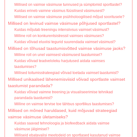
Millised on vaimse väsimuse tunnused ja sümptomid sportlastel?
Kuidas erineb vaimne väsimus füüsilisest väsimusest?
Millised on vaimse väsimuse psühholoogilised mõjud sooritusele?
Millised on levinud vaimse väsimuse põhjused sportlastel?
Kuidas mõjutab treeningu intensiivsus vaimset väsimust?
Milline roll on konkurentsistressil vaimses väsimuses?
Kuidas võivad eluviisi tegurid suurendada vaimset väsimust?
Millised on tõhusad taastumisvõtted vaimse väsimuse jaoks?
Milline roll on unel vaimsest väsimusest taastumisel?
Kuidas võivad teadveloleku harjutused aidata vaimses
taastumises?
Millised toitumisstrateegiad võivad toetada vaimset taastumist?
Millised unikaalsed lähenemisviisid võivad sportlaste vaimset
taastumist parandada?
Kuidas võivad vaimne treening ja visualiseerimise tehnikad
parandada taastumist?
Milline on vaimse tervise toe tähtsus sportlikus taastumises?
Millised on mõned haruldased, kuid mõjuvad strateegiad
vaimse väsimuse ületamiseks?
Kuidas saavad tehnoloogia ja biofeedback aidata vaimse
väsimuse jälgimisel?
Milliseid ebatavalisi meetodeid on sportlased kasutanud vaimse