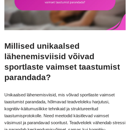
Millised unikaalsed
lähenemisviisid võivad
sportlaste vaimset taastumist
parandada?
Unikaalsed lähenemisviisid, mis võivad sportlaste vaimset
taastumist parandada, hõlmavad teadveloleku harjutusi,
kognitiiv-käitumuslikke tehnikaid ja struktureeritud
taastumisprotokolle. Need meetodid käsitlevad vaimset
väsimust ja parandavad sooritust. Teadvelolek vähendab stressi
ja parandab keskendumisvõimet, samas kui kognitiiv-