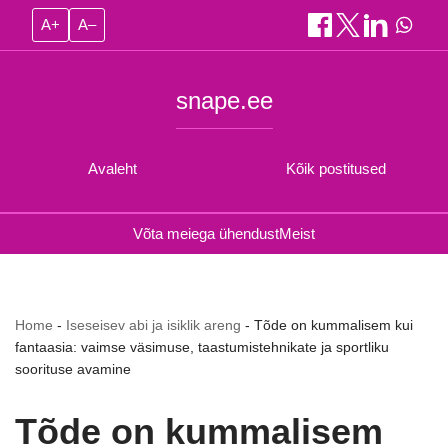
A+
A–
snape.ee
Avaleht
Kõik postitused
Võta meiega ühendust
Meist
Home
-
Iseseisev abi ja isiklik areng
-
Tõde on kummalisem kui
fantaasia: vaimse väsimuse, taastumistehnikate ja sportliku
soorituse avamine
Tõde on kummalisem