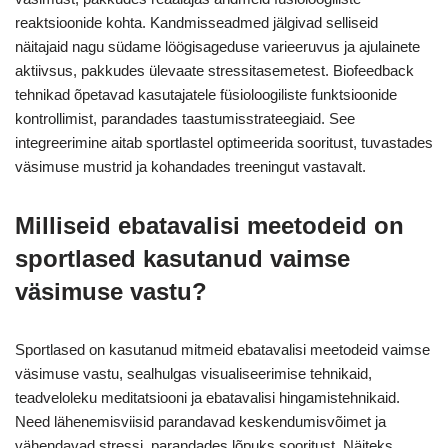
reaktsioonide kohta. Kandmisseadmed jälgivad selliseid
näitajaid nagu südame löögisageduse varieeruvus ja ajulainete
aktiivsus, pakkudes ülevaate stressitasemetest. Biofeedback
tehnikad õpetavad kasutajatele füsioloogiliste funktsioonide
kontrollimist, parandades taastumisstrateegiaid. See
integreerimine aitab sportlastel optimeerida sooritust, tuvastades
väsimuse mustrid ja kohandades treeningut vastavalt.
Milliseid ebatavalisi meetodeid on
sportlased kasutanud vaimse
väsimuse vastu?
Sportlased on kasutanud mitmeid ebatavalisi meetodeid vaimse
väsimuse vastu, sealhulgas visualiseerimise tehnikaid,
teadveloleku meditatsiooni ja ebatavalisi hingamistehnikaid.
Need lähenemisviisid parandavad keskendumisvõimet ja
vähendavad stressi, parandades lõpuks sooritust. Näiteks