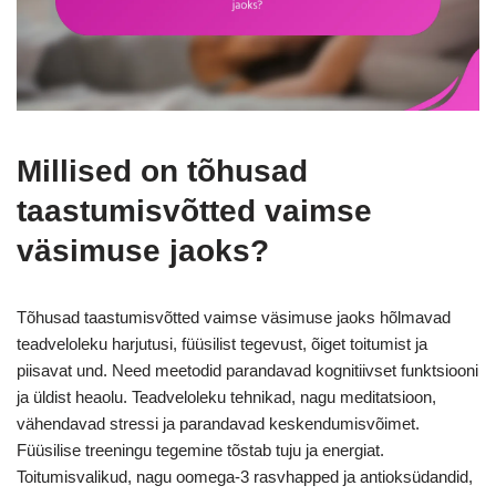
Millised on tõhusad
taastumisvõtted vaimse
väsimuse jaoks?
Tõhusad taastumisvõtted vaimse väsimuse jaoks hõlmavad
teadveloleku harjutusi, füüsilist tegevust, õiget toitumist ja
piisavat und. Need meetodid parandavad kognitiivset funktsiooni
ja üldist heaolu. Teadveloleku tehnikad, nagu meditatsioon,
vähendavad stressi ja parandavad keskendumisvõimet.
Füüsilise treeningu tegemine tõstab tuju ja energiat.
Toitumisvalikud, nagu oomega-3 rasvhapped ja antioksüdandid,