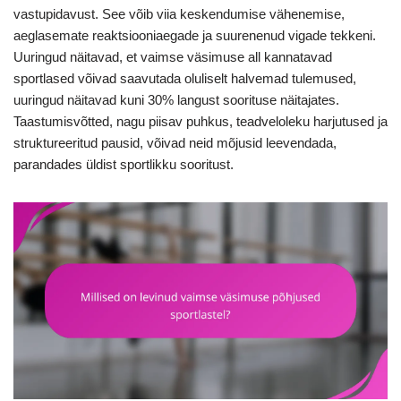
vastupidavust. See võib viia keskendumise vähenemise,
aeglasemate reaktsiooniaegade ja suurenenud vigade tekkeni.
Uuringud näitavad, et vaimse väsimuse all kannatavad
sportlased võivad saavutada oluliselt halvemad tulemused,
uuringud näitavad kuni 30% langust soorituse näitajates.
Taastumisvõtted, nagu piisav puhkus, teadveloleku harjutused ja
struktureeritud pausid, võivad neid mõjusid leevendada,
parandades üldist sportlikku sooritust.