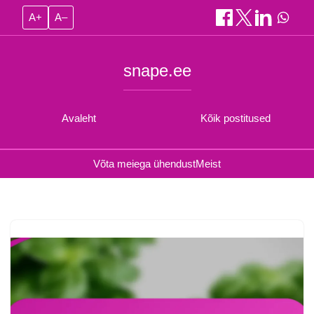
A+
A–
snape.ee
Avaleht
Kõik postitused
Võta meiega ühendust
Meist