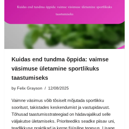
Kuidas end tundma õppida: vaimse
väsimuse ületamine sportlikuks
taastumiseks
by
Felix Grayson
12/08/2025
Vaimne väsimus võib tõsiselt mõjutada sportlikku
sooritust, takistades keskendumist ja vastupidavust.
Tõhusad taastumisstrateegiad on hädavajalikud selle
väljakutse ületamiseks. Prioriteediks seadke piisav uni,
teadlikkuse praktikad ja kerge füüsiline tegevus. Lisage