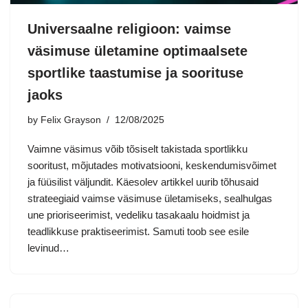
Universaalne religioon: vaimse
väsimuse ületamine optimaalsete
sportlike taastumise ja soorituse
jaoks
by
Felix Grayson
12/08/2025
Vaimne väsimus võib tõsiselt takistada sportlikku
sooritust, mõjutades motivatsiooni, keskendumisvõimet
ja füüsilist väljundit. Käesolev artikkel uurib tõhusaid
strateegiaid vaimse väsimuse ületamiseks, sealhulgas
une prioriseerimist, vedeliku tasakaalu hoidmist ja
teadlikkuse praktiseerimist. Samuti toob see esile
levinud…