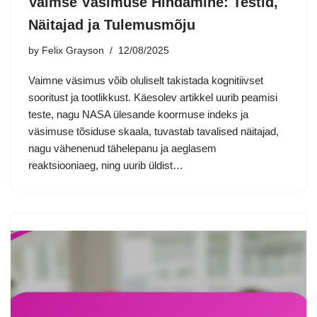
Vaimse Väsimuse Hindamine: Testid,
Näitajad ja Tulemusmõju
by
Felix Grayson
12/08/2025
Vaimne väsimus võib oluliselt takistada kognitiivset
sooritust ja tootlikkust. Käesolev artikkel uurib peamisi
teste, nagu NASA ülesande koormuse indeks ja
väsimuse tõsiduse skaala, tuvastab tavalised näitajad,
nagu vähenenud tähelepanu ja aeglasem
reaktsiooniaeg, ning uurib üldist…