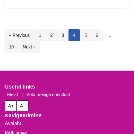
« Previous
1
2
3
4
5
6
…
10
Next »
Useful links
Meist
|
Võta meiega ühendust
A+
A–
Navigeerimine
Avaleht
Kõik lehed