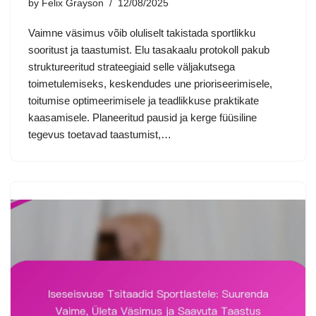
by
Felix Grayson
12/08/2025
Vaimne väsimus võib oluliselt takistada sportlikku
sooritust ja taastumist. Elu tasakaalu protokoll pakub
struktureeritud strateegiaid selle väljakutsega
toimetulemiseks, keskendudes une prioriseerimisele,
toitumise optimeerimisele ja teadlikkuse praktikate
kaasamisele. Planeeritud pausid ja kerge füüsiline
tegevus toetavad taastumist,…