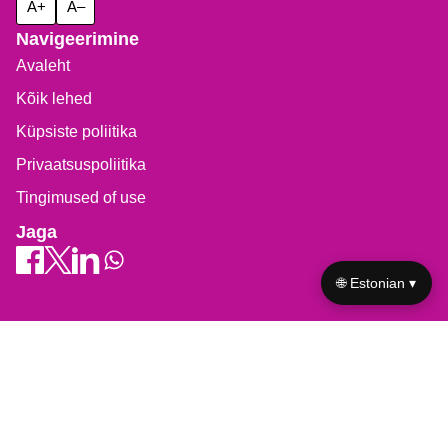
A+
A–
Navigeerimine
Avaleht
Kõik lehed
Küpsiste poliitika
Privaatsuspoliitika
Tingimused of use
Jaga
🌐 Estonian ▾