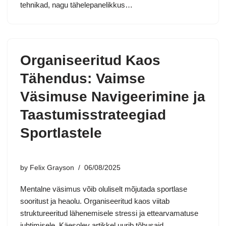
tehnikad, nagu tähelepanelikkus…
Organiseeritud Kaos
Tähendus: Vaimse
Väsimuse Navigeerimine ja
Taastumisstrateegiad
Sportlastele
by
Felix Grayson
06/08/2025
Mentalne väsimus võib oluliselt mõjutada sportlase
sooritust ja heaolu. Organiseeritud kaos viitab
struktureeritud lähenemisele stressi ja ettearvamatuse
juhtimisele. Käesolev artikkel uurib tõhusaid