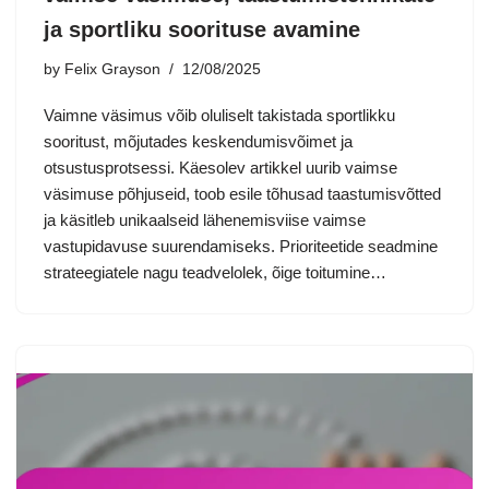
ja sportliku soorituse avamine
by
Felix Grayson
12/08/2025
Vaimne väsimus võib oluliselt takistada sportlikku
sooritust, mõjutades keskendumisvõimet ja
otsustusprotsessi. Käesolev artikkel uurib vaimse
väsimuse põhjuseid, toob esile tõhusad taastumisvõtted
ja käsitleb unikaalseid lähenemisviise vaimse
vastupidavuse suurendamiseks. Prioriteetide seadmine
strateegiatele nagu teadvelolek, õige toitumine…