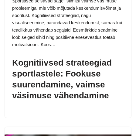
Sportlased seisavad sageli silmitsi vaimse väsimuse
probleemiga, mis võib mõjutada keskendumisvõimet ja
sooritust. Kognitiivsed strateegiad, nagu
visualiseerimine, parandavad keskendumist, samas kui
teadlikkus vähendab segajaid. Eesmärkide seadmine
loob selged sihid ning positiivne enesevestlus toetab
motivatsiooni. Koos…
Kognitiivsed strateegiad
sportlastele: Fookuse
suurendamine, vaimse
väsimuse vähendamine