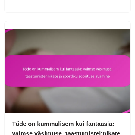
Tõde on kummalisem kui fantaasia:
vaimse väsimuse, taastumistehnikate