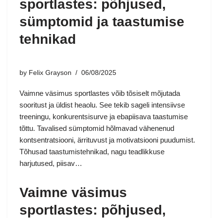
sportlastes: põhjused,
sümptomid ja taastumise
tehnikad
by
Felix Grayson
06/08/2025
Vaimne väsimus sportlastes võib tõsiselt mõjutada
sooritust ja üldist heaolu. See tekib sageli intensiivse
treeningu, konkurentsisurve ja ebapiisava taastumise
tõttu. Tavalised sümptomid hõlmavad vähenenud
kontsentratsiooni, ärrituvust ja motivatsiooni puudumist.
Tõhusad taastumistehnikad, nagu teadlikkuse
harjutused, piisav…
Vaimne väsimus
sportlastes: põhjused,