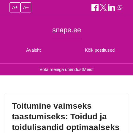
A+
A–
snape.ee
Avaleht
Kõik postitused
Võta meiega ühendust
Meist
Toitumine vaimseks
taastumiseks: Toidud ja
toidulisandid optimaalseks