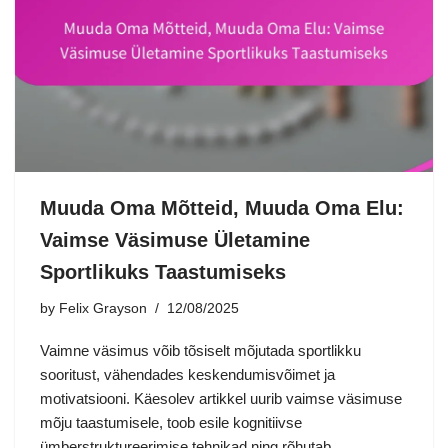
Muuda Oma Mõtteid, Muuda Oma Elu:
Vaimse Väsimuse Ületamine
Sportlikuks Taastumiseks
by
Felix Grayson
12/08/2025
Vaimne väsimus võib tõsiselt mõjutada sportlikku
sooritust, vähendades keskendumisvõimet ja
motivatsiooni. Käesolev artikkel uurib vaimse väsimuse
mõju taastumisele, toob esile kognitiivse
ümberstruktureerimise tehnikad ning rõhutab