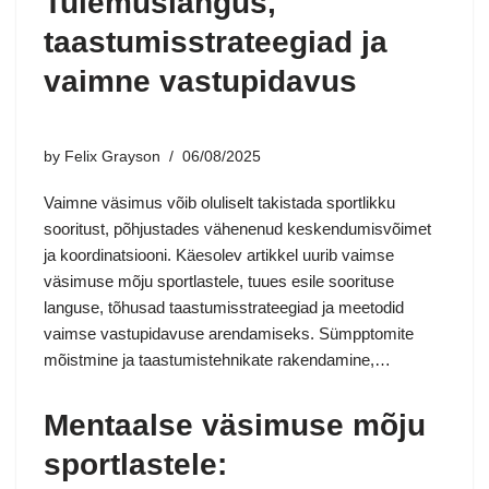
Tulemuslangus,
taastumisstrateegiad ja
vaimne vastupidavus
by
Felix Grayson
06/08/2025
Vaimne väsimus võib oluliselt takistada sportlikku
sooritust, põhjustades vähenenud keskendumisvõimet
ja koordinatsiooni. Käesolev artikkel uurib vaimse
väsimuse mõju sportlastele, tuues esile soorituse
languse, tõhusad taastumisstrateegiad ja meetodid
vaimse vastupidavuse arendamiseks. Sümpptomite
mõistmine ja taastumistehnikate rakendamine,…
Mentaalse väsimuse mõju
sportlastele: