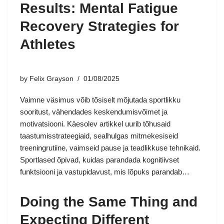
Results: Mental Fatigue
Recovery Strategies for
Athletes
by
Felix Grayson
01/08/2025
Vaimne väsimus võib tõsiselt mõjutada sportlikku
sooritust, vähendades keskendumisvõimet ja
motivatsiooni. Käesolev artikkel uurib tõhusaid
taastumisstrateegiaid, sealhulgas mitmekesiseid
treeningrutiine, vaimseid pause ja teadlikkuse tehnikaid.
Sportlased õpivad, kuidas parandada kognitiivset
funktsiooni ja vastupidavust, mis lõpuks parandab…
Doing the Same Thing and
Expecting Different