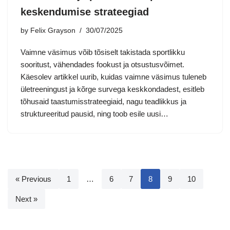
keskendumise strateegiad
by
Felix Grayson
30/07/2025
Vaimne väsimus võib tõsiselt takistada sportlikku
sooritust, vähendades fookust ja otsustusvõimet.
Käesolev artikkel uurib, kuidas vaimne väsimus tuleneb
ületreeningust ja kõrge survega keskkondadest, esitleb
tõhusaid taastumisstrateegiaid, nagu teadlikkus ja
struktureeritud pausid, ning toob esile uusi…
« Previous
1
…
6
7
8
9
10
Next »