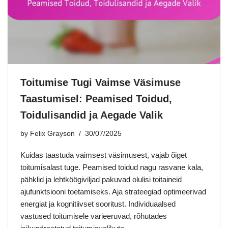
Toitumise Tugi Vaimse Väsimuse
Taastumisel: Peamised Toidud,
Toidulisandid ja Aegade Valik
by
Felix Grayson
30/07/2025
Kuidas taastuda vaimsest väsimusest, vajab õiget
toitumisalast tuge. Peamised toidud nagu rasvane kala,
pähklid ja lehtköögiviljad pakuvad olulisi toitaineid
ajufunktsiooni toetamiseks. Aja strateegiad optimeerivad
energiat ja kognitiivset sooritust. Individuaalsed
vastused toitumisele varieeruvad, rõhutades