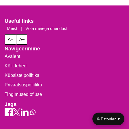
Useful links
Meist
|
Võta meiega ühendust
A+
A–
Navigeerimine
Avaleht
Kõik lehed
Küpsiste poliitika
Privaatsuspoliitika
Tingimused of use
Jaga
🌐 Estonian ▾