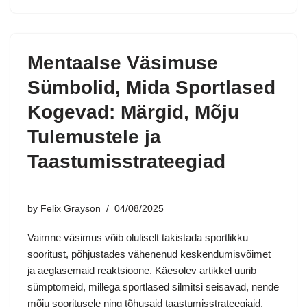
Mentaalse Väsimuse
Sümbolid, Mida Sportlased
Kogevad: Märgid, Mõju
Tulemustele ja
Taastumisstrateegiad
by
Felix Grayson
04/08/2025
Vaimne väsimus võib oluliselt takistada sportlikku
sooritust, põhjustades vähenenud keskendumisvõimet
ja aeglasemaid reaktsioone. Käesolev artikkel uurib
sümptomeid, millega sportlased silmitsi seisavad, nende
mõju sooritusele ning tõhusaid taastumisstrateegiaid.