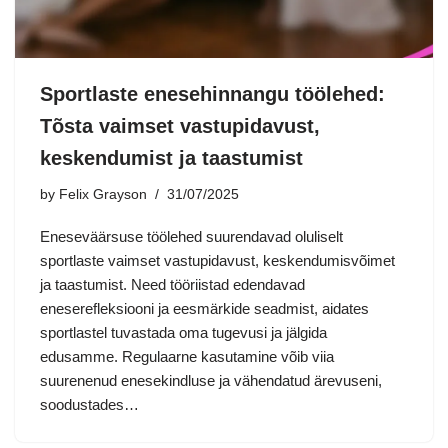
Sportlaste enesehinnangu töölehed:
Tõsta vaimset vastupidavust,
keskendumist ja taastumist
by
Felix Grayson
31/07/2025
Eneseväärsuse töölehed suurendavad oluliselt
sportlaste vaimset vastupidavust, keskendumisvõimet
ja taastumist. Need tööriistad edendavad
eneserefleksiooni ja eesmärkide seadmist, aidates
sportlastel tuvastada oma tugevusi ja jälgida
edusamme. Regulaarne kasutamine võib viia
suurenenud enesekindluse ja vähendatud ärevuseni,
soodustades…