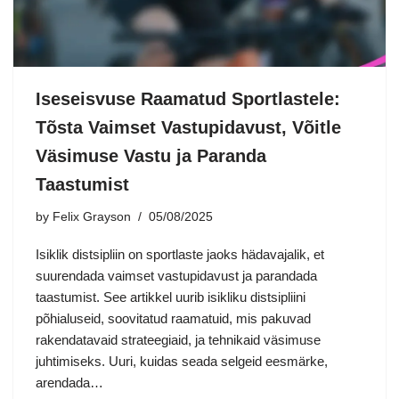
Iseseisvuse Raamatud Sportlastele:
Tõsta Vaimset Vastupidavust, Võitle
Väsimuse Vastu ja Paranda
Taastumist
by
Felix Grayson
05/08/2025
Isiklik distsipliin on sportlaste jaoks hädavajalik, et
suurendada vaimset vastupidavust ja parandada
taastumist. See artikkel uurib isikliku distsipliini
põhialuseid, soovitatud raamatuid, mis pakuvad
rakendatavaid strateegiaid, ja tehnikaid väsimuse
juhtimiseks. Uuri, kuidas seada selgeid eesmärke,
arendada…