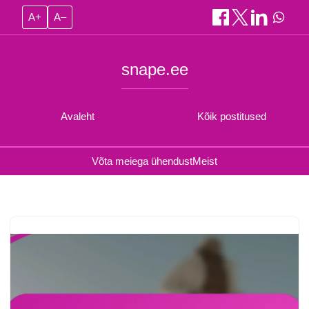
A+
A–
snape.ee
Avaleht
Kõik postitused
Võta meiega ühendust
Meist