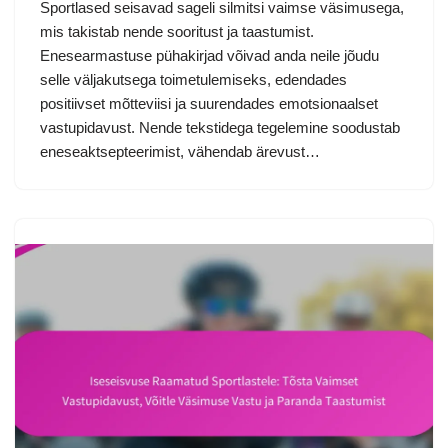
Sportlased seisavad sageli silmitsi vaimse väsimusega,
mis takistab nende sooritust ja taastumist.
Enesearmastuse pühakirjad võivad anda neile jõudu
selle väljakutsega toimetulemiseks, edendades
positiivset mõtteviisi ja suurendades emotsionaalset
vastupidavust. Nende tekstidega tegelemine soodustab
eneseaktsepteerimist, vähendab ärevust…