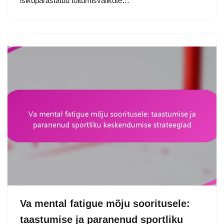
isikupärastatud toitumisvalikute…
Va mental fatigue mõju sooritusele:
taastumise ja paranenud sportliku